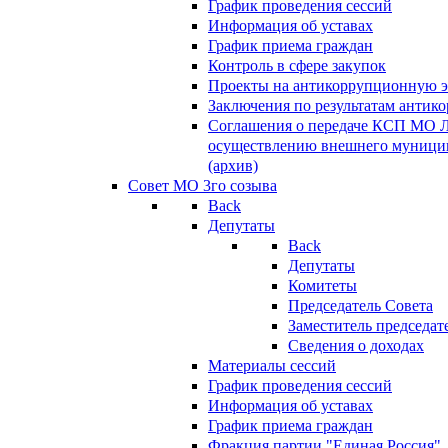
График проведения сессий
Информация об уставах
График приема граждан
Контроль в сфере закупок
Проекты на антикоррупционную э
Заключения по результатам антик
Соглашения о передаче КСП МО 
осуществлению внешнего муницип
(архив)
Совет МО 3го созыва
Back
Депутаты
Back
Депутаты
Комитеты
Председатель Совета
Заместитель председат
Сведения о доходах
Материалы сессий
График проведения сессий
Информация об уставах
График приема граждан
Фракция партии "Единая Россия"