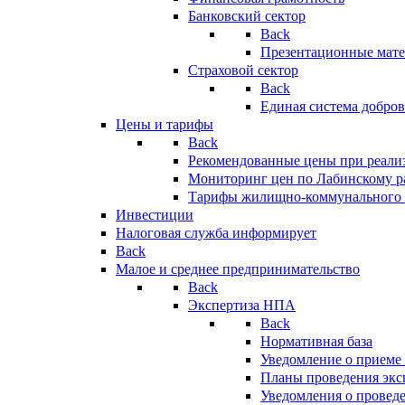
Банковский сектор
Back
Презентационные мате
Страховой сектор
Back
Единая система добро
Цены и тарифы
Back
Рекомендованные цены при реализ
Мониторинг цен по Лабинскому р
Тарифы жилищно-коммунального 
Инвестиции
Налоговая служба информирует
Back
Малое и среднее предпринимательство
Back
Экспертиза НПА
Back
Нормативная база
Уведомление о приеме
Планы проведения эк
Уведомления о провед