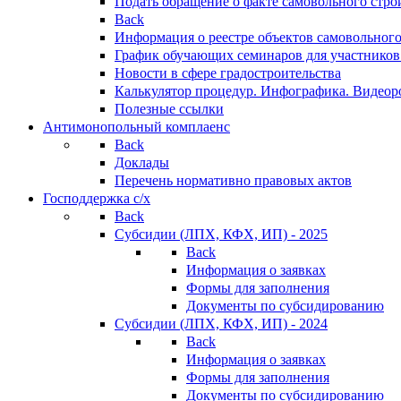
Подать обращение о факте самовольного стро
Back
Информация о реестре объектов самовольного
График обучающих семинаров для участников
Новости в сфере градостроительства
Калькулятор процедур. Инфографика. Видеор
Полезные ссылки
Антимонопольный комплаенс
Back
Доклады
Перечень нормативно правовых актов
Господдержка с/х
Back
Субсидии (ЛПХ, КФХ, ИП) - 2025
Back
Информация о заявках
Формы для заполнения
Документы по субсидированию
Субсидии (ЛПХ, КФХ, ИП) - 2024
Back
Информация о заявках
Формы для заполнения
Документы по субсидированию