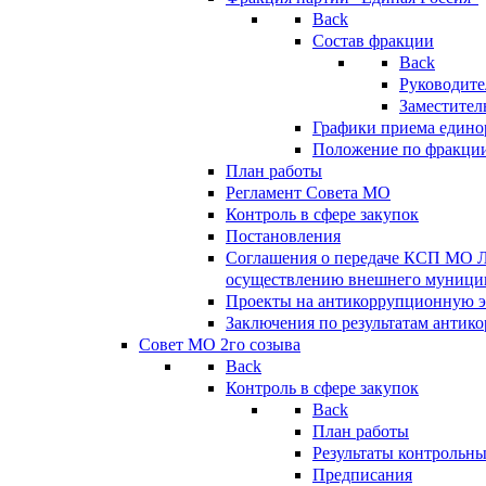
Back
Состав фракции
Back
Руководите
Заместител
Графики приема едино
Положение по фракци
План работы
Регламент Совета МО
Контроль в сфере закупок
Постановления
Соглашения о передаче КСП МО 
осуществлению внешнего муницип
Проекты на антикоррупционную э
Заключения по результатам антик
Совет МО 2го созыва
Back
Контроль в сфере закупок
Back
План работы
Результаты контрольн
Предписания