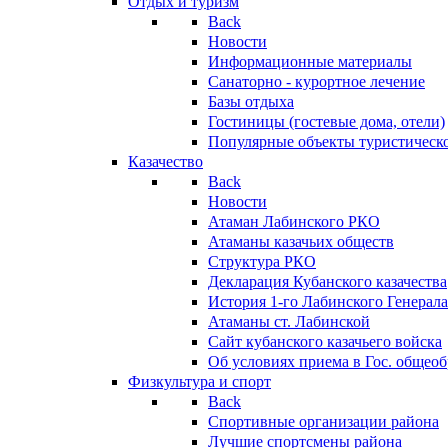
Отдых и туризм
Back
Новости
Информационные материалы
Санаторно - курортное лечение
Базы отдыха
Гостиницы (гостевые дома, отели)
Популярные объекты туристическо
Казачество
Back
Новости
Атаман Лабинского РКО
Атаманы казачьих обществ
Структура РКО
Декларация Кубанского казачества
История 1-го Лабинского Генерала
Атаманы ст. Лабинской
Cайт кубанского казачьего войска
Об условиях приема в Гос. общео
Физкультура и спорт
Back
Спортивные организации района
Лучшие спортсмены района