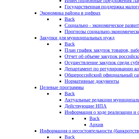
Инвестиционные предложения Ла
Государственная поддержка мало
Экономика района в цифрах
Back
Социально - экономическое разви
Прогнозы социально-экономическо
Закупки для муниципальных нужд
Back
План график закупок товаров, ра
Отчет об объеме закупок российск
Осуществление закупок среди с
Департамент по регулированию ко
Общероссийский официальный сайт
Нормативные документы
Целевые программы
Back
Актуальные редакции муниципал
Действующие НПА
Информация о ходе реализации и
Back
Архив
Информация о несостоятельности (банкротств
Back