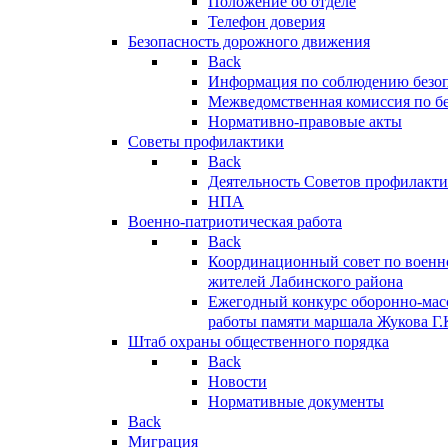
Положение об отделе
Телефон доверия
Безопасность дорожного движения
Back
Информация по соблюдению безо
Межведомственная комиссия по б
Нормативно-правовые акты
Советы профилактики
Back
Деятельность Советов профилакт
НПА
Военно-патриотическая работа
Back
Координационный совет по военн
жителей Лабинского района
Ежегодный конкурс оборонно-мас
работы памяти маршала Жукова Г.
Штаб охраны общественного порядка
Back
Новости
Нормативные документы
Back
Миграция