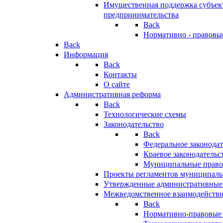
Имущественная поддержка субъект
предпринимательства
Back
Нормативно - правовы
Back
Информация
Back
Контакты
О сайте
Административная реформа
Back
Технологические схемы
Законодательство
Back
Федеральное законодат
Краевое законодательс
Муниципальные право
Проекты регламентов муниципаль
Утвержденные административные
Межведомственное взаимодейств
Back
Нормативно-правовые