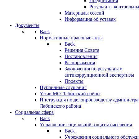
Предписания
Результаты контрольн
Материалы сессий
Информация об уставах
Документы
Back
Нормативные правовые акты
Back
Решения Совета
Постановления
Распоряжения
Заключения по результатам
антикоррупционной экспертизы
Проекты
Публичные слушания
Устав МО Лабинский район
Инструкция по делопроизводству администр
Лабинского района
Социальная сфера
Back
Управление социальной защиты населения
Back
Учреждения социального обслужи