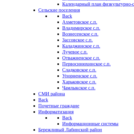
Календарный план физкультурно-
Сельские поселения
Back
Ахметовское с.п.
Владимирское с.п.
Вознесенское с.п.
Зассовское с.п.
Каладжинское с.п.
Лучевое с.п.
Отважненское с.п.
Первосинюхинское с.п.
Сладковское с.п.
Упорненское с.п.
Харьковское с.п.
Чамлыкское с.п.
СМИ района
Back
Почетные граждане
Информатизация
Back
Информационные системы
Бережливый Лабинский район