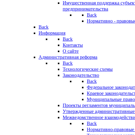
Имущественная поддержка субъект
предпринимательства
Back
Нормативно - правовы
Back
Информация
Back
Контакты
О сайте
Административная реформа
Back
Технологические схемы
Законодательство
Back
Федеральное законодат
Краевое законодательс
Муниципальные право
Проекты регламентов муниципаль
Утвержденные административные
Межведомственное взаимодейств
Back
Нормативно-правовые