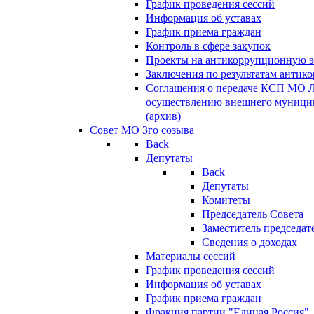
График проведения сессий
Информация об уставах
График приема граждан
Контроль в сфере закупок
Проекты на антикоррупционную э
Заключения по результатам антик
Соглашения о передаче КСП МО 
осуществлению внешнего муницип
(архив)
Совет МО 3го созыва
Back
Депутаты
Back
Депутаты
Комитеты
Председатель Совета
Заместитель председат
Сведения о доходах
Материалы сессий
График проведения сессий
Информация об уставах
График приема граждан
Фракция партии "Единая Россия"