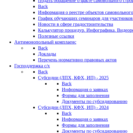
Подать обращение о факте самовольного стро
Back
Информация о реестре объектов самовольного
График обучающих семинаров для участников
Новости в сфере градостроительства
Калькулятор процедур. Инфографика. Видеор
Полезные ссылки
Антимонопольный комплаенс
Back
Доклады
Перечень нормативно правовых актов
Господдержка с/х
Back
Субсидии (ЛПХ, КФХ, ИП) - 2025
Back
Информация о заявках
Формы для заполнения
Документы по субсидированию
Субсидии (ЛПХ, КФХ, ИП) - 2024
Back
Информация о заявках
Формы для заполнения
Документы по субсидированию