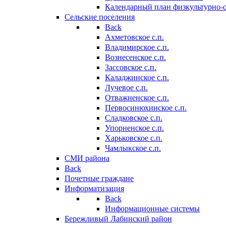
Календарный план физкультурно-
Сельские поселения
Back
Ахметовское с.п.
Владимирское с.п.
Вознесенское с.п.
Зассовское с.п.
Каладжинское с.п.
Лучевое с.п.
Отважненское с.п.
Первосинюхинское с.п.
Сладковское с.п.
Упорненское с.п.
Харьковское с.п.
Чамлыкское с.п.
СМИ района
Back
Почетные граждане
Информатизация
Back
Информационные системы
Бережливый Лабинский район