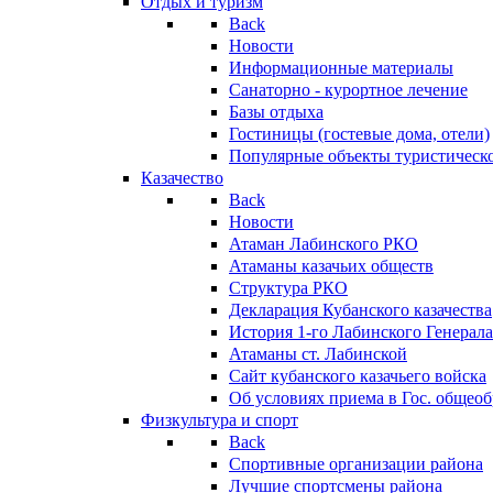
Отдых и туризм
Back
Новости
Информационные материалы
Санаторно - курортное лечение
Базы отдыха
Гостиницы (гостевые дома, отели)
Популярные объекты туристическо
Казачество
Back
Новости
Атаман Лабинского РКО
Атаманы казачьих обществ
Структура РКО
Декларация Кубанского казачества
История 1-го Лабинского Генерала
Атаманы ст. Лабинской
Cайт кубанского казачьего войска
Об условиях приема в Гос. общео
Физкультура и спорт
Back
Спортивные организации района
Лучшие спортсмены района