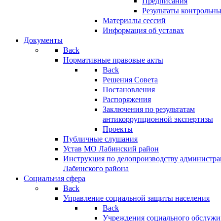
Предписания
Результаты контрольн
Материалы сессий
Информация об уставах
Документы
Back
Нормативные правовые акты
Back
Решения Совета
Постановления
Распоряжения
Заключения по результатам
антикоррупционной экспертизы
Проекты
Публичные слушания
Устав МО Лабинский район
Инструкция по делопроизводству администр
Лабинского района
Социальная сфера
Back
Управление социальной защиты населения
Back
Учреждения социального обслужи