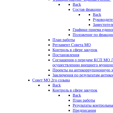
Back
Состав фракции
Back
Руководите
Заместител
Графики приема едино
Положение по фракци
План работы
Регламент Совета МО
Контроль в сфере закупок
Постановления
Соглашения о передаче КСП МО 
осуществлению внешнего муницип
Проекты на антикоррупционную э
Заключения по результатам антик
Совет МО 2го созыва
Back
Контроль в сфере закупок
Back
План работы
Результаты контрольн
Предписания