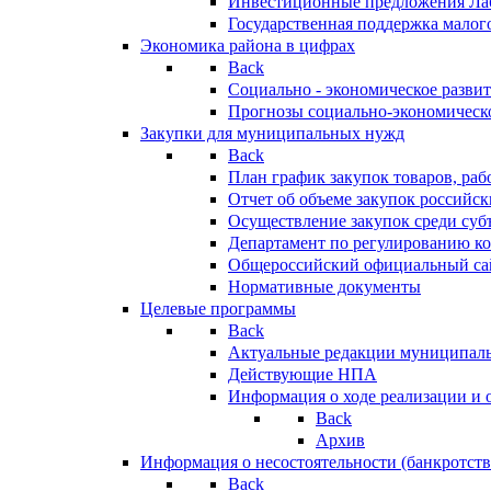
Инвестиционные предложения Ла
Государственная поддержка мало
Экономика района в цифрах
Back
Социально - экономическое разви
Прогнозы социально-экономическо
Закупки для муниципальных нужд
Back
План график закупок товаров, ра
Отчет об объеме закупок российск
Осуществление закупок среди с
Департамент по регулированию ко
Общероссийский официальный сайт
Нормативные документы
Целевые программы
Back
Актуальные редакции муниципал
Действующие НПА
Информация о ходе реализации и
Back
Архив
Информация о несостоятельности (банкротств
Back