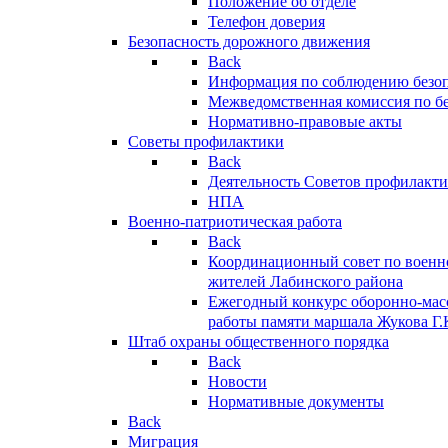
Положение об отделе
Телефон доверия
Безопасность дорожного движения
Back
Информация по соблюдению безо
Межведомственная комиссия по б
Нормативно-правовые акты
Советы профилактики
Back
Деятельность Советов профилакт
НПА
Военно-патриотическая работа
Back
Координационный совет по военн
жителей Лабинского района
Ежегодный конкурс оборонно-мас
работы памяти маршала Жукова Г.
Штаб охраны общественного порядка
Back
Новости
Нормативные документы
Back
Миграция