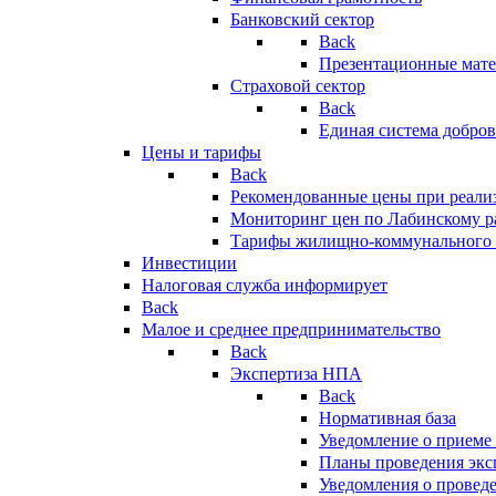
Банковский сектор
Back
Презентационные мате
Страховой сектор
Back
Единая система добро
Цены и тарифы
Back
Рекомендованные цены при реализ
Мониторинг цен по Лабинскому р
Тарифы жилищно-коммунального 
Инвестиции
Налоговая служба информирует
Back
Малое и среднее предпринимательство
Back
Экспертиза НПА
Back
Нормативная база
Уведомление о приеме
Планы проведения эк
Уведомления о провед