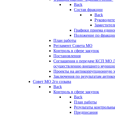
Back
Состав фракции
Back
Руководите
Заместител
Графики приема едино
Положение по фракци
План работы
Регламент Совета МО
Контроль в сфере закупок
Постановления
Соглашения о передаче КСП МО 
осуществлению внешнего муницип
Проекты на антикоррупционную э
Заключения по результатам антик
Совет МО 2го созыва
Back
Контроль в сфере закупок
Back
План работы
Результаты контрольн
Предписания