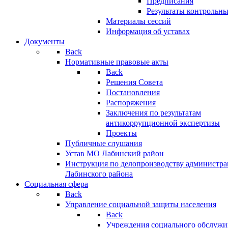
Предписания
Результаты контрольн
Материалы сессий
Информация об уставах
Документы
Back
Нормативные правовые акты
Back
Решения Совета
Постановления
Распоряжения
Заключения по результатам
антикоррупционной экспертизы
Проекты
Публичные слушания
Устав МО Лабинский район
Инструкция по делопроизводству администр
Лабинского района
Социальная сфера
Back
Управление социальной защиты населения
Back
Учреждения социального обслужи