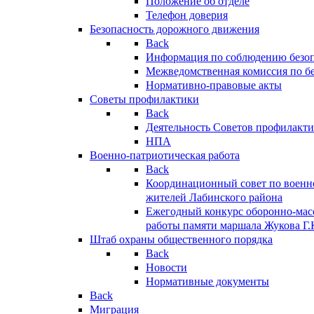
Положение об отделе
Телефон доверия
Безопасность дорожного движения
Back
Информация по соблюдению безо
Межведомственная комиссия по б
Нормативно-правовые акты
Советы профилактики
Back
Деятельность Советов профилакт
НПА
Военно-патриотическая работа
Back
Координационный совет по военн
жителей Лабинского района
Ежегодный конкурс оборонно-мас
работы памяти маршала Жукова Г.
Штаб охраны общественного порядка
Back
Новости
Нормативные документы
Back
Миграция