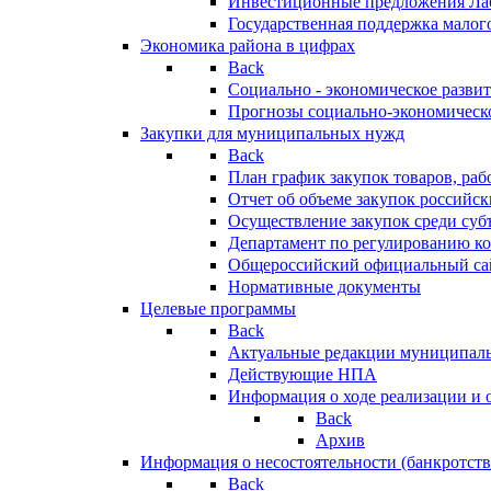
Инвестиционные предложения Ла
Государственная поддержка мало
Экономика района в цифрах
Back
Социально - экономическое разви
Прогнозы социально-экономическо
Закупки для муниципальных нужд
Back
План график закупок товаров, ра
Отчет об объеме закупок российск
Осуществление закупок среди с
Департамент по регулированию ко
Общероссийский официальный сайт
Нормативные документы
Целевые программы
Back
Актуальные редакции муниципал
Действующие НПА
Информация о ходе реализации и
Back
Архив
Информация о несостоятельности (банкротств
Back