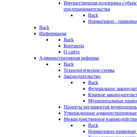
Имущественная поддержка субъект
предпринимательства
Back
Нормативно - правовы
Back
Информация
Back
Контакты
О сайте
Административная реформа
Back
Технологические схемы
Законодательство
Back
Федеральное законодат
Краевое законодательс
Муниципальные право
Проекты регламентов муниципаль
Утвержденные административные
Межведомственное взаимодейств
Back
Нормативно-правовые