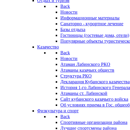
Отдых и туризм
Back
Новости
Информационные материалы
Санаторно - курортное лечение
Базы отдыха
Гостиницы (гостевые дома, отели)
Популярные объекты туристическо
Казачество
Back
Новости
Атаман Лабинского РКО
Атаманы казачьих обществ
Структура РКО
Декларация Кубанского казачества
История 1-го Лабинского Генерала
Атаманы ст. Лабинской
Cайт кубанского казачьего войска
Об условиях приема в Гос. общео
Физкультура и спорт
Back
Спортивные организации района
Лучшие спортсмены района