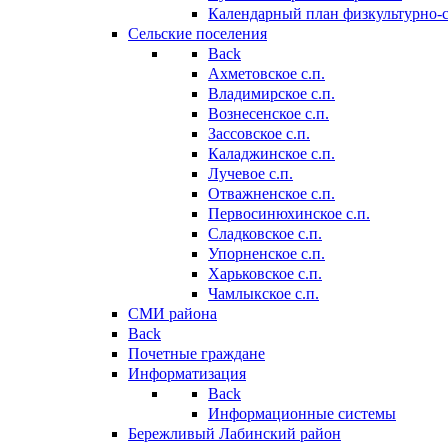
Календарный план физкультурно-
Сельские поселения
Back
Ахметовское с.п.
Владимирское с.п.
Вознесенское с.п.
Зассовское с.п.
Каладжинское с.п.
Лучевое с.п.
Отважненское с.п.
Первосинюхинское с.п.
Сладковское с.п.
Упорненское с.п.
Харьковское с.п.
Чамлыкское с.п.
СМИ района
Back
Почетные граждане
Информатизация
Back
Информационные системы
Бережливый Лабинский район