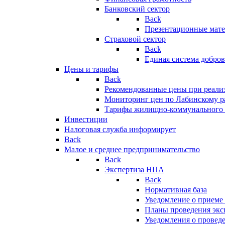
Банковский сектор
Back
Презентационные мате
Страховой сектор
Back
Единая система добро
Цены и тарифы
Back
Рекомендованные цены при реализ
Мониторинг цен по Лабинскому р
Тарифы жилищно-коммунального 
Инвестиции
Налоговая служба информирует
Back
Малое и среднее предпринимательство
Back
Экспертиза НПА
Back
Нормативная база
Уведомление о приеме
Планы проведения эк
Уведомления о провед