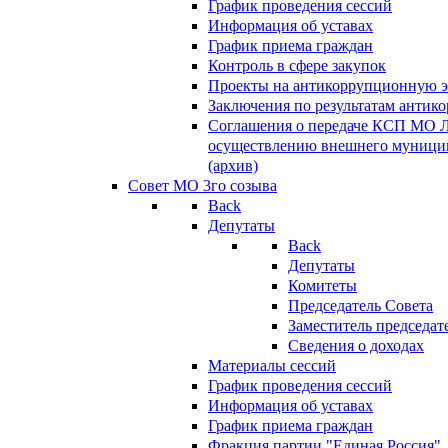
График проведения сессий
Информация об уставах
График приема граждан
Контроль в сфере закупок
Проекты на антикоррупционную э
Заключения по результатам антик
Соглашения о передаче КСП МО 
осуществлению внешнего муницип
(архив)
Совет МО 3го созыва
Back
Депутаты
Back
Депутаты
Комитеты
Председатель Совета
Заместитель председат
Сведения о доходах
Материалы сессий
График проведения сессий
Информация об уставах
График приема граждан
Фракция партии "Единая Россия"