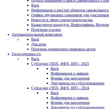
Подать обращение о факте самовольного стро
Back
Информация о реестре объектов самовольного
График обучающих семинаров для участников
Новости в сфере градостроительства
Калькулятор процедур. Инфографика. Видеор
Полезные ссылки
Антимонопольный комплаенс
Back
Доклады
Перечень нормативно правовых актов
Господдержка с/х
Back
Субсидии (ЛПХ, КФХ, ИП) - 2025
Back
Информация о заявках
Формы для заполнения
Документы по субсидированию
Субсидии (ЛПХ, КФХ, ИП) - 2024
Back
Информация о заявках
Формы для заполнения
Документы по субсидированию