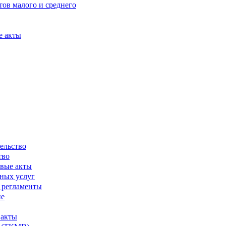
ов малого и среднего
е акты
ельство
тво
вые акты
ных услуг
 регламенты
ие
 акты