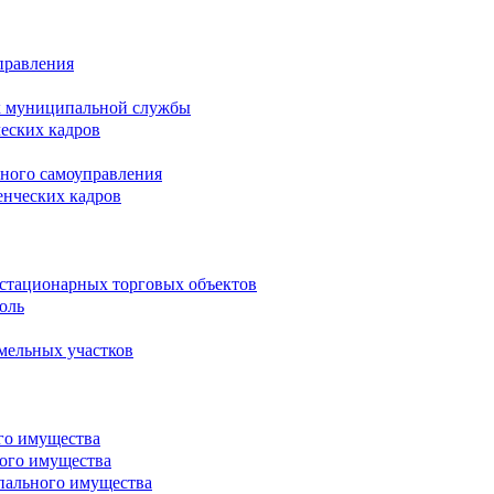
правления
х муниципальной службы
ческих кадров
тного самоуправления
енческих кадров
естационарных торговых объектов
оль
мельных участков
го имущества
ого имущества
пального имущества