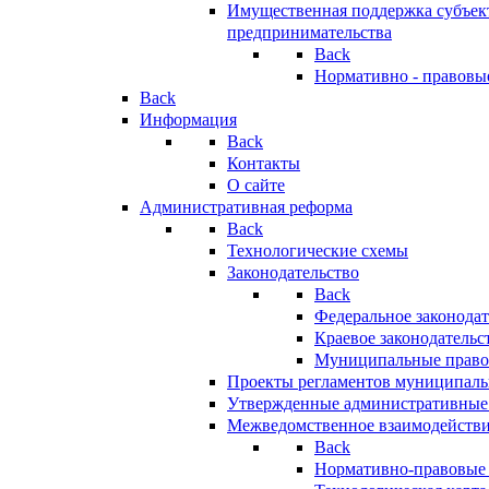
Имущественная поддержка субъект
предпринимательства
Back
Нормативно - правовы
Back
Информация
Back
Контакты
О сайте
Административная реформа
Back
Технологические схемы
Законодательство
Back
Федеральное законодат
Краевое законодательс
Муниципальные право
Проекты регламентов муниципаль
Утвержденные административные
Межведомственное взаимодейств
Back
Нормативно-правовые