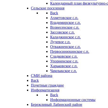
Календарный план физкультурно-
Сельские поселения
Back
Ахметовское с.п.
Владимирское с.п.
Вознесенское с.п.
Зассовское с.п.
Каладжинское с.п.
Лучевое с.п.
Отважненское с.п.
Первосинюхинское с.п.
Сладковское с.п.
Упорненское с.п.
Харьковское с.п.
Чамлыкское с.п.
СМИ района
Back
Почетные граждане
Информатизация
Back
Информационные системы
Бережливый Лабинский район