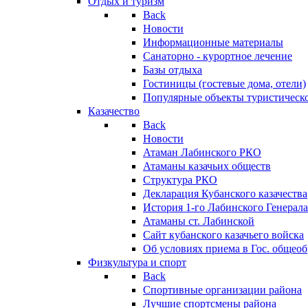
Отдых и туризм
Back
Новости
Информационные материалы
Санаторно - курортное лечение
Базы отдыха
Гостиницы (гостевые дома, отели)
Популярные объекты туристическо
Казачество
Back
Новости
Атаман Лабинского РКО
Атаманы казачьих обществ
Структура РКО
Декларация Кубанского казачества
История 1-го Лабинского Генерала
Атаманы ст. Лабинской
Cайт кубанского казачьего войска
Об условиях приема в Гос. общео
Физкультура и спорт
Back
Спортивные организации района
Лучшие спортсмены района