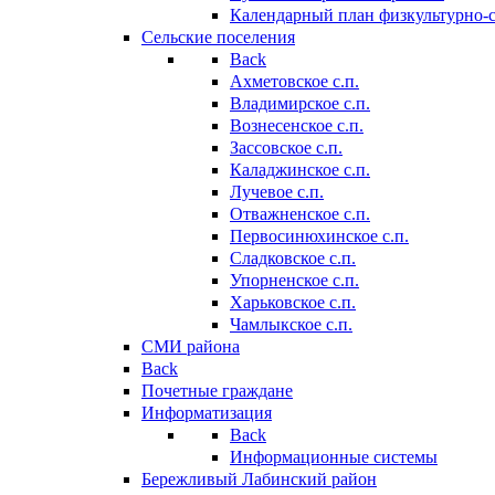
Календарный план физкультурно-
Сельские поселения
Back
Ахметовское с.п.
Владимирское с.п.
Вознесенское с.п.
Зассовское с.п.
Каладжинское с.п.
Лучевое с.п.
Отважненское с.п.
Первосинюхинское с.п.
Сладковское с.п.
Упорненское с.п.
Харьковское с.п.
Чамлыкское с.п.
СМИ района
Back
Почетные граждане
Информатизация
Back
Информационные системы
Бережливый Лабинский район