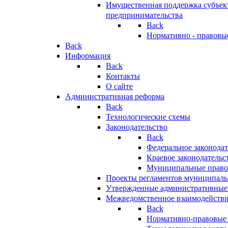
Имущественная поддержка субъект
предпринимательства
Back
Нормативно - правовы
Back
Информация
Back
Контакты
О сайте
Административная реформа
Back
Технологические схемы
Законодательство
Back
Федеральное законодат
Краевое законодательс
Муниципальные право
Проекты регламентов муниципаль
Утвержденные административные
Межведомственное взаимодейств
Back
Нормативно-правовые