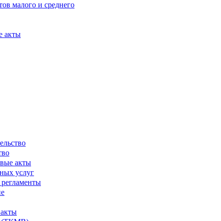
ов малого и среднего
е акты
ельство
тво
вые акты
ных услуг
 регламенты
ие
 акты