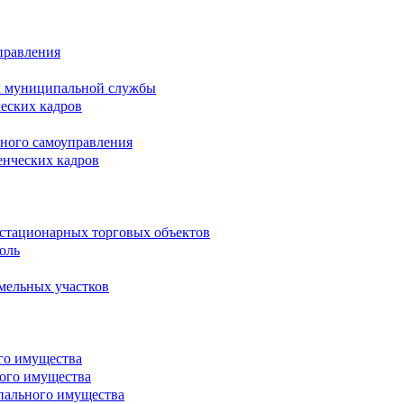
правления
х муниципальной службы
ческих кадров
тного самоуправления
енческих кадров
естационарных торговых объектов
оль
мельных участков
го имущества
ого имущества
пального имущества