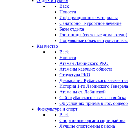
Отдых и туризм
Back
Новости
Информационные материалы
Санаторно - курортное лечение
Базы отдыха
Гостиницы (гостевые дома, отели)
Популярные объекты туристическо
Казачество
Back
Новости
Атаман Лабинского РКО
Атаманы казачьих обществ
Структура РКО
Декларация Кубанского казачества
История 1-го Лабинского Генерала
Атаманы ст. Лабинской
Cайт кубанского казачьего войска
Об условиях приема в Гос. общео
Физкультура и спорт
Back
Спортивные организации района
Лучшие спортсмены района