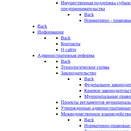
Имущественная поддержка субъект
предпринимательства
Back
Нормативно - правовы
Back
Информация
Back
Контакты
О сайте
Административная реформа
Back
Технологические схемы
Законодательство
Back
Федеральное законодат
Краевое законодательс
Муниципальные право
Проекты регламентов муниципаль
Утвержденные административные
Межведомственное взаимодейств
Back
Нормативно-правовые