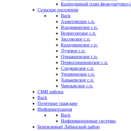
Календарный план физкультурно-
Сельские поселения
Back
Ахметовское с.п.
Владимирское с.п.
Вознесенское с.п.
Зассовское с.п.
Каладжинское с.п.
Лучевое с.п.
Отважненское с.п.
Первосинюхинское с.п.
Сладковское с.п.
Упорненское с.п.
Харьковское с.п.
Чамлыкское с.п.
СМИ района
Back
Почетные граждане
Информатизация
Back
Информационные системы
Бережливый Лабинский район