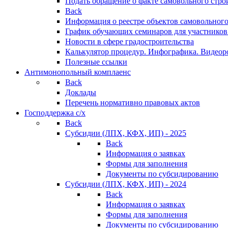
Подать обращение о факте самовольного стро
Back
Информация о реестре объектов самовольного
График обучающих семинаров для участников
Новости в сфере градостроительства
Калькулятор процедур. Инфографика. Видеор
Полезные ссылки
Антимонопольный комплаенс
Back
Доклады
Перечень нормативно правовых актов
Господдержка с/х
Back
Субсидии (ЛПХ, КФХ, ИП) - 2025
Back
Информация о заявках
Формы для заполнения
Документы по субсидированию
Субсидии (ЛПХ, КФХ, ИП) - 2024
Back
Информация о заявках
Формы для заполнения
Документы по субсидированию