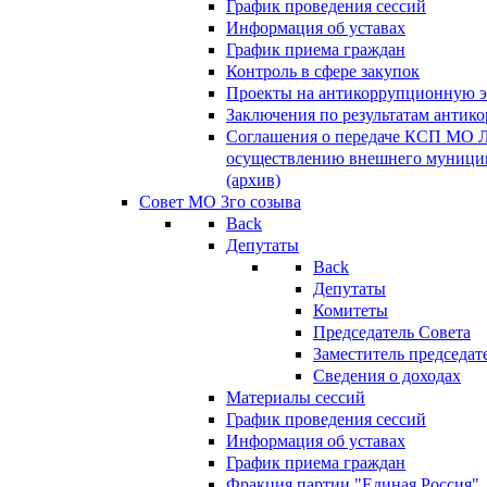
График проведения сессий
Информация об уставах
График приема граждан
Контроль в сфере закупок
Проекты на антикоррупционную э
Заключения по результатам антик
Соглашения о передаче КСП МО 
осуществлению внешнего муницип
(архив)
Совет МО 3го созыва
Back
Депутаты
Back
Депутаты
Комитеты
Председатель Совета
Заместитель председат
Сведения о доходах
Материалы сессий
График проведения сессий
Информация об уставах
График приема граждан
Фракция партии "Единая Россия"