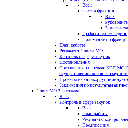
Back
Состав фракции
Back
Руководите
Заместител
Графики приема едино
Положение по фракци
План работы
Регламент Совета МО
Контроль в сфере закупок
Постановления
Соглашения о передаче КСП МО 
осуществлению внешнего муницип
Проекты на антикоррупционную э
Заключения по результатам антик
Совет МО 2го созыва
Back
Контроль в сфере закупок
Back
План работы
Результаты контрольн
Предписания