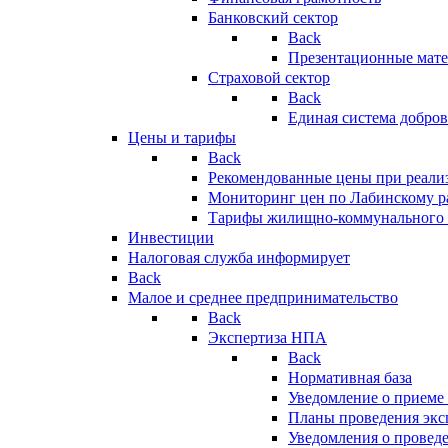
Банковский сектор
Back
Презентационные мате
Страховой сектор
Back
Единая система добро
Цены и тарифы
Back
Рекомендованные цены при реализ
Мониторинг цен по Лабинскому р
Тарифы жилищно-коммунального 
Инвестиции
Налоговая служба информирует
Back
Малое и среднее предпринимательство
Back
Экспертиза НПА
Back
Нормативная база
Уведомление о приеме
Планы проведения эк
Уведомления о провед