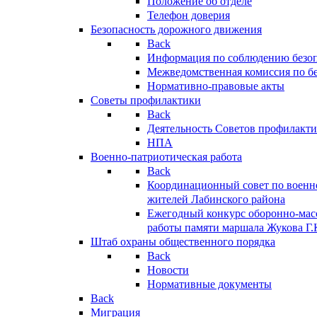
Положение об отделе
Телефон доверия
Безопасность дорожного движения
Back
Информация по соблюдению безо
Межведомственная комиссия по б
Нормативно-правовые акты
Советы профилактики
Back
Деятельность Советов профилакт
НПА
Военно-патриотическая работа
Back
Координационный совет по военн
жителей Лабинского района
Ежегодный конкурс оборонно-мас
работы памяти маршала Жукова Г.
Штаб охраны общественного порядка
Back
Новости
Нормативные документы
Back
Миграция