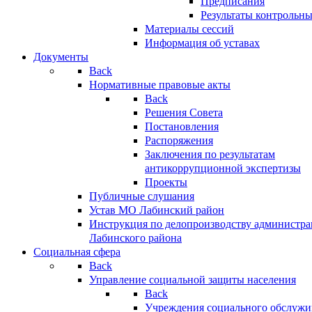
Предписания
Результаты контрольн
Материалы сессий
Информация об уставах
Документы
Back
Нормативные правовые акты
Back
Решения Совета
Постановления
Распоряжения
Заключения по результатам
антикоррупционной экспертизы
Проекты
Публичные слушания
Устав МО Лабинский район
Инструкция по делопроизводству администр
Лабинского района
Социальная сфера
Back
Управление социальной защиты населения
Back
Учреждения социального обслужи