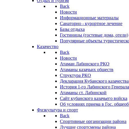
Отдых и туризм
Back
Новости
Информационные материалы
Санаторно - курортное лечение
Базы отдыха
Гостиницы (гостевые дома, отели)
Популярные объекты туристическо
Казачество
Back
Новости
Атаман Лабинского РКО
Атаманы казачьих обществ
Структура РКО
Декларация Кубанского казачества
История 1-го Лабинского Генерала
Атаманы ст. Лабинской
Cайт кубанского казачьего войска
Об условиях приема в Гос. общео
Физкультура и спорт
Back
Спортивные организации района
Лучшие спортсмены района