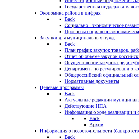
Инвестиционные предложения Ла
Государственная поддержка мало
Экономика района в цифрах
Back
Социально - экономическое разви
Прогнозы социально-экономическо
Закупки для муниципальных нужд
Back
План график закупок товаров, ра
Отчет об объеме закупок российск
Осуществление закупок среди с
Департамент по регулированию ко
Общероссийский официальный сайт
Нормативные документы
Целевые программы
Back
Актуальные редакции муниципал
Действующие НПА
Информация о ходе реализации и
Back
Архив
Информация о несостоятельности (банкротств
Back