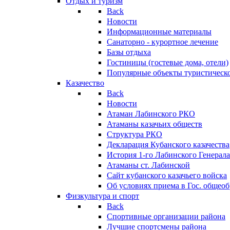
Отдых и туризм
Back
Новости
Информационные материалы
Санаторно - курортное лечение
Базы отдыха
Гостиницы (гостевые дома, отели)
Популярные объекты туристическо
Казачество
Back
Новости
Атаман Лабинского РКО
Атаманы казачьих обществ
Структура РКО
Декларация Кубанского казачества
История 1-го Лабинского Генерала
Атаманы ст. Лабинской
Cайт кубанского казачьего войска
Об условиях приема в Гос. общео
Физкультура и спорт
Back
Спортивные организации района
Лучшие спортсмены района