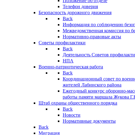
Положение об отделе
Телефон доверия
Безопасность дорожного движения
Back
Информация по соблюдению безо
Межведомственная комиссия по б
Нормативно-правовые акты
Советы профилактики
Back
Деятельность Советов профилакт
НПА
Военно-патриотическая работа
Back
Координационный совет по военн
жителей Лабинского района
Ежегодный конкурс оборонно-мас
работы памяти маршала Жукова Г.
Штаб охраны общественного порядка
Back
Новости
Нормативные документы
Back
Миграция