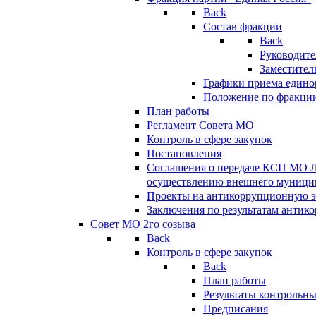
Back
Состав фракции
Back
Руководите
Заместител
Графики приема едино
Положение по фракци
План работы
Регламент Совета МО
Контроль в сфере закупок
Постановления
Соглашения о передаче КСП МО 
осуществлению внешнего муницип
Проекты на антикоррупционную э
Заключения по результатам антик
Совет МО 2го созыва
Back
Контроль в сфере закупок
Back
План работы
Результаты контрольн
Предписания