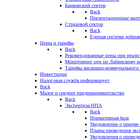
Банковский сектор
Back
Презентационные мате
Страховой сектор
Back
Единая система добро
Цены и тарифы
Back
Рекомендованные цены при реализ
Мониторинг цен по Лабинскому р
Тарифы жилищно-коммунального 
Инвестиции
Налоговая служба информирует
Back
Малое и среднее предпринимательство
Back
Экспертиза НПА
Back
Нормативная база
Уведомление о приеме
Планы проведения эк
Уведомления о провед