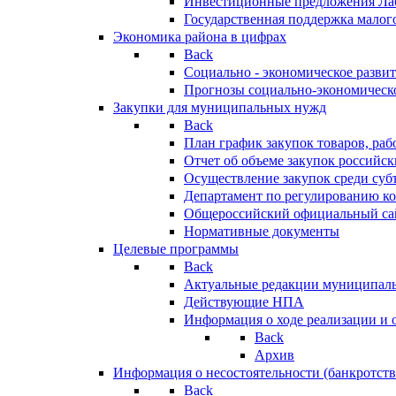
Инвестиционные предложения Ла
Государственная поддержка мало
Экономика района в цифрах
Back
Социально - экономическое разви
Прогнозы социально-экономическо
Закупки для муниципальных нужд
Back
План график закупок товаров, ра
Отчет об объеме закупок российск
Осуществление закупок среди с
Департамент по регулированию ко
Общероссийский официальный сайт
Нормативные документы
Целевые программы
Back
Актуальные редакции муниципал
Действующие НПА
Информация о ходе реализации и
Back
Архив
Информация о несостоятельности (банкротств
Back