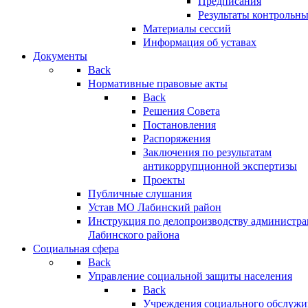
Предписания
Результаты контрольн
Материалы сессий
Информация об уставах
Документы
Back
Нормативные правовые акты
Back
Решения Совета
Постановления
Распоряжения
Заключения по результатам
антикоррупционной экспертизы
Проекты
Публичные слушания
Устав МО Лабинский район
Инструкция по делопроизводству администр
Лабинского района
Социальная сфера
Back
Управление социальной защиты населения
Back
Учреждения социального обслужи