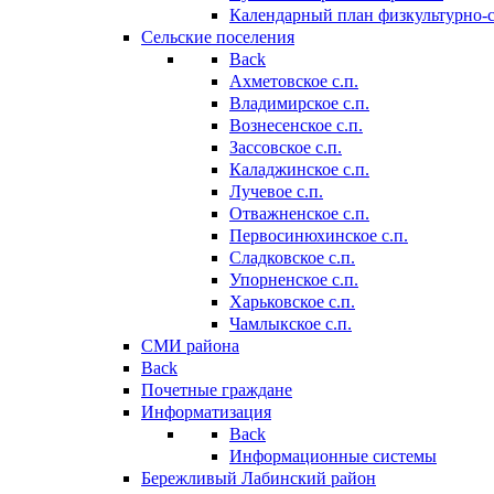
Календарный план физкультурно-
Сельские поселения
Back
Ахметовское с.п.
Владимирское с.п.
Вознесенское с.п.
Зассовское с.п.
Каладжинское с.п.
Лучевое с.п.
Отважненское с.п.
Первосинюхинское с.п.
Сладковское с.п.
Упорненское с.п.
Харьковское с.п.
Чамлыкское с.п.
СМИ района
Back
Почетные граждане
Информатизация
Back
Информационные системы
Бережливый Лабинский район