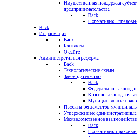
Имущественная поддержка субъект
предпринимательства
Back
Нормативно - правовы
Back
Информация
Back
Контакты
О сайте
Административная реформа
Back
Технологические схемы
Законодательство
Back
Федеральное законодат
Краевое законодательс
Муниципальные право
Проекты регламентов муниципаль
Утвержденные административные
Межведомственное взаимодейств
Back
Нормативно-правовые