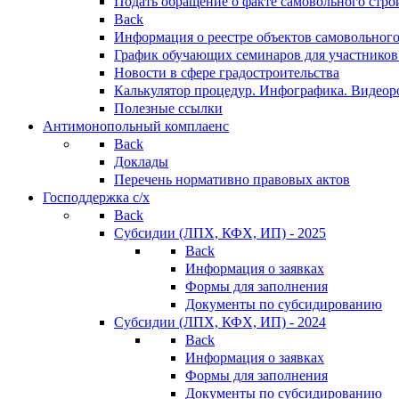
Подать обращение о факте самовольного стро
Back
Информация о реестре объектов самовольного
График обучающих семинаров для участников
Новости в сфере градостроительства
Калькулятор процедур. Инфографика. Видеор
Полезные ссылки
Антимонопольный комплаенс
Back
Доклады
Перечень нормативно правовых актов
Господдержка с/х
Back
Субсидии (ЛПХ, КФХ, ИП) - 2025
Back
Информация о заявках
Формы для заполнения
Документы по субсидированию
Субсидии (ЛПХ, КФХ, ИП) - 2024
Back
Информация о заявках
Формы для заполнения
Документы по субсидированию