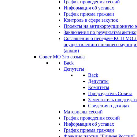
График проведения сессий
Информация об уставах
График приема граждан
Контроль в сфере закупок
Проекты на антикоррупционную э
Заключения по результатам антик
Соглашения о передаче КСП МО 
осуществлению внешнего муницип
(архив)
Совет МО 3го созыва
Back
Депутаты
Back
Депутаты
Комитеты
Председатель Совета
Заместитель председат
Сведения о доходах
Материалы сессий
График проведения сессий
Информация об уставах
График приема граждан
Фракция партии "Единая Россия"