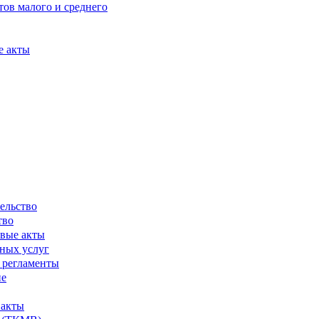
ов малого и среднего
е акты
ельство
тво
вые акты
ных услуг
 регламенты
ие
 акты