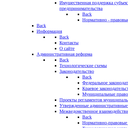
Имущественная поддержка субъект
предпринимательства
Back
Нормативно - правовы
Back
Информация
Back
Контакты
О сайте
Административная реформа
Back
Технологические схемы
Законодательство
Back
Федеральное законодат
Краевое законодательс
Муниципальные право
Проекты регламентов муниципаль
Утвержденные административные
Межведомственное взаимодейств
Back
Нормативно-правовые