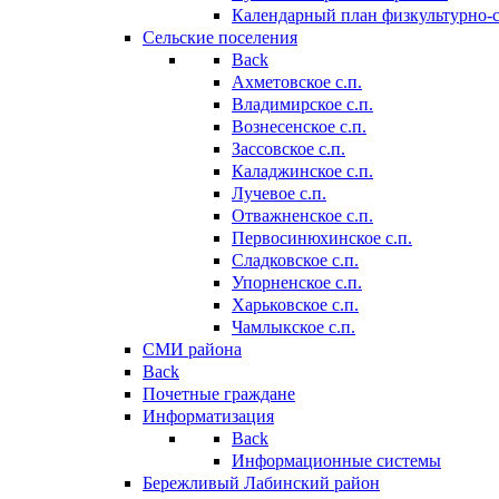
Календарный план физкультурно-
Сельские поселения
Back
Ахметовское с.п.
Владимирское с.п.
Вознесенское с.п.
Зассовское с.п.
Каладжинское с.п.
Лучевое с.п.
Отважненское с.п.
Первосинюхинское с.п.
Сладковское с.п.
Упорненское с.п.
Харьковское с.п.
Чамлыкское с.п.
СМИ района
Back
Почетные граждане
Информатизация
Back
Информационные системы
Бережливый Лабинский район