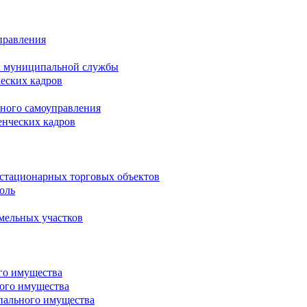
правления
х муниципальной службы
ческих кадров
тного самоуправления
енческих кадров
естационарных торговых объектов
оль
мельных участков
го имущества
ого имущества
пального имущества