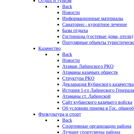
Отдых и туризм
Back
Новости
Информационные материалы
Санаторно - курортное лечение
Базы отдыха
Гостиницы (гостевые дома, отели)
Популярные объекты туристическо
Казачество
Back
Новости
Атаман Лабинского РКО
Атаманы казачьих обществ
Структура РКО
Декларация Кубанского казачества
История 1-го Лабинского Генерала
Атаманы ст. Лабинской
Cайт кубанского казачьего войска
Об условиях приема в Гос. общео
Физкультура и спорт
Back
Спортивные организации района
Лучшие спортсмены района