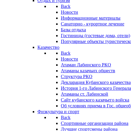
Отдых и туризм
Back
Новости
Информационные материалы
Санаторно - курортное лечение
Базы отдыха
Гостиницы (гостевые дома, отели)
Популярные объекты туристическо
Казачество
Back
Новости
Атаман Лабинского РКО
Атаманы казачьих обществ
Структура РКО
Декларация Кубанского казачества
История 1-го Лабинского Генерала
Атаманы ст. Лабинской
Cайт кубанского казачьего войска
Об условиях приема в Гос. общео
Физкультура и спорт
Back
Спортивные организации района
Лучшие спортсмены района