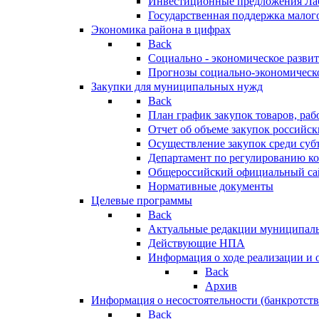
Инвестиционные предложения Ла
Государственная поддержка мало
Экономика района в цифрах
Back
Социально - экономическое разви
Прогнозы социально-экономическо
Закупки для муниципальных нужд
Back
План график закупок товаров, ра
Отчет об объеме закупок российск
Осуществление закупок среди с
Департамент по регулированию ко
Общероссийский официальный сайт
Нормативные документы
Целевые программы
Back
Актуальные редакции муниципал
Действующие НПА
Информация о ходе реализации и
Back
Архив
Информация о несостоятельности (банкротств
Back