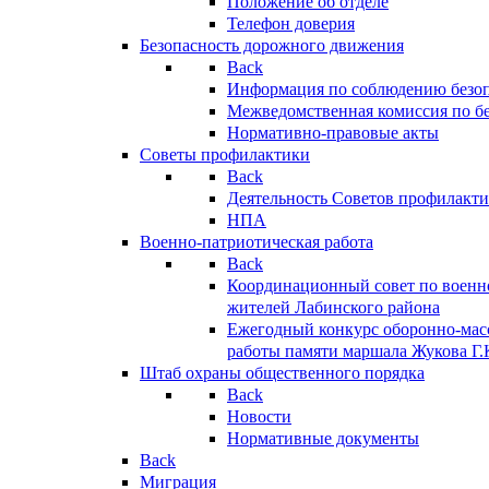
Положение об отделе
Телефон доверия
Безопасность дорожного движения
Back
Информация по соблюдению безо
Межведомственная комиссия по б
Нормативно-правовые акты
Советы профилактики
Back
Деятельность Советов профилакт
НПА
Военно-патриотическая работа
Back
Координационный совет по военн
жителей Лабинского района
Ежегодный конкурс оборонно-мас
работы памяти маршала Жукова Г.
Штаб охраны общественного порядка
Back
Новости
Нормативные документы
Back
Миграция