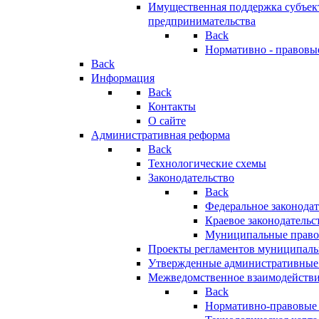
Имущественная поддержка субъект
предпринимательства
Back
Нормативно - правовы
Back
Информация
Back
Контакты
О сайте
Административная реформа
Back
Технологические схемы
Законодательство
Back
Федеральное законодат
Краевое законодательс
Муниципальные право
Проекты регламентов муниципаль
Утвержденные административные
Межведомственное взаимодейств
Back
Нормативно-правовые