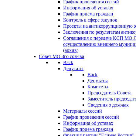
График проведения сессий
Информация об уставах
График приема граждан
Контроль в сфере закупок
Проекты на антикоррупционную э
Заключения по результатам антик
Соглашения о передаче КСП МО 
осуществлению внешнего муницип
(архив)
Совет МО 3го созыва
Back
Депутаты
Back
Депутаты
Комитеты
Председатель Совета
Заместитель председат
Сведения о доходах
Материалы сессий
График проведения сессий
Информация об уставах
График приема граждан
Фракция партии "Единая Россия"