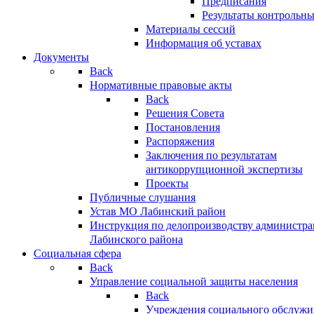
Предписания
Результаты контрольн
Материалы сессий
Информация об уставах
Документы
Back
Нормативные правовые акты
Back
Решения Совета
Постановления
Распоряжения
Заключения по результатам
антикоррупционной экспертизы
Проекты
Публичные слушания
Устав МО Лабинский район
Инструкция по делопроизводству администр
Лабинского района
Социальная сфера
Back
Управление социальной защиты населения
Back
Учреждения социального обслужи