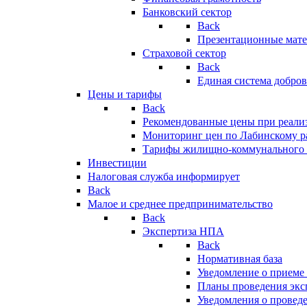
Банковский сектор
Back
Презентационные мате
Страховой сектор
Back
Единая система добро
Цены и тарифы
Back
Рекомендованные цены при реализ
Мониторинг цен по Лабинскому р
Тарифы жилищно-коммунального 
Инвестиции
Налоговая служба информирует
Back
Малое и среднее предпринимательство
Back
Экспертиза НПА
Back
Нормативная база
Уведомление о приеме
Планы проведения эк
Уведомления о провед