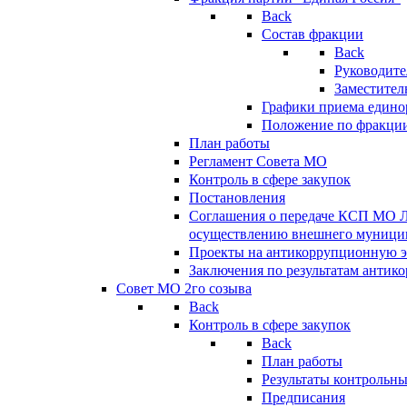
Back
Состав фракции
Back
Руководите
Заместител
Графики приема едино
Положение по фракци
План работы
Регламент Совета МО
Контроль в сфере закупок
Постановления
Соглашения о передаче КСП МО 
осуществлению внешнего муницип
Проекты на антикоррупционную э
Заключения по результатам антик
Совет МО 2го созыва
Back
Контроль в сфере закупок
Back
План работы
Результаты контрольн
Предписания