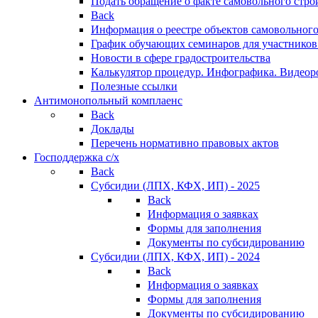
Подать обращение о факте самовольного стро
Back
Информация о реестре объектов самовольного
График обучающих семинаров для участников
Новости в сфере градостроительства
Калькулятор процедур. Инфографика. Видеор
Полезные ссылки
Антимонопольный комплаенс
Back
Доклады
Перечень нормативно правовых актов
Господдержка с/х
Back
Субсидии (ЛПХ, КФХ, ИП) - 2025
Back
Информация о заявках
Формы для заполнения
Документы по субсидированию
Субсидии (ЛПХ, КФХ, ИП) - 2024
Back
Информация о заявках
Формы для заполнения
Документы по субсидированию