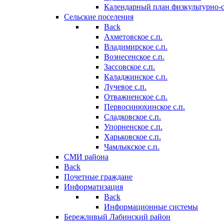
Календарный план физкультурно-
Сельские поселения
Back
Ахметовское с.п.
Владимирское с.п.
Вознесенское с.п.
Зассовское с.п.
Каладжинское с.п.
Лучевое с.п.
Отважненское с.п.
Первосинюхинское с.п.
Сладковское с.п.
Упорненское с.п.
Харьковское с.п.
Чамлыкское с.п.
СМИ района
Back
Почетные граждане
Информатизация
Back
Информационные системы
Бережливый Лабинский район