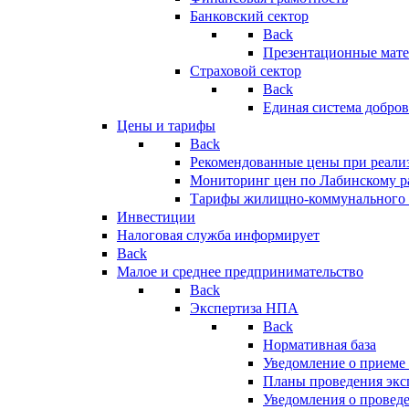
Банковский сектор
Back
Презентационные мате
Страховой сектор
Back
Единая система добро
Цены и тарифы
Back
Рекомендованные цены при реализ
Мониторинг цен по Лабинскому р
Тарифы жилищно-коммунального 
Инвестиции
Налоговая служба информирует
Back
Малое и среднее предпринимательство
Back
Экспертиза НПА
Back
Нормативная база
Уведомление о приеме
Планы проведения эк
Уведомления о провед