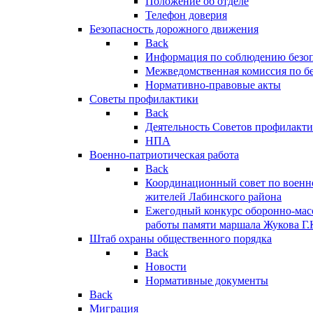
Положение об отделе
Телефон доверия
Безопасность дорожного движения
Back
Информация по соблюдению безо
Межведомственная комиссия по б
Нормативно-правовые акты
Советы профилактики
Back
Деятельность Советов профилакт
НПА
Военно-патриотическая работа
Back
Координационный совет по военн
жителей Лабинского района
Ежегодный конкурс оборонно-мас
работы памяти маршала Жукова Г.
Штаб охраны общественного порядка
Back
Новости
Нормативные документы
Back
Миграция