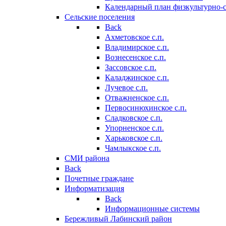
Календарный план физкультурно-
Сельские поселения
Back
Ахметовское с.п.
Владимирское с.п.
Вознесенское с.п.
Зассовское с.п.
Каладжинское с.п.
Лучевое с.п.
Отважненское с.п.
Первосинюхинское с.п.
Сладковское с.п.
Упорненское с.п.
Харьковское с.п.
Чамлыкское с.п.
СМИ района
Back
Почетные граждане
Информатизация
Back
Информационные системы
Бережливый Лабинский район