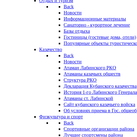
Отдых и туризм
Back
Новости
Информационные материалы
Санаторно - курортное лечение
Базы отдыха
Гостиницы (гостевые дома, отели)
Популярные объекты туристическо
Казачество
Back
Новости
Атаман Лабинского РКО
Атаманы казачьих обществ
Структура РКО
Декларация Кубанского казачества
История 1-го Лабинского Генерала
Атаманы ст. Лабинской
Cайт кубанского казачьего войска
Об условиях приема в Гос. общео
Физкультура и спорт
Back
Спортивные организации района
Лучшие спортсмены района