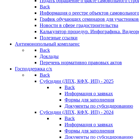
Подать обращение о факте самовольного стро
Back
Информация о реестре объектов самовольного
График обучающих семинаров для участников
Новости в сфере градостроительства
Калькулятор процедур. Инфографика. Видеор
Полезные ссылки
Антимонопольный комплаенс
Back
Доклады
Перечень нормативно правовых актов
Господдержка с/х
Back
Субсидии (ЛПХ, КФХ, ИП) - 2025
Back
Информация о заявках
Формы для заполнения
Документы по субсидированию
Субсидии (ЛПХ, КФХ, ИП) - 2024
Back
Информация о заявках
Формы для заполнения
Документы по субсидированию