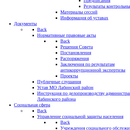
Предписания
Результаты контрольн
Материалы сессий
Информация об уставах
Документы
Back
Нормативные правовые акты
Back
Решения Совета
Постановления
Распоряжения
Заключения по результатам
антикоррупционной экспертизы
Проекты
Публичные слушания
Устав МО Лабинский район
Инструкция по делопроизводству администр
Лабинского района
Социальная сфера
Back
Управление социальной защиты населения
Back
Учреждения социального обслужи