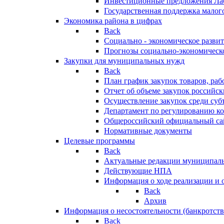
Инвестиционные предложения Ла
Государственная поддержка мало
Экономика района в цифрах
Back
Социально - экономическое разви
Прогнозы социально-экономическо
Закупки для муниципальных нужд
Back
План график закупок товаров, ра
Отчет об объеме закупок российск
Осуществление закупок среди с
Департамент по регулированию ко
Общероссийский официальный сайт
Нормативные документы
Целевые программы
Back
Актуальные редакции муниципал
Действующие НПА
Информация о ходе реализации и
Back
Архив
Информация о несостоятельности (банкротств
Back