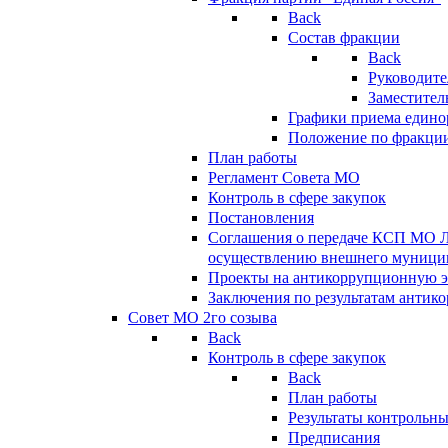
Back
Состав фракции
Back
Руководите
Заместител
Графики приема едино
Положение по фракци
План работы
Регламент Совета МО
Контроль в сфере закупок
Постановления
Соглашения о передаче КСП МО 
осуществлению внешнего муницип
Проекты на антикоррупционную э
Заключения по результатам антик
Совет МО 2го созыва
Back
Контроль в сфере закупок
Back
План работы
Результаты контрольн
Предписания