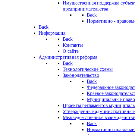
Имущественная поддержка субъект
предпринимательства
Back
Нормативно - правовы
Back
Информация
Back
Контакты
О сайте
Административная реформа
Back
Технологические схемы
Законодательство
Back
Федеральное законодат
Краевое законодательс
Муниципальные право
Проекты регламентов муниципаль
Утвержденные административные
Межведомственное взаимодейств
Back
Нормативно-правовые