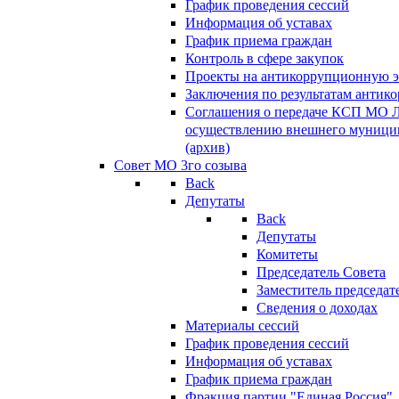
График проведения сессий
Информация об уставах
График приема граждан
Контроль в сфере закупок
Проекты на антикоррупционную э
Заключения по результатам антик
Соглашения о передаче КСП МО 
осуществлению внешнего муницип
(архив)
Совет МО 3го созыва
Back
Депутаты
Back
Депутаты
Комитеты
Председатель Совета
Заместитель председат
Сведения о доходах
Материалы сессий
График проведения сессий
Информация об уставах
График приема граждан
Фракция партии "Единая Россия"