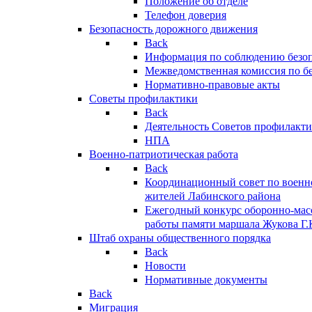
Положение об отделе
Телефон доверия
Безопасность дорожного движения
Back
Информация по соблюдению безо
Межведомственная комиссия по б
Нормативно-правовые акты
Советы профилактики
Back
Деятельность Советов профилакт
НПА
Военно-патриотическая работа
Back
Координационный совет по военн
жителей Лабинского района
Ежегодный конкурс оборонно-мас
работы памяти маршала Жукова Г.
Штаб охраны общественного порядка
Back
Новости
Нормативные документы
Back
Миграция