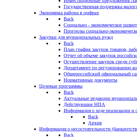
Инвестиционные предложения Ла
Государственная поддержка мало
Экономика района в цифрах
Back
Социально - экономическое разви
Прогнозы социально-экономическо
Закупки для муниципальных нужд
Back
План график закупок товаров, ра
Отчет об объеме закупок российск
Осуществление закупок среди с
Департамент по регулированию ко
Общероссийский официальный сайт
Нормативные документы
Целевые программы
Back
Актуальные редакции муниципал
Действующие НПА
Информация о ходе реализации и
Back
Архив
Информация о несостоятельности (банкротств
Back