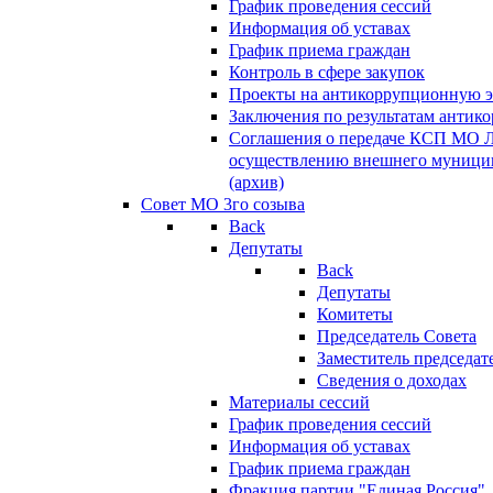
График проведения сессий
Информация об уставах
График приема граждан
Контроль в сфере закупок
Проекты на антикоррупционную э
Заключения по результатам антик
Соглашения о передаче КСП МО 
осуществлению внешнего муницип
(архив)
Совет МО 3го созыва
Back
Депутаты
Back
Депутаты
Комитеты
Председатель Совета
Заместитель председат
Сведения о доходах
Материалы сессий
График проведения сессий
Информация об уставах
График приема граждан
Фракция партии "Единая Россия"