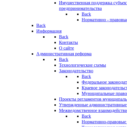
Имущественная поддержка субъект
предпринимательства
Back
Нормативно - правовы
Back
Информация
Back
Контакты
О сайте
Административная реформа
Back
Технологические схемы
Законодательство
Back
Федеральное законодат
Краевое законодательс
Муниципальные право
Проекты регламентов муниципаль
Утвержденные административные
Межведомственное взаимодейств
Back
Нормативно-правовые