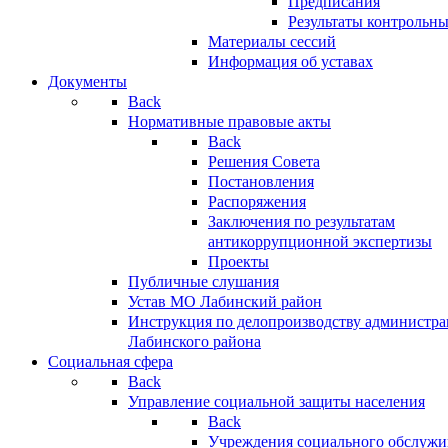
Предписания
Результаты контрольн
Материалы сессий
Информация об уставах
Документы
Back
Нормативные правовые акты
Back
Решения Совета
Постановления
Распоряжения
Заключения по результатам
антикоррупционной экспертизы
Проекты
Публичные слушания
Устав МО Лабинский район
Инструкция по делопроизводству администр
Лабинского района
Социальная сфера
Back
Управление социальной защиты населения
Back
Учреждения социального обслужи