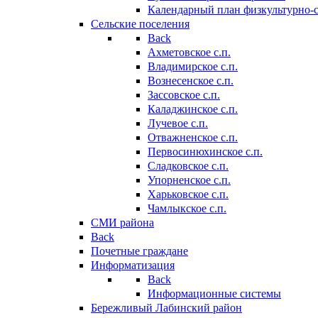
Календарный план физкультурно-
Сельские поселения
Back
Ахметовское с.п.
Владимирское с.п.
Вознесенское с.п.
Зассовское с.п.
Каладжинское с.п.
Лучевое с.п.
Отважненское с.п.
Первосинюхинское с.п.
Сладковское с.п.
Упорненское с.п.
Харьковское с.п.
Чамлыкское с.п.
СМИ района
Back
Почетные граждане
Информатизация
Back
Информационные системы
Бережливый Лабинский район