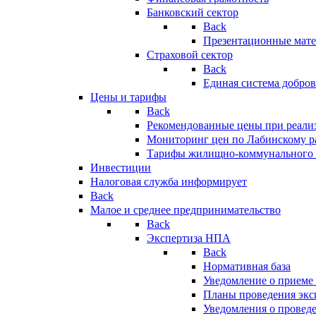
Банковский сектор
Back
Презентационные мате
Страховой сектор
Back
Единая система добро
Цены и тарифы
Back
Рекомендованные цены при реализ
Мониторинг цен по Лабинскому р
Тарифы жилищно-коммунального 
Инвестиции
Налоговая служба информирует
Back
Малое и среднее предпринимательство
Back
Экспертиза НПА
Back
Нормативная база
Уведомление о приеме
Планы проведения эк
Уведомления о провед