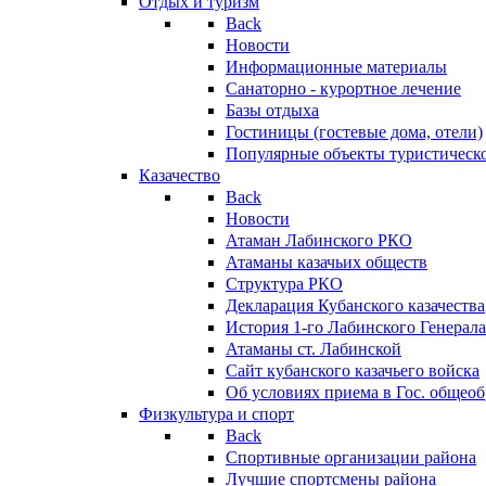
Отдых и туризм
Back
Новости
Информационные материалы
Санаторно - курортное лечение
Базы отдыха
Гостиницы (гостевые дома, отели)
Популярные объекты туристическо
Казачество
Back
Новости
Атаман Лабинского РКО
Атаманы казачьих обществ
Структура РКО
Декларация Кубанского казачества
История 1-го Лабинского Генерала
Атаманы ст. Лабинской
Cайт кубанского казачьего войска
Об условиях приема в Гос. общео
Физкультура и спорт
Back
Спортивные организации района
Лучшие спортсмены района