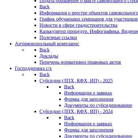
Подать обращение о факте самовольного стро
Back
Информация о реестре объектов самовольного
График обучающих семинаров для участников
Новости в сфере градостроительства
Калькулятор процедур. Инфографика. Видеор
Полезные ссылки
Антимонопольный комплаенс
Back
Доклады
Перечень нормативно правовых актов
Господдержка с/х
Back
Субсидии (ЛПХ, КФХ, ИП) - 2025
Back
Информация о заявках
Формы для заполнения
Документы по субсидированию
Субсидии (ЛПХ, КФХ, ИП) - 2024
Back
Информация о заявках
Формы для заполнения
Документы по субсидированию