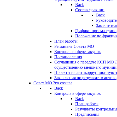
Back
Состав фракции
Back
Руководите
Заместител
Графики приема едино
Положение по фракци
План работы
Регламент Совета МО
Контроль в сфере закупок
Постановления
Соглашения о передаче КСП МО 
осуществлению внешнего муницип
Проекты на антикоррупционную э
Заключения по результатам антик
Совет МО 2го созыва
Back
Контроль в сфере закупок
Back
План работы
Результаты контрольн
Предписания