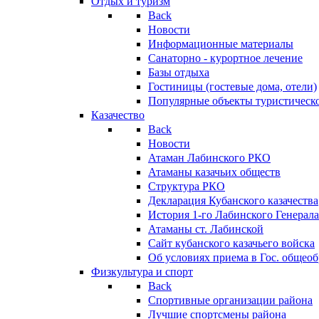
Отдых и туризм
Back
Новости
Информационные материалы
Санаторно - курортное лечение
Базы отдыха
Гостиницы (гостевые дома, отели)
Популярные объекты туристическо
Казачество
Back
Новости
Атаман Лабинского РКО
Атаманы казачьих обществ
Структура РКО
Декларация Кубанского казачества
История 1-го Лабинского Генерала
Атаманы ст. Лабинской
Cайт кубанского казачьего войска
Об условиях приема в Гос. общео
Физкультура и спорт
Back
Спортивные организации района
Лучшие спортсмены района