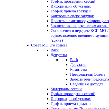
График проведения сессий
Информация об уставах
График приема граждан
Контроль в сфере закупок
Проекты на антикоррупционную э
Заключения по результатам антик
Соглашения о передаче КСП МО 
осуществлению внешнего муницип
(архив)
Совет МО 3го созыва
Back
Депутаты
Back
Депутаты
Комитеты
Председатель Совета
Заместитель председат
Сведения о доходах
Материалы сессий
График проведения сессий
Информация об уставах
График приема граждан
Фракция партии "Единая Россия"