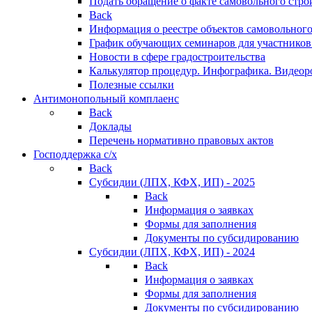
Подать обращение о факте самовольного стро
Back
Информация о реестре объектов самовольного
График обучающих семинаров для участников
Новости в сфере градостроительства
Калькулятор процедур. Инфографика. Видеор
Полезные ссылки
Антимонопольный комплаенс
Back
Доклады
Перечень нормативно правовых актов
Господдержка с/х
Back
Субсидии (ЛПХ, КФХ, ИП) - 2025
Back
Информация о заявках
Формы для заполнения
Документы по субсидированию
Субсидии (ЛПХ, КФХ, ИП) - 2024
Back
Информация о заявках
Формы для заполнения
Документы по субсидированию