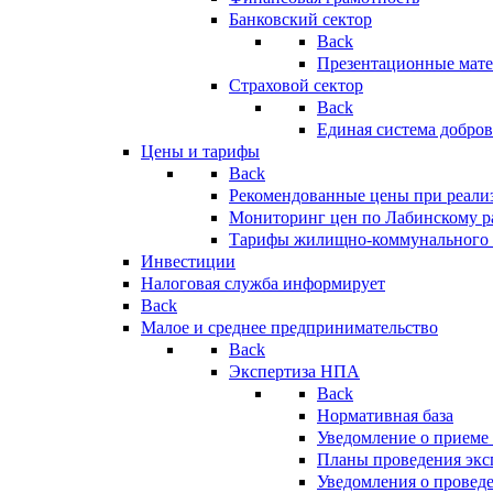
Банковский сектор
Back
Презентационные мате
Страховой сектор
Back
Единая система добро
Цены и тарифы
Back
Рекомендованные цены при реализ
Мониторинг цен по Лабинскому р
Тарифы жилищно-коммунального 
Инвестиции
Налоговая служба информирует
Back
Малое и среднее предпринимательство
Back
Экспертиза НПА
Back
Нормативная база
Уведомление о приеме
Планы проведения эк
Уведомления о провед