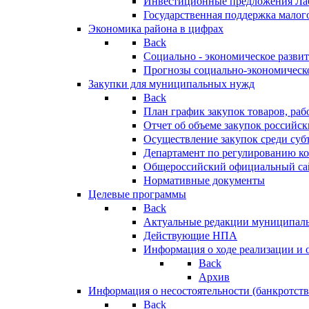
Инвестиционные предложения Ла
Государственная поддержка мало
Экономика района в цифрах
Back
Социально - экономическое разви
Прогнозы социально-экономическо
Закупки для муниципальных нужд
Back
План график закупок товаров, ра
Отчет об объеме закупок российск
Осуществление закупок среди с
Департамент по регулированию ко
Общероссийский официальный сайт
Нормативные документы
Целевые программы
Back
Актуальные редакции муниципал
Действующие НПА
Информация о ходе реализации и
Back
Архив
Информация о несостоятельности (банкротств
Back