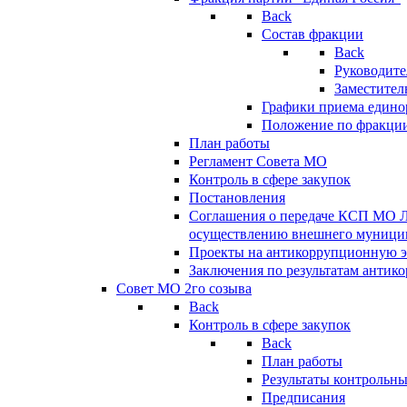
Back
Состав фракции
Back
Руководите
Заместител
Графики приема едино
Положение по фракци
План работы
Регламент Совета МО
Контроль в сфере закупок
Постановления
Соглашения о передаче КСП МО 
осуществлению внешнего муницип
Проекты на антикоррупционную э
Заключения по результатам антик
Совет МО 2го созыва
Back
Контроль в сфере закупок
Back
План работы
Результаты контрольн
Предписания