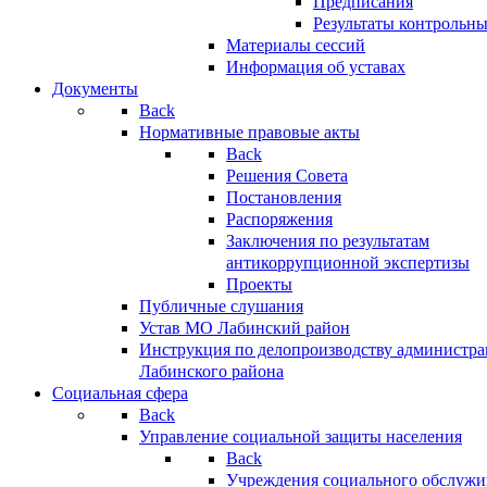
Предписания
Результаты контрольн
Материалы сессий
Информация об уставах
Документы
Back
Нормативные правовые акты
Back
Решения Совета
Постановления
Распоряжения
Заключения по результатам
антикоррупционной экспертизы
Проекты
Публичные слушания
Устав МО Лабинский район
Инструкция по делопроизводству администр
Лабинского района
Социальная сфера
Back
Управление социальной защиты населения
Back
Учреждения социального обслужи