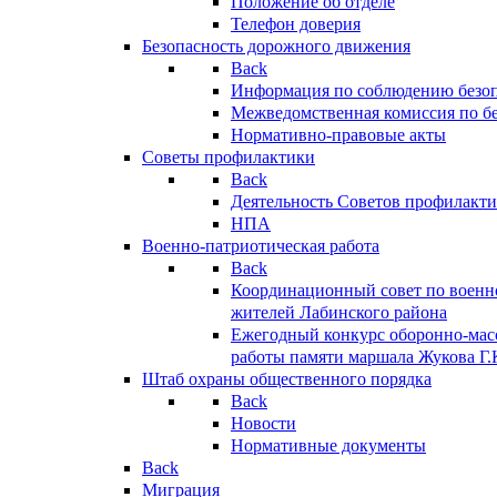
Положение об отделе
Телефон доверия
Безопасность дорожного движения
Back
Информация по соблюдению безо
Межведомственная комиссия по б
Нормативно-правовые акты
Советы профилактики
Back
Деятельность Советов профилакт
НПА
Военно-патриотическая работа
Back
Координационный совет по военн
жителей Лабинского района
Ежегодный конкурс оборонно-мас
работы памяти маршала Жукова Г.
Штаб охраны общественного порядка
Back
Новости
Нормативные документы
Back
Миграция