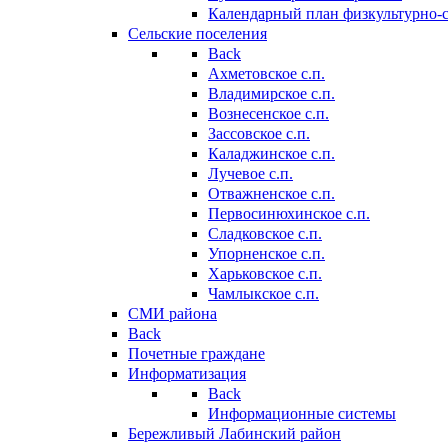
Календарный план физкультурно-
Сельские поселения
Back
Ахметовское с.п.
Владимирское с.п.
Вознесенское с.п.
Зассовское с.п.
Каладжинское с.п.
Лучевое с.п.
Отважненское с.п.
Первосинюхинское с.п.
Сладковское с.п.
Упорненское с.п.
Харьковское с.п.
Чамлыкское с.п.
СМИ района
Back
Почетные граждане
Информатизация
Back
Информационные системы
Бережливый Лабинский район