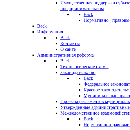
Имущественная поддержка субъект
предпринимательства
Back
Нормативно - правовы
Back
Информация
Back
Контакты
О сайте
Административная реформа
Back
Технологические схемы
Законодательство
Back
Федеральное законодат
Краевое законодательс
Муниципальные право
Проекты регламентов муниципаль
Утвержденные административные
Межведомственное взаимодейств
Back
Нормативно-правовые