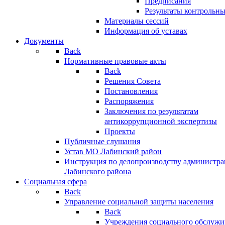
Предписания
Результаты контрольн
Материалы сессий
Информация об уставах
Документы
Back
Нормативные правовые акты
Back
Решения Совета
Постановления
Распоряжения
Заключения по результатам
антикоррупционной экспертизы
Проекты
Публичные слушания
Устав МО Лабинский район
Инструкция по делопроизводству администр
Лабинского района
Социальная сфера
Back
Управление социальной защиты населения
Back
Учреждения социального обслужи