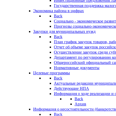
Инвестиционные предложения Ла
Государственная поддержка мало
Экономика района в цифрах
Back
Социально - экономическое разви
Прогнозы социально-экономическо
Закупки для муниципальных нужд
Back
План график закупок товаров, ра
Отчет об объеме закупок российск
Осуществление закупок среди с
Департамент по регулированию ко
Общероссийский официальный сайт
Нормативные документы
Целевые программы
Back
Актуальные редакции муниципал
Действующие НПА
Информация о ходе реализации и
Back
Архив
Информация о несостоятельности (банкротств
Back