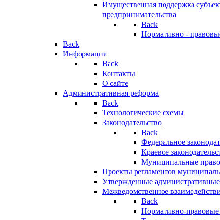
Имущественная поддержка субъект
предпринимательства
Back
Нормативно - правовы
Back
Информация
Back
Контакты
О сайте
Административная реформа
Back
Технологические схемы
Законодательство
Back
Федеральное законодат
Краевое законодательс
Муниципальные право
Проекты регламентов муниципаль
Утвержденные административные
Межведомственное взаимодейств
Back
Нормативно-правовые