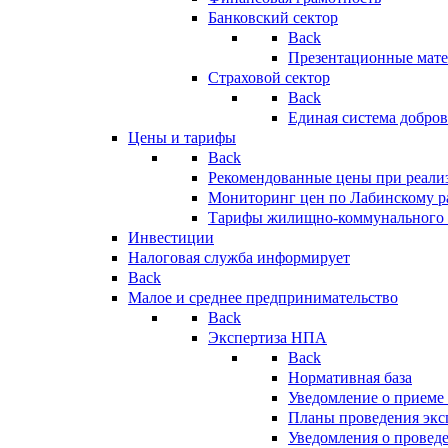
Банковский сектор
Back
Презентационные мате
Страховой сектор
Back
Единая система добро
Цены и тарифы
Back
Рекомендованные цены при реализ
Мониторинг цен по Лабинскому р
Тарифы жилищно-коммунального 
Инвестиции
Налоговая служба информирует
Back
Малое и среднее предпринимательство
Back
Экспертиза НПА
Back
Нормативная база
Уведомление о приеме
Планы проведения эк
Уведомления о провед