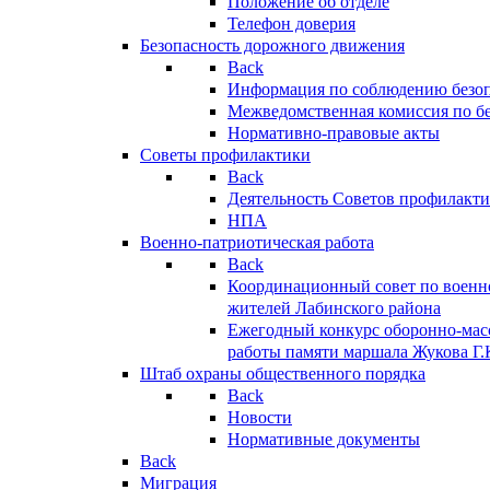
Положение об отделе
Телефон доверия
Безопасность дорожного движения
Back
Информация по соблюдению безо
Межведомственная комиссия по б
Нормативно-правовые акты
Советы профилактики
Back
Деятельность Советов профилакт
НПА
Военно-патриотическая работа
Back
Координационный совет по военн
жителей Лабинского района
Ежегодный конкурс оборонно-мас
работы памяти маршала Жукова Г.
Штаб охраны общественного порядка
Back
Новости
Нормативные документы
Back
Миграция