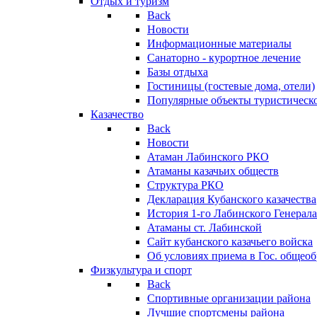
Отдых и туризм
Back
Новости
Информационные материалы
Санаторно - курортное лечение
Базы отдыха
Гостиницы (гостевые дома, отели)
Популярные объекты туристическо
Казачество
Back
Новости
Атаман Лабинского РКО
Атаманы казачьих обществ
Структура РКО
Декларация Кубанского казачества
История 1-го Лабинского Генерала
Атаманы ст. Лабинской
Cайт кубанского казачьего войска
Об условиях приема в Гос. общео
Физкультура и спорт
Back
Спортивные организации района
Лучшие спортсмены района