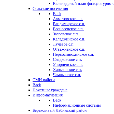
Календарный план физкультурно-
Сельские поселения
Back
Ахметовское с.п.
Владимирское с.п.
Вознесенское с.п.
Зассовское с.п.
Каладжинское с.п.
Лучевое с.п.
Отважненское с.п.
Первосинюхинское с.п.
Сладковское с.п.
Упорненское с.п.
Харьковское с.п.
Чамлыкское с.п.
СМИ района
Back
Почетные граждане
Информатизация
Back
Информационные системы
Бережливый Лабинский район