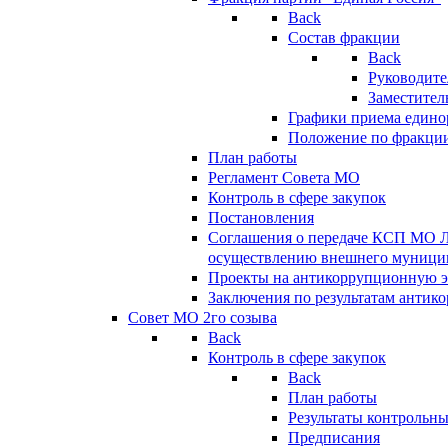
Back
Состав фракции
Back
Руководите
Заместител
Графики приема едино
Положение по фракци
План работы
Регламент Совета МО
Контроль в сфере закупок
Постановления
Соглашения о передаче КСП МО 
осуществлению внешнего муницип
Проекты на антикоррупционную э
Заключения по результатам антик
Совет МО 2го созыва
Back
Контроль в сфере закупок
Back
План работы
Результаты контрольн
Предписания