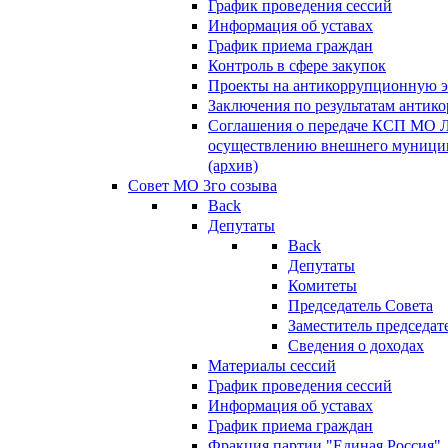
График проведения сессий
Информация об уставах
График приема граждан
Контроль в сфере закупок
Проекты на антикоррупционную э
Заключения по результатам антик
Соглашения о передаче КСП МО 
осуществлению внешнего муницип
(архив)
Совет МО 3го созыва
Back
Депутаты
Back
Депутаты
Комитеты
Председатель Совета
Заместитель председат
Сведения о доходах
Материалы сессий
График проведения сессий
Информация об уставах
График приема граждан
Фракция партии "Единая Россия"