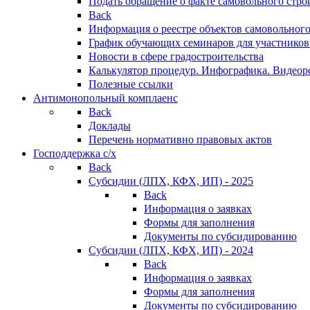
Подать обращение о факте самовольного стро
Back
Информация о реестре объектов самовольного
График обучающих семинаров для участников
Новости в сфере градостроительства
Калькулятор процедур. Инфографика. Видеор
Полезные ссылки
Антимонопольный комплаенс
Back
Доклады
Перечень нормативно правовых актов
Господдержка с/х
Back
Субсидии (ЛПХ, КФХ, ИП) - 2025
Back
Информация о заявках
Формы для заполнения
Документы по субсидированию
Субсидии (ЛПХ, КФХ, ИП) - 2024
Back
Информация о заявках
Формы для заполнения
Документы по субсидированию