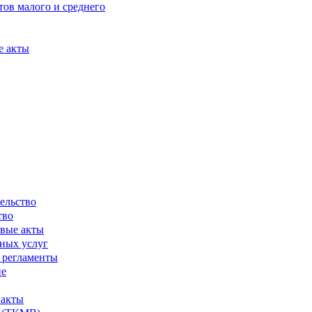
ов малого и среднего
е акты
ельство
тво
вые акты
ных услуг
 регламенты
ие
 акты