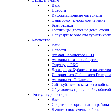
Отдых и туризм
Back
Новости
Информационные материалы
Санаторно - курортное лечение
Базы отдыха
Гостиницы (гостевые дома, отели)
Популярные объекты туристическо
Казачество
Back
Новости
Атаман Лабинского РКО
Атаманы казачьих обществ
Структура РКО
Декларация Кубанского казачества
История 1-го Лабинского Генерала
Атаманы ст. Лабинской
Cайт кубанского казачьего войска
Об условиях приема в Гос. общео
Физкультура и спорт
Back
Спортивные организации района
Лучшие спортсмены района