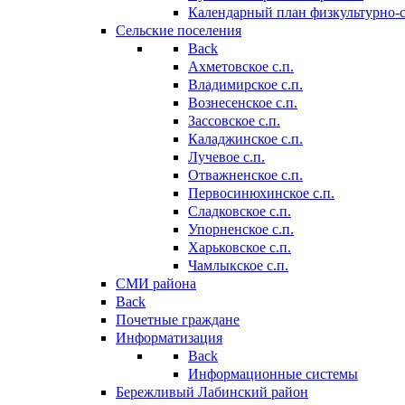
Календарный план физкультурно-
Сельские поселения
Back
Ахметовское с.п.
Владимирское с.п.
Вознесенское с.п.
Зассовское с.п.
Каладжинское с.п.
Лучевое с.п.
Отважненское с.п.
Первосинюхинское с.п.
Сладковское с.п.
Упорненское с.п.
Харьковское с.п.
Чамлыкское с.п.
СМИ района
Back
Почетные граждане
Информатизация
Back
Информационные системы
Бережливый Лабинский район