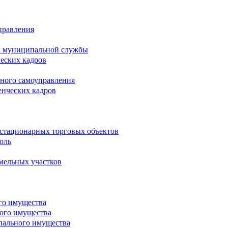
правления
х муниципальной службы
ческих кадров
тного самоуправления
енческих кадров
естационарных торговых объектов
оль
мельных участков
го имущества
ого имущества
пального имущества