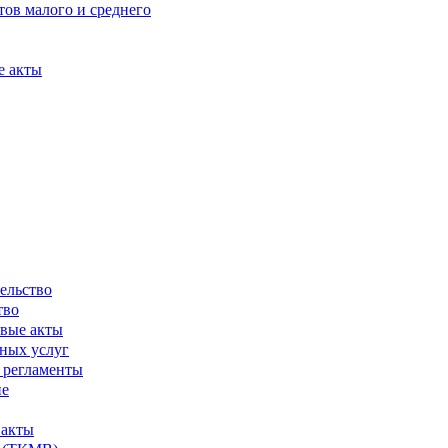
ов малого и среднего
е акты
ельство
тво
вые акты
ных услуг
 регламенты
ие
 акты