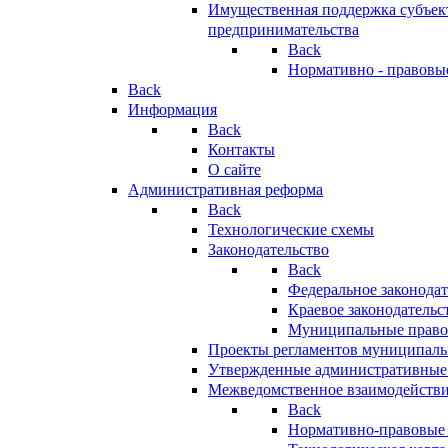
Имущественная поддержка субъект
предпринимательства
Back
Нормативно - правовы
Back
Информация
Back
Контакты
О сайте
Административная реформа
Back
Технологические схемы
Законодательство
Back
Федеральное законодат
Краевое законодательс
Муниципальные право
Проекты регламентов муниципаль
Утвержденные административные
Межведомственное взаимодейств
Back
Нормативно-правовые