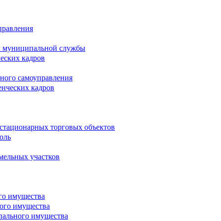
правления
х муниципальной службы
ческих кадров
тного самоуправления
енческих кадров
естационарных торговых объектов
оль
мельных участков
го имущества
ого имущества
пального имущества