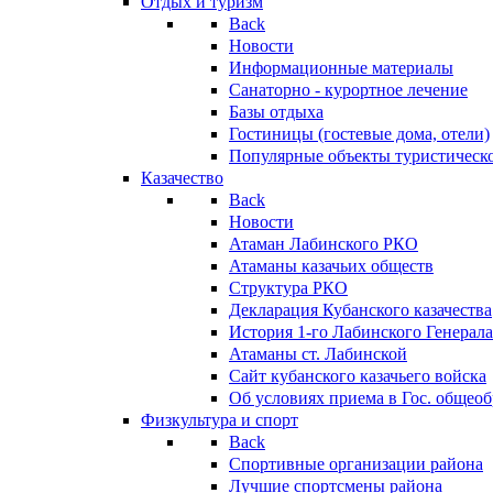
Отдых и туризм
Back
Новости
Информационные материалы
Санаторно - курортное лечение
Базы отдыха
Гостиницы (гостевые дома, отели)
Популярные объекты туристическо
Казачество
Back
Новости
Атаман Лабинского РКО
Атаманы казачьих обществ
Структура РКО
Декларация Кубанского казачества
История 1-го Лабинского Генерала
Атаманы ст. Лабинской
Cайт кубанского казачьего войска
Об условиях приема в Гос. общео
Физкультура и спорт
Back
Спортивные организации района
Лучшие спортсмены района