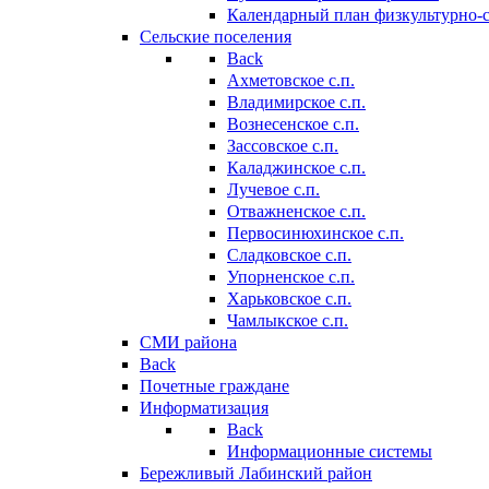
Календарный план физкультурно-
Сельские поселения
Back
Ахметовское с.п.
Владимирское с.п.
Вознесенское с.п.
Зассовское с.п.
Каладжинское с.п.
Лучевое с.п.
Отважненское с.п.
Первосинюхинское с.п.
Сладковское с.п.
Упорненское с.п.
Харьковское с.п.
Чамлыкское с.п.
СМИ района
Back
Почетные граждане
Информатизация
Back
Информационные системы
Бережливый Лабинский район