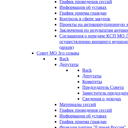
График проведения сессий
Информация об уставах
График приема граждан
Контроль в сфере закупок
Проекты на антикоррупционную э
Заключения по результатам антик
Соглашения о передаче КСП МО 
осуществлению внешнего муницип
(архив)
Совет МО 3го созыва
Back
Депутаты
Back
Депутаты
Комитеты
Председатель Совета
Заместитель председат
Сведения о доходах
Материалы сессий
График проведения сессий
Информация об уставах
График приема граждан
Фракция партии "Единая Россия"