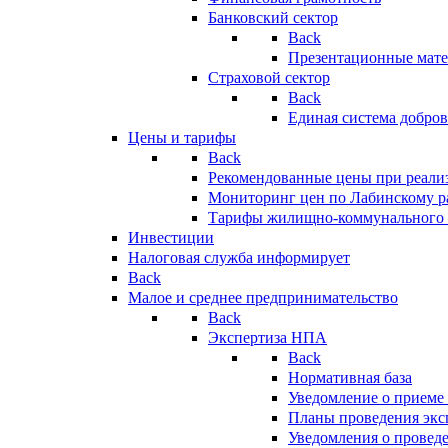
Банковский сектор
Back
Презентационные мате
Страховой сектор
Back
Единая система добро
Цены и тарифы
Back
Рекомендованные цены при реализ
Мониторинг цен по Лабинскому р
Тарифы жилищно-коммунального 
Инвестиции
Налоговая служба информирует
Back
Малое и среднее предпринимательство
Back
Экспертиза НПА
Back
Нормативная база
Уведомление о приеме
Планы проведения эк
Уведомления о провед