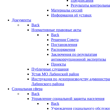
Предписания
Результаты контрольн
Материалы сессий
Информация об уставах
Документы
Back
Нормативные правовые акты
Back
Решения Совета
Постановления
Распоряжения
Заключения по результатам
антикоррупционной экспертизы
Проекты
Публичные слушания
Устав МО Лабинский район
Инструкция по делопроизводству администр
Лабинского района
Социальная сфера
Back
Управление социальной защиты населения
Back
Учреждения социального обслужи