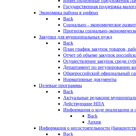
Инвестиционные предложения Ла
Государственная поддержка мало
Экономика района в цифрах
Back
Социально - экономическое разви
Прогнозы социально-экономическо
Закупки для муниципальных нужд
Back
План график закупок товаров, ра
Отчет об объеме закупок российск
Осуществление закупок среди с
Департамент по регулированию ко
Общероссийский официальный сайт
Нормативные документы
Целевые программы
Back
Актуальные редакции муниципал
Действующие НПА
Информация о ходе реализации и
Back
Архив
Информация о несостоятельности (банкротств
Back