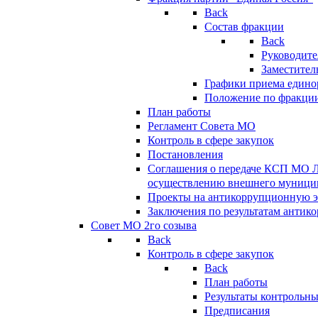
Back
Состав фракции
Back
Руководите
Заместител
Графики приема едино
Положение по фракци
План работы
Регламент Совета МО
Контроль в сфере закупок
Постановления
Соглашения о передаче КСП МО 
осуществлению внешнего муницип
Проекты на антикоррупционную э
Заключения по результатам антик
Совет МО 2го созыва
Back
Контроль в сфере закупок
Back
План работы
Результаты контрольн
Предписания