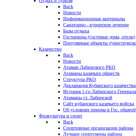
Отдых и туризм
Back
Новости
Информационные материалы
Санаторно - курортное лечение
Базы отдыха
Гостиницы (гостевые дома, отели)
Популярные объекты туристическо
Казачество
Back
Новости
Атаман Лабинского РКО
Атаманы казачьих обществ
Структура РКО
Декларация Кубанского казачества
История 1-го Лабинского Генерала
Атаманы ст. Лабинской
Cайт кубанского казачьего войска
Об условиях приема в Гос. общео
Физкультура и спорт
Back
Спортивные организации района
Лучшие спортсмены района