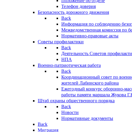
Положение об отделе
Телефон доверия
Безопасность дорожного движения
Back
Информация по соблюдению безо
Межведомственная комиссия по б
Нормативно-правовые акты
Советы профилактики
Back
Деятельность Советов профилакт
НПА
Военно-патриотическая работа
Back
Координационный совет по военн
жителей Лабинского района
Ежегодный конкурс оборонно-мас
работы памяти маршала Жукова Г.
Штаб охраны общественного порядка
Back
Новости
Нормативные документы
Back
Миграция