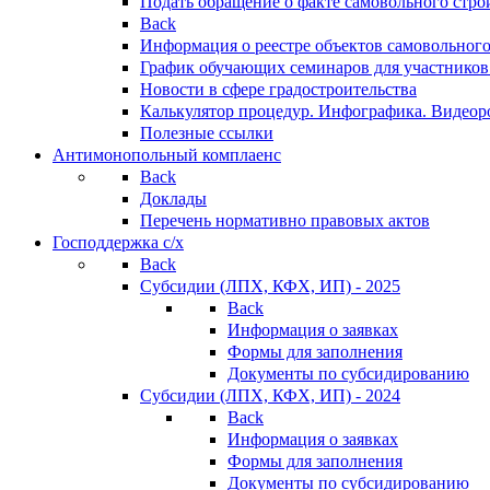
Подать обращение о факте самовольного стро
Back
Информация о реестре объектов самовольного
График обучающих семинаров для участников
Новости в сфере градостроительства
Калькулятор процедур. Инфографика. Видеор
Полезные ссылки
Антимонопольный комплаенс
Back
Доклады
Перечень нормативно правовых актов
Господдержка с/х
Back
Субсидии (ЛПХ, КФХ, ИП) - 2025
Back
Информация о заявках
Формы для заполнения
Документы по субсидированию
Субсидии (ЛПХ, КФХ, ИП) - 2024
Back
Информация о заявках
Формы для заполнения
Документы по субсидированию