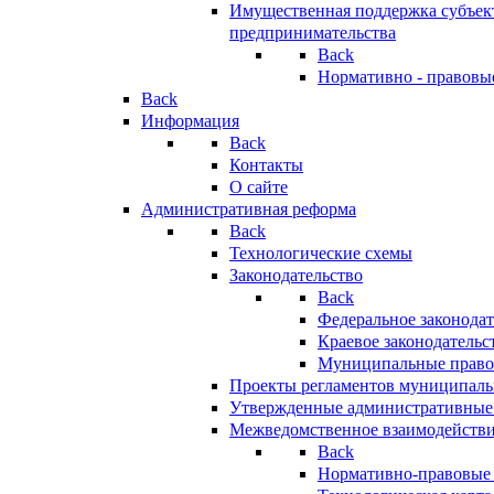
Имущественная поддержка субъект
предпринимательства
Back
Нормативно - правовы
Back
Информация
Back
Контакты
О сайте
Административная реформа
Back
Технологические схемы
Законодательство
Back
Федеральное законодат
Краевое законодательс
Муниципальные право
Проекты регламентов муниципаль
Утвержденные административные
Межведомственное взаимодейств
Back
Нормативно-правовые