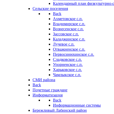
Календарный план физкультурно-
Сельские поселения
Back
Ахметовское с.п.
Владимирское с.п.
Вознесенское с.п.
Зассовское с.п.
Каладжинское с.п.
Лучевое с.п.
Отважненское с.п.
Первосинюхинское с.п.
Сладковское с.п.
Упорненское с.п.
Харьковское с.п.
Чамлыкское с.п.
СМИ района
Back
Почетные граждане
Информатизация
Back
Информационные системы
Бережливый Лабинский район