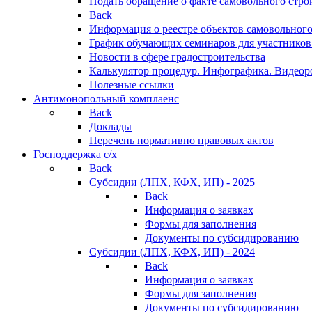
Подать обращение о факте самовольного стро
Back
Информация о реестре объектов самовольного
График обучающих семинаров для участников
Новости в сфере градостроительства
Калькулятор процедур. Инфографика. Видеор
Полезные ссылки
Антимонопольный комплаенс
Back
Доклады
Перечень нормативно правовых актов
Господдержка с/х
Back
Субсидии (ЛПХ, КФХ, ИП) - 2025
Back
Информация о заявках
Формы для заполнения
Документы по субсидированию
Субсидии (ЛПХ, КФХ, ИП) - 2024
Back
Информация о заявках
Формы для заполнения
Документы по субсидированию