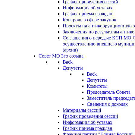
График проведения сессий
Информация об уставах
График приема граждан
Контроль в сфере закупок
Проекты на антикоррупционную э
Заключения по результатам антик
Соглашения о передаче КСП МО 
осуществлению внешнего муницип
(архив)
Совет МО 3го созыва
Back
Депутаты
Back
Депутаты
Комитеты
Председатель Совета
Заместитель председат
Сведения о доходах
Материалы сессий
График проведения сессий
Информация об уставах
График приема граждан
Фракция партии "Единая Россия"