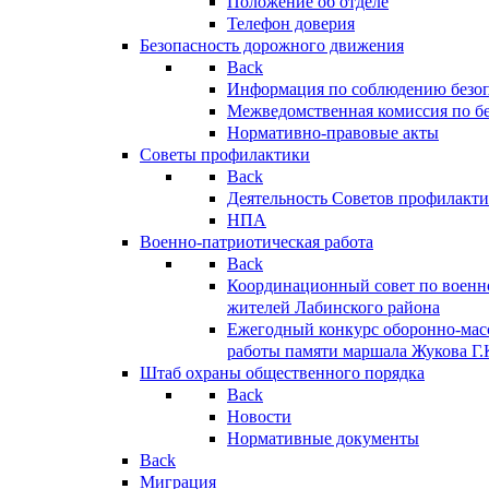
Положение об отделе
Телефон доверия
Безопасность дорожного движения
Back
Информация по соблюдению безо
Межведомственная комиссия по б
Нормативно-правовые акты
Советы профилактики
Back
Деятельность Советов профилакт
НПА
Военно-патриотическая работа
Back
Координационный совет по военн
жителей Лабинского района
Ежегодный конкурс оборонно-мас
работы памяти маршала Жукова Г.
Штаб охраны общественного порядка
Back
Новости
Нормативные документы
Back
Миграция