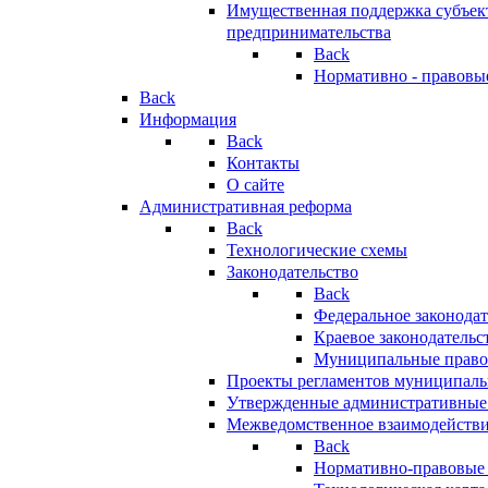
Имущественная поддержка субъект
предпринимательства
Back
Нормативно - правовы
Back
Информация
Back
Контакты
О сайте
Административная реформа
Back
Технологические схемы
Законодательство
Back
Федеральное законодат
Краевое законодательс
Муниципальные право
Проекты регламентов муниципаль
Утвержденные административные
Межведомственное взаимодейств
Back
Нормативно-правовые