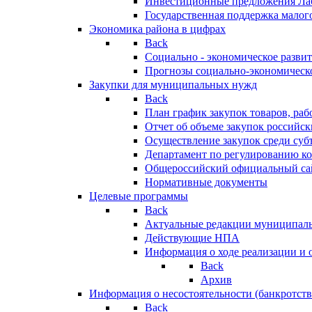
Инвестиционные предложения Ла
Государственная поддержка мало
Экономика района в цифрах
Back
Социально - экономическое разви
Прогнозы социально-экономическо
Закупки для муниципальных нужд
Back
План график закупок товаров, ра
Отчет об объеме закупок российск
Осуществление закупок среди с
Департамент по регулированию ко
Общероссийский официальный сайт
Нормативные документы
Целевые программы
Back
Актуальные редакции муниципал
Действующие НПА
Информация о ходе реализации и
Back
Архив
Информация о несостоятельности (банкротств
Back