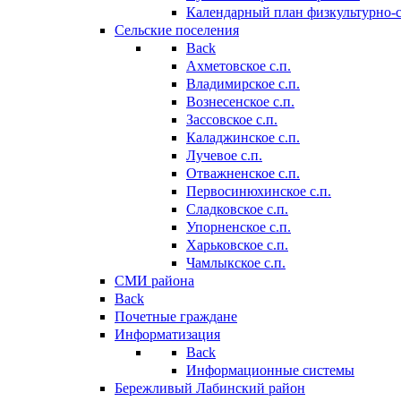
Календарный план физкультурно-
Сельские поселения
Back
Ахметовское с.п.
Владимирское с.п.
Вознесенское с.п.
Зассовское с.п.
Каладжинское с.п.
Лучевое с.п.
Отважненское с.п.
Первосинюхинское с.п.
Сладковское с.п.
Упорненское с.п.
Харьковское с.п.
Чамлыкское с.п.
СМИ района
Back
Почетные граждане
Информатизация
Back
Информационные системы
Бережливый Лабинский район