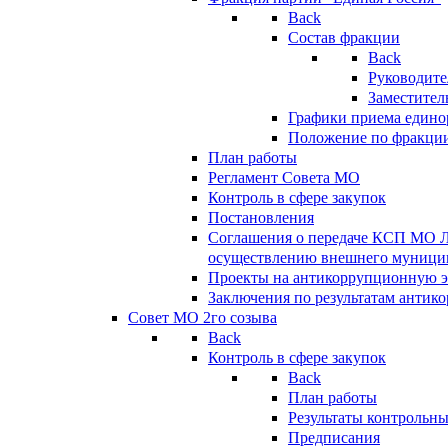
Back
Состав фракции
Back
Руководите
Заместител
Графики приема едино
Положение по фракци
План работы
Регламент Совета МО
Контроль в сфере закупок
Постановления
Соглашения о передаче КСП МО 
осуществлению внешнего муницип
Проекты на антикоррупционную э
Заключения по результатам антик
Совет МО 2го созыва
Back
Контроль в сфере закупок
Back
План работы
Результаты контрольн
Предписания