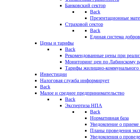
Банковский сектор
Back
Презентационные мате
Страховой сектор
Back
Единая система добро
Цены и тарифы
Back
Рекомендованные цены при реализ
Мониторинг цен по Лабинскому р
Тарифы жилищно-коммунального 
Инвестиции
Налоговая служба информирует
Back
Малое и среднее предпринимательство
Back
Экспертиза НПА
Back
Нормативная база
Уведомление о приеме
Планы проведения эк
Уведомления о провед