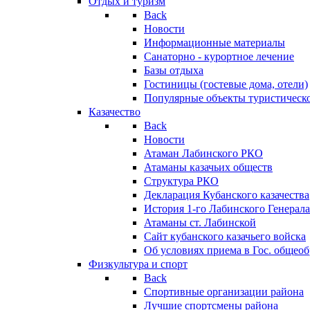
Отдых и туризм
Back
Новости
Информационные материалы
Санаторно - курортное лечение
Базы отдыха
Гостиницы (гостевые дома, отели)
Популярные объекты туристическо
Казачество
Back
Новости
Атаман Лабинского РКО
Атаманы казачьих обществ
Структура РКО
Декларация Кубанского казачества
История 1-го Лабинского Генерала
Атаманы ст. Лабинской
Cайт кубанского казачьего войска
Об условиях приема в Гос. общео
Физкультура и спорт
Back
Спортивные организации района
Лучшие спортсмены района