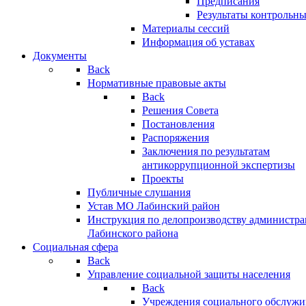
Предписания
Результаты контрольн
Материалы сессий
Информация об уставах
Документы
Back
Нормативные правовые акты
Back
Решения Совета
Постановления
Распоряжения
Заключения по результатам
антикоррупционной экспертизы
Проекты
Публичные слушания
Устав МО Лабинский район
Инструкция по делопроизводству администр
Лабинского района
Социальная сфера
Back
Управление социальной защиты населения
Back
Учреждения социального обслужи