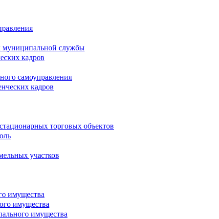
правления
х муниципальной службы
ческих кадров
тного самоуправления
енческих кадров
естационарных торговых объектов
оль
мельных участков
го имущества
ого имущества
пального имущества