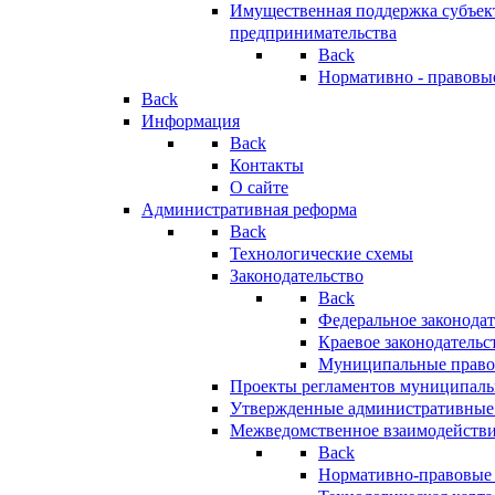
Имущественная поддержка субъект
предпринимательства
Back
Нормативно - правовы
Back
Информация
Back
Контакты
О сайте
Административная реформа
Back
Технологические схемы
Законодательство
Back
Федеральное законодат
Краевое законодательс
Муниципальные право
Проекты регламентов муниципаль
Утвержденные административные
Межведомственное взаимодейств
Back
Нормативно-правовые