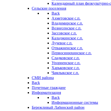
Календарный план физкультурно-
Сельские поселения
Back
Ахметовское с.п.
Владимирское с.п.
Вознесенское с.п.
Зассовское с.п.
Каладжинское с.п.
Лучевое с.п.
Отважненское с.п.
Первосинюхинское с.п.
Сладковское с.п.
Упорненское с.п.
Харьковское с.п.
Чамлыкское с.п.
СМИ района
Back
Почетные граждане
Информатизация
Back
Информационные системы
Бережливый Лабинский район