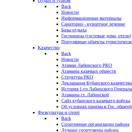
Отдых и туризм
Back
Новости
Информационные материалы
Санаторно - курортное лечение
Базы отдыха
Гостиницы (гостевые дома, отели)
Популярные объекты туристическо
Казачество
Back
Новости
Атаман Лабинского РКО
Атаманы казачьих обществ
Структура РКО
Декларация Кубанского казачества
История 1-го Лабинского Генерала
Атаманы ст. Лабинской
Cайт кубанского казачьего войска
Об условиях приема в Гос. общео
Физкультура и спорт
Back
Спортивные организации района
Лучшие спортсмены района