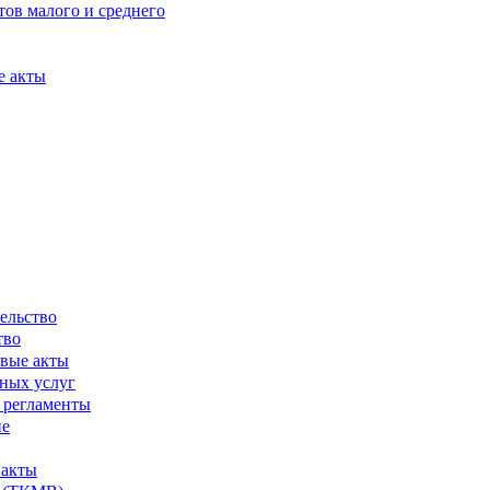
ов малого и среднего
е акты
ельство
тво
вые акты
ных услуг
 регламенты
ие
 акты