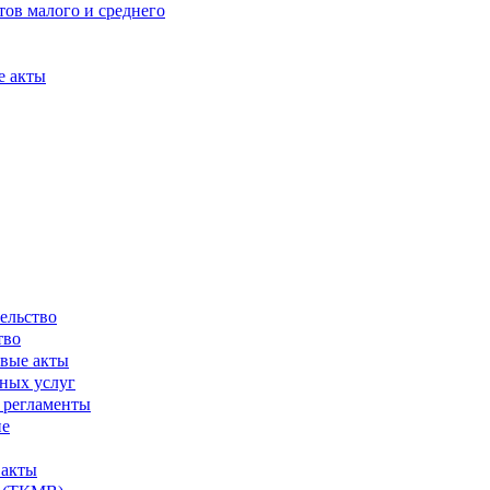
ов малого и среднего
е акты
ельство
тво
вые акты
ных услуг
 регламенты
ие
 акты