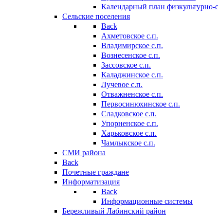
Календарный план физкультурно-
Сельские поселения
Back
Ахметовское с.п.
Владимирское с.п.
Вознесенское с.п.
Зассовское с.п.
Каладжинское с.п.
Лучевое с.п.
Отважненское с.п.
Первосинюхинское с.п.
Сладковское с.п.
Упорненское с.п.
Харьковское с.п.
Чамлыкское с.п.
СМИ района
Back
Почетные граждане
Информатизация
Back
Информационные системы
Бережливый Лабинский район