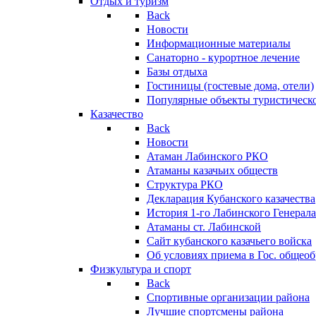
Отдых и туризм
Back
Новости
Информационные материалы
Санаторно - курортное лечение
Базы отдыха
Гостиницы (гостевые дома, отели)
Популярные объекты туристическо
Казачество
Back
Новости
Атаман Лабинского РКО
Атаманы казачьих обществ
Структура РКО
Декларация Кубанского казачества
История 1-го Лабинского Генерала
Атаманы ст. Лабинской
Cайт кубанского казачьего войска
Об условиях приема в Гос. общео
Физкультура и спорт
Back
Спортивные организации района
Лучшие спортсмены района