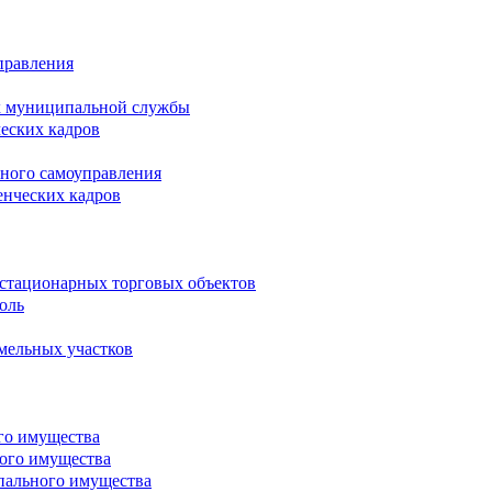
правления
х муниципальной службы
ческих кадров
тного самоуправления
енческих кадров
естационарных торговых объектов
оль
мельных участков
го имущества
ого имущества
пального имущества