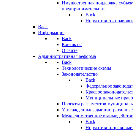
Имущественная поддержка субъект
предпринимательства
Back
Нормативно - правовы
Back
Информация
Back
Контакты
О сайте
Административная реформа
Back
Технологические схемы
Законодательство
Back
Федеральное законодат
Краевое законодательс
Муниципальные право
Проекты регламентов муниципаль
Утвержденные административные
Межведомственное взаимодейств
Back
Нормативно-правовые