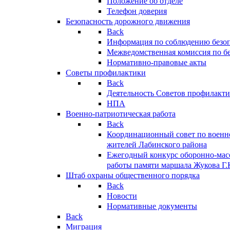
Положение об отделе
Телефон доверия
Безопасность дорожного движения
Back
Информация по соблюдению безо
Межведомственная комиссия по б
Нормативно-правовые акты
Советы профилактики
Back
Деятельность Советов профилакт
НПА
Военно-патриотическая работа
Back
Координационный совет по военн
жителей Лабинского района
Ежегодный конкурс оборонно-мас
работы памяти маршала Жукова Г.
Штаб охраны общественного порядка
Back
Новости
Нормативные документы
Back
Миграция