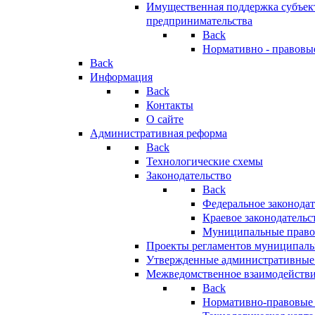
Имущественная поддержка субъект
предпринимательства
Back
Нормативно - правовы
Back
Информация
Back
Контакты
О сайте
Административная реформа
Back
Технологические схемы
Законодательство
Back
Федеральное законодат
Краевое законодательс
Муниципальные право
Проекты регламентов муниципаль
Утвержденные административные
Межведомственное взаимодейств
Back
Нормативно-правовые