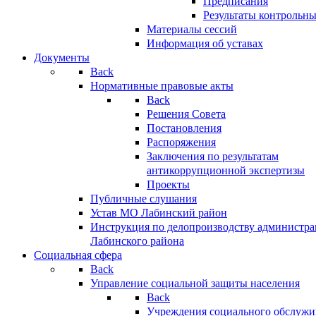
Предписания
Результаты контрольн
Материалы сессий
Информация об уставах
Документы
Back
Нормативные правовые акты
Back
Решения Совета
Постановления
Распоряжения
Заключения по результатам
антикоррупционной экспертизы
Проекты
Публичные слушания
Устав МО Лабинский район
Инструкция по делопроизводству администр
Лабинского района
Социальная сфера
Back
Управление социальной защиты населения
Back
Учреждения социального обслужи