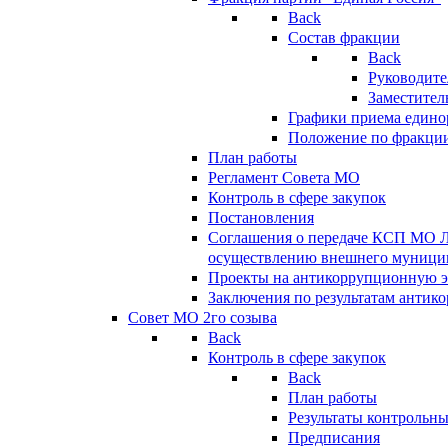
Back
Состав фракции
Back
Руководите
Заместител
Графики приема едино
Положение по фракци
План работы
Регламент Совета МО
Контроль в сфере закупок
Постановления
Соглашения о передаче КСП МО 
осуществлению внешнего муницип
Проекты на антикоррупционную э
Заключения по результатам антик
Совет МО 2го созыва
Back
Контроль в сфере закупок
Back
План работы
Результаты контрольн
Предписания