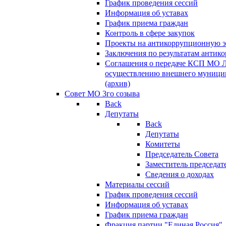
График проведения сессий
Информация об уставах
График приема граждан
Контроль в сфере закупок
Проекты на антикоррупционную э
Заключения по результатам антик
Соглашения о передаче КСП МО 
осуществлению внешнего муницип
(архив)
Совет МО 3го созыва
Back
Депутаты
Back
Депутаты
Комитеты
Председатель Совета
Заместитель председат
Сведения о доходах
Материалы сессий
График проведения сессий
Информация об уставах
График приема граждан
Фракция партии "Единая Россия"