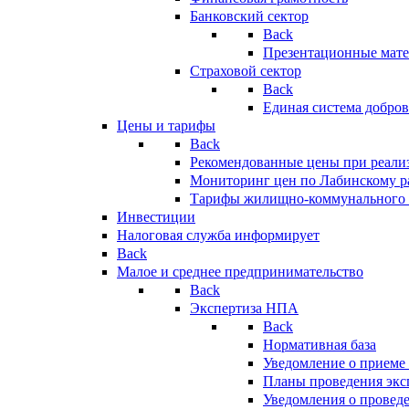
Банковский сектор
Back
Презентационные мате
Страховой сектор
Back
Единая система добро
Цены и тарифы
Back
Рекомендованные цены при реализ
Мониторинг цен по Лабинскому р
Тарифы жилищно-коммунального 
Инвестиции
Налоговая служба информирует
Back
Малое и среднее предпринимательство
Back
Экспертиза НПА
Back
Нормативная база
Уведомление о приеме
Планы проведения эк
Уведомления о провед