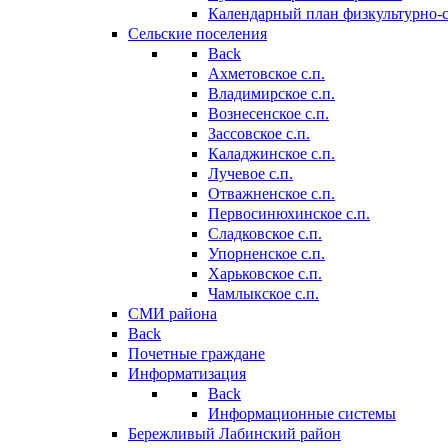
Календарный план физкультурно-
Сельские поселения
Back
Ахметовское с.п.
Владимирское с.п.
Вознесенское с.п.
Зассовское с.п.
Каладжинское с.п.
Лучевое с.п.
Отважненское с.п.
Первосинюхинское с.п.
Сладковское с.п.
Упорненское с.п.
Харьковское с.п.
Чамлыкское с.п.
СМИ района
Back
Почетные граждане
Информатизация
Back
Информационные системы
Бережливый Лабинский район