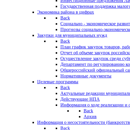
Инвестиционные предложения Ла
Государственная поддержка мало
Экономика района в цифрах
Back
Социально - экономическое разви
Прогнозы социально-экономическо
Закупки для муниципальных нужд
Back
План график закупок товаров, ра
Отчет об объеме закупок российск
Осуществление закупок среди с
Департамент по регулированию ко
Общероссийский официальный сайт
Нормативные документы
Целевые программы
Back
Актуальные редакции муниципал
Действующие НПА
Информация о ходе реализации и
Back
Архив
Информация о несостоятельности (банкротств
Back