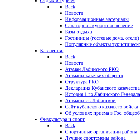
Отдых и туризм
Back
Новости
Информационные материалы
Санаторно - курортное лечение
Базы отдыха
Гостиницы (гостевые дома, отели)
Популярные объекты туристическо
Казачество
Back
Новости
Атаман Лабинского РКО
Атаманы казачьих обществ
Структура РКО
Декларация Кубанского казачества
История 1-го Лабинского Генерала
Атаманы ст. Лабинской
Cайт кубанского казачьего войска
Об условиях приема в Гос. общео
Физкультура и спорт
Back
Спортивные организации района
Лучшие спортсмены района