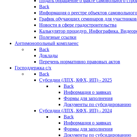
Подать обращение о факте самовольного стро
Back
Информация о реестре объектов самовольного
График обучающих семинаров для участников
Новости в сфере градостроительства
Калькулятор процедур. Инфографика. Видеор
Полезные ссылки
Антимонопольный комплаенс
Back
Доклады
Перечень нормативно правовых актов
Господдержка с/х
Back
Субсидии (ЛПХ, КФХ, ИП) - 2025
Back
Информация о заявках
Формы для заполнения
Документы по субсидированию
Субсидии (ЛПХ, КФХ, ИП) - 2024
Back
Информация о заявках
Формы для заполнения
Документы по субсидированию