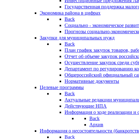
Инвестиционные предложения Ла
Государственная поддержка мало
Экономика района в цифрах
Back
Социально - экономическое разви
Прогнозы социально-экономическо
Закупки для муниципальных нужд
Back
План график закупок товаров, ра
Отчет об объеме закупок российск
Осуществление закупок среди с
Департамент по регулированию ко
Общероссийский официальный сайт
Нормативные документы
Целевые программы
Back
Актуальные редакции муниципал
Действующие НПА
Информация о ходе реализации и
Back
Архив
Информация о несостоятельности (банкротств
Back