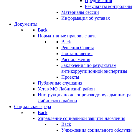
Предписания
Результаты контрольн
Материалы сессий
Информация об уставах
Документы
Back
Нормативные правовые акты
Back
Решения Совета
Постановления
Распоряжения
Заключения по результатам
антикоррупционной экспертизы
Проекты
Публичные слушания
Устав МО Лабинский район
Инструкция по делопроизводству администр
Лабинского района
Социальная сфера
Back
Управление социальной защиты населения
Back
Учреждения социального обслужи