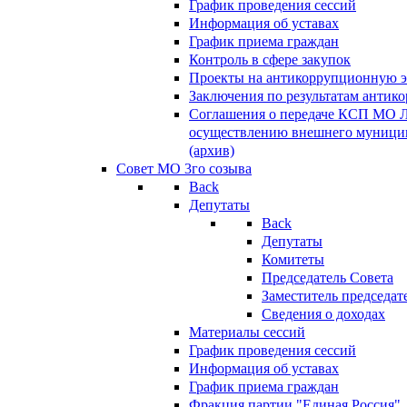
График проведения сессий
Информация об уставах
График приема граждан
Контроль в сфере закупок
Проекты на антикоррупционную э
Заключения по результатам антик
Соглашения о передаче КСП МО 
осуществлению внешнего муницип
(архив)
Совет МО 3го созыва
Back
Депутаты
Back
Депутаты
Комитеты
Председатель Совета
Заместитель председат
Сведения о доходах
Материалы сессий
График проведения сессий
Информация об уставах
График приема граждан
Фракция партии "Единая Россия"