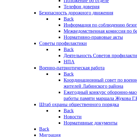
Положение об отделе
Телефон доверия
Безопасность дорожного движения
Back
Информация по соблюдению безо
Межведомственная комиссия по б
Нормативно-правовые акты
Советы профилактики
Back
Деятельность Советов профилакт
НПА
Военно-патриотическая работа
Back
Координационный совет по военн
жителей Лабинского района
Ежегодный конкурс оборонно-мас
работы памяти маршала Жукова Г.
Штаб охраны общественного порядка
Back
Новости
Нормативные документы
Back
Миграция