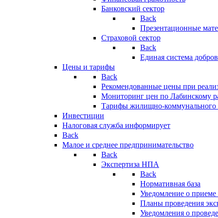
Банковский сектор
Back
Презентационные мате
Страховой сектор
Back
Единая система добро
Цены и тарифы
Back
Рекомендованные цены при реализ
Мониторинг цен по Лабинскому р
Тарифы жилищно-коммунального 
Инвестиции
Налоговая служба информирует
Back
Малое и среднее предпринимательство
Back
Экспертиза НПА
Back
Нормативная база
Уведомление о приеме
Планы проведения эк
Уведомления о провед