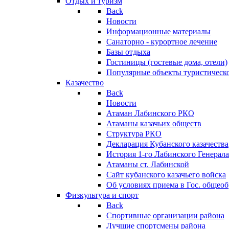
Отдых и туризм
Back
Новости
Информационные материалы
Санаторно - курортное лечение
Базы отдыха
Гостиницы (гостевые дома, отели)
Популярные объекты туристическо
Казачество
Back
Новости
Атаман Лабинского РКО
Атаманы казачьих обществ
Структура РКО
Декларация Кубанского казачества
История 1-го Лабинского Генерала
Атаманы ст. Лабинской
Cайт кубанского казачьего войска
Об условиях приема в Гос. общео
Физкультура и спорт
Back
Спортивные организации района
Лучшие спортсмены района