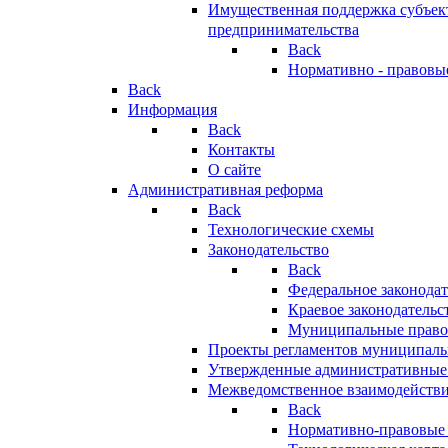
Имущественная поддержка субъект
предпринимательства
Back
Нормативно - правовы
Back
Информация
Back
Контакты
О сайте
Административная реформа
Back
Технологические схемы
Законодательство
Back
Федеральное законодат
Краевое законодательс
Муниципальные право
Проекты регламентов муниципаль
Утвержденные административные
Межведомственное взаимодейств
Back
Нормативно-правовые