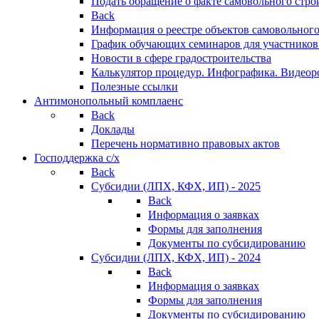
Подать обращение о факте самовольного стро
Back
Информация о реестре объектов самовольного
График обучающих семинаров для участников
Новости в сфере градостроительства
Калькулятор процедур. Инфографика. Видеор
Полезные ссылки
Антимонопольный комплаенс
Back
Доклады
Перечень нормативно правовых актов
Господдержка с/х
Back
Субсидии (ЛПХ, КФХ, ИП) - 2025
Back
Информация о заявках
Формы для заполнения
Документы по субсидированию
Субсидии (ЛПХ, КФХ, ИП) - 2024
Back
Информация о заявках
Формы для заполнения
Документы по субсидированию