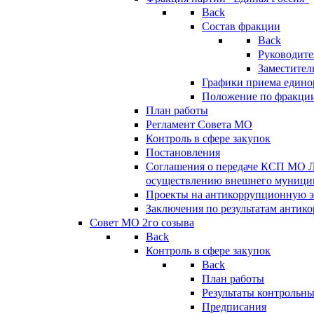
Back
Состав фракции
Back
Руководите
Заместител
Графики приема едино
Положение по фракци
План работы
Регламент Совета МО
Контроль в сфере закупок
Постановления
Соглашения о передаче КСП МО 
осуществлению внешнего муницип
Проекты на антикоррупционную э
Заключения по результатам антик
Совет МО 2го созыва
Back
Контроль в сфере закупок
Back
План работы
Результаты контрольн
Предписания