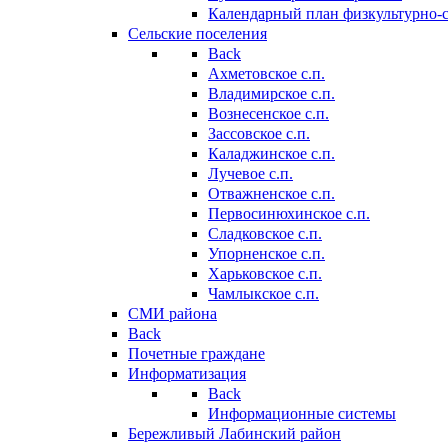
Календарный план физкультурно-
Сельские поселения
Back
Ахметовское с.п.
Владимирское с.п.
Вознесенское с.п.
Зассовское с.п.
Каладжинское с.п.
Лучевое с.п.
Отважненское с.п.
Первосинюхинское с.п.
Сладковское с.п.
Упорненское с.п.
Харьковское с.п.
Чамлыкское с.п.
СМИ района
Back
Почетные граждане
Информатизация
Back
Информационные системы
Бережливый Лабинский район