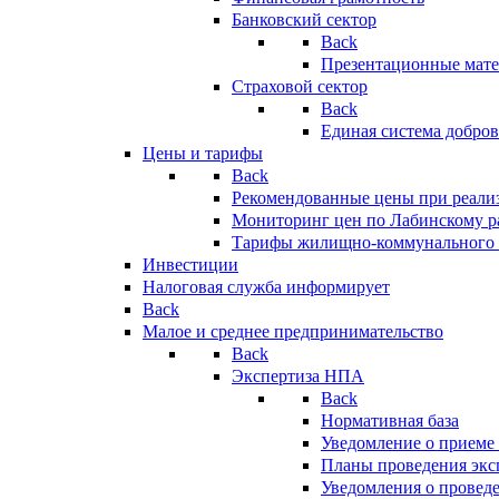
Банковский сектор
Back
Презентационные мате
Страховой сектор
Back
Единая система добро
Цены и тарифы
Back
Рекомендованные цены при реализ
Мониторинг цен по Лабинскому р
Тарифы жилищно-коммунального 
Инвестиции
Налоговая служба информирует
Back
Малое и среднее предпринимательство
Back
Экспертиза НПА
Back
Нормативная база
Уведомление о приеме
Планы проведения эк
Уведомления о провед