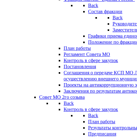
Back
Состав фракции
Back
Руководите
Заместител
Графики приема едино
Положение по фракци
План работы
Регламент Совета МО
Контроль в сфере закупок
Постановления
Соглашения о передаче КСП МО 
осуществлению внешнего муницип
Проекты на антикоррупционную э
Заключения по результатам антик
Совет МО 2го созыва
Back
Контроль в сфере закупок
Back
План работы
Результаты контрольн
Предписания