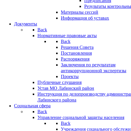
Предписания
Результаты контрольн
Материалы сессий
Информация об уставах
Документы
Back
Нормативные правовые акты
Back
Решения Совета
Постановления
Распоряжения
Заключения по результатам
антикоррупционной экспертизы
Проекты
Публичные слушания
Устав МО Лабинский район
Инструкция по делопроизводству администр
Лабинского района
Социальная сфера
Back
Управление социальной защиты населения
Back
Учреждения социального обслужи