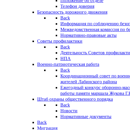
Положение об отделе
Телефон доверия
Безопасность дорожного движения
Back
Информация по соблюдению безо
Межведомственная комиссия по б
Нормативно-правовые акты
Советы профилактики
Back
Деятельность Советов профилакт
НПА
Военно-патриотическая работа
Back
Координационный совет по военн
жителей Лабинского района
Ежегодный конкурс оборонно-мас
работы памяти маршала Жукова Г.
Штаб охраны общественного порядка
Back
Новости
Нормативные документы
Back
Миграция