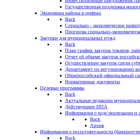
Инвестиционные предложения Ла
Государственная поддержка мало
Экономика района в цифрах
Back
Социально - экономическое разви
Прогнозы социально-экономическо
Закупки для муниципальных нужд
Back
План график закупок товаров, ра
Отчет об объеме закупок российск
Осуществление закупок среди с
Департамент по регулированию ко
Общероссийский официальный сайт
Нормативные документы
Целевые программы
Back
Актуальные редакции муниципал
Действующие НПА
Информация о ходе реализации и
Back
Архив
Информация о несостоятельности (банкротств
Back