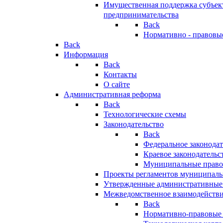
Имущественная поддержка субъект
предпринимательства
Back
Нормативно - правовы
Back
Информация
Back
Контакты
О сайте
Административная реформа
Back
Технологические схемы
Законодательство
Back
Федеральное законодат
Краевое законодательс
Муниципальные право
Проекты регламентов муниципаль
Утвержденные административные
Межведомственное взаимодейств
Back
Нормативно-правовые