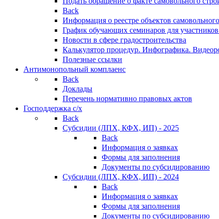
Подать обращение о факте самовольного стро
Back
Информация о реестре объектов самовольного
График обучающих семинаров для участников
Новости в сфере градостроительства
Калькулятор процедур. Инфографика. Видеор
Полезные ссылки
Антимонопольный комплаенс
Back
Доклады
Перечень нормативно правовых актов
Господдержка с/х
Back
Субсидии (ЛПХ, КФХ, ИП) - 2025
Back
Информация о заявках
Формы для заполнения
Документы по субсидированию
Субсидии (ЛПХ, КФХ, ИП) - 2024
Back
Информация о заявках
Формы для заполнения
Документы по субсидированию