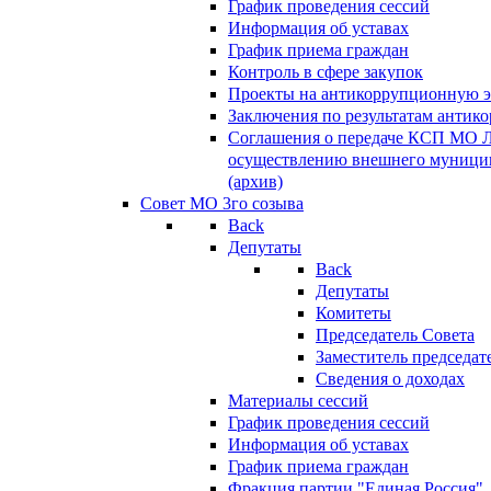
График проведения сессий
Информация об уставах
График приема граждан
Контроль в сфере закупок
Проекты на антикоррупционную э
Заключения по результатам антик
Соглашения о передаче КСП МО 
осуществлению внешнего муницип
(архив)
Совет МО 3го созыва
Back
Депутаты
Back
Депутаты
Комитеты
Председатель Совета
Заместитель председат
Сведения о доходах
Материалы сессий
График проведения сессий
Информация об уставах
График приема граждан
Фракция партии "Единая Россия"