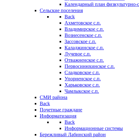
Календарный план физкультурно-
Сельские поселения
Back
Ахметовское с.п.
Владимирское с.п.
Вознесенское с.п.
Зассовское с.п.
Каладжинское с.п.
Лучевое с.п.
Отважненское с.п.
Первосинюхинское с.п.
Сладковское с.п.
Упорненское с.п.
Харьковское с.п.
Чамлыкское с.п.
СМИ района
Back
Почетные граждане
Информатизация
Back
Информационные системы
Бережливый Лабинский район