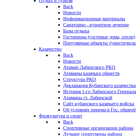
Отдых и туризм
Back
Новости
Информационные материалы
Санаторно - курортное лечение
Базы отдыха
Гостиницы (гостевые дома, отели)
Популярные объекты туристическо
Казачество
Back
Новости
Атаман Лабинского РКО
Атаманы казачьих обществ
Структура РКО
Декларация Кубанского казачества
История 1-го Лабинского Генерала
Атаманы ст. Лабинской
Cайт кубанского казачьего войска
Об условиях приема в Гос. общео
Физкультура и спорт
Back
Спортивные организации района
Лучшие спортсмены района