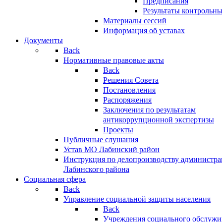
Предписания
Результаты контрольн
Материалы сессий
Информация об уставах
Документы
Back
Нормативные правовые акты
Back
Решения Совета
Постановления
Распоряжения
Заключения по результатам
антикоррупционной экспертизы
Проекты
Публичные слушания
Устав МО Лабинский район
Инструкция по делопроизводству администр
Лабинского района
Социальная сфера
Back
Управление социальной защиты населения
Back
Учреждения социального обслужи