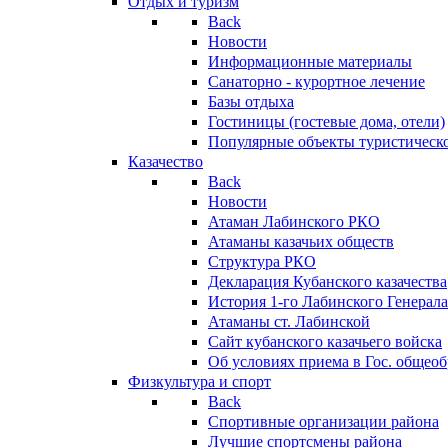
Отдых и туризм
Back
Новости
Информационные материалы
Санаторно - курортное лечение
Базы отдыха
Гостиницы (гостевые дома, отели)
Популярные объекты туристическо
Казачество
Back
Новости
Атаман Лабинского РКО
Атаманы казачьих обществ
Структура РКО
Декларация Кубанского казачества
История 1-го Лабинского Генерала
Атаманы ст. Лабинской
Cайт кубанского казачьего войска
Об условиях приема в Гос. общео
Физкультура и спорт
Back
Спортивные организации района
Лучшие спортсмены района