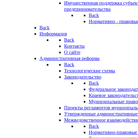
Имущественная поддержка субъект
предпринимательства
Back
Нормативно - правовы
Back
Информация
Back
Контакты
О сайте
Административная реформа
Back
Технологические схемы
Законодательство
Back
Федеральное законодат
Краевое законодательс
Муниципальные право
Проекты регламентов муниципаль
Утвержденные административные
Межведомственное взаимодейств
Back
Нормативно-правовые