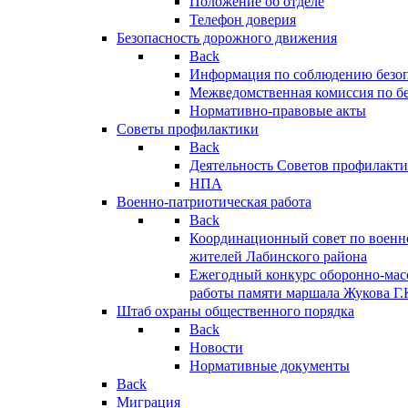
Положение об отделе
Телефон доверия
Безопасность дорожного движения
Back
Информация по соблюдению безо
Межведомственная комиссия по б
Нормативно-правовые акты
Советы профилактики
Back
Деятельность Советов профилакт
НПА
Военно-патриотическая работа
Back
Координационный совет по военн
жителей Лабинского района
Ежегодный конкурс оборонно-мас
работы памяти маршала Жукова Г.
Штаб охраны общественного порядка
Back
Новости
Нормативные документы
Back
Миграция