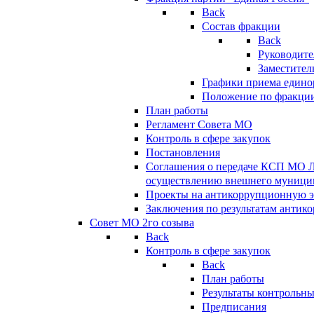
Back
Состав фракции
Back
Руководите
Заместител
Графики приема едино
Положение по фракци
План работы
Регламент Совета МО
Контроль в сфере закупок
Постановления
Соглашения о передаче КСП МО 
осуществлению внешнего муницип
Проекты на антикоррупционную э
Заключения по результатам антик
Совет МО 2го созыва
Back
Контроль в сфере закупок
Back
План работы
Результаты контрольн
Предписания