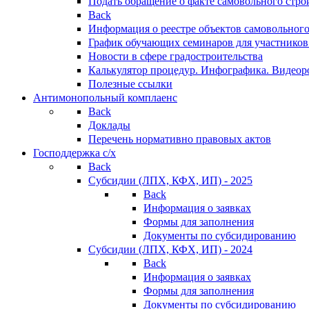
Подать обращение о факте самовольного стро
Back
Информация о реестре объектов самовольного
График обучающих семинаров для участников
Новости в сфере градостроительства
Калькулятор процедур. Инфографика. Видеор
Полезные ссылки
Антимонопольный комплаенс
Back
Доклады
Перечень нормативно правовых актов
Господдержка с/х
Back
Субсидии (ЛПХ, КФХ, ИП) - 2025
Back
Информация о заявках
Формы для заполнения
Документы по субсидированию
Субсидии (ЛПХ, КФХ, ИП) - 2024
Back
Информация о заявках
Формы для заполнения
Документы по субсидированию