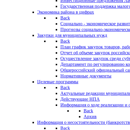
Инвестиционные предложения Ла
Государственная поддержка мало
Экономика района в цифрах
Back
Социально - экономическое разви
Прогнозы социально-экономическо
Закупки для муниципальных нужд
Back
План график закупок товаров, ра
Отчет об объеме закупок российск
Осуществление закупок среди с
Департамент по регулированию ко
Общероссийский официальный сайт
Нормативные документы
Целевые программы
Back
Актуальные редакции муниципал
Действующие НПА
Информация о ходе реализации и
Back
Архив
Информация о несостоятельности (банкротств
Back