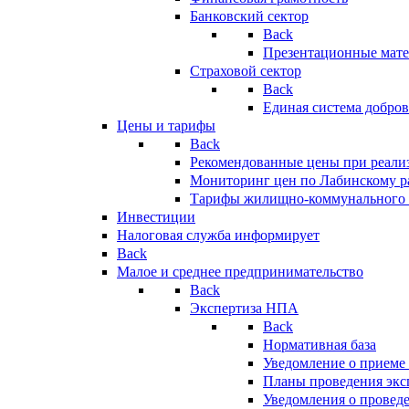
Банковский сектор
Back
Презентационные мате
Страховой сектор
Back
Единая система добро
Цены и тарифы
Back
Рекомендованные цены при реализ
Мониторинг цен по Лабинскому р
Тарифы жилищно-коммунального 
Инвестиции
Налоговая служба информирует
Back
Малое и среднее предпринимательство
Back
Экспертиза НПА
Back
Нормативная база
Уведомление о приеме
Планы проведения эк
Уведомления о провед