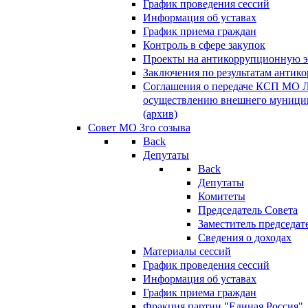
График проведения сессий
Информация об уставах
График приема граждан
Контроль в сфере закупок
Проекты на антикоррупционную э
Заключения по результатам антик
Соглашения о передаче КСП МО 
осуществлению внешнего муницип
(архив)
Совет МО 3го созыва
Back
Депутаты
Back
Депутаты
Комитеты
Председатель Совета
Заместитель председат
Сведения о доходах
Материалы сессий
График проведения сессий
Информация об уставах
График приема граждан
Фракция партии "Единая Россия"