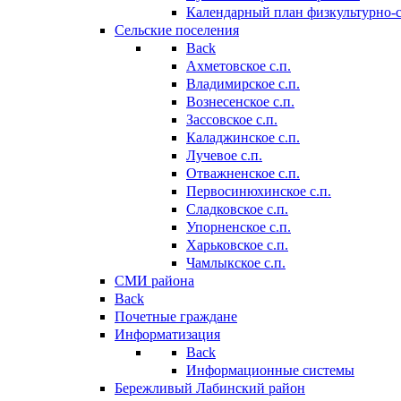
Календарный план физкультурно-
Сельские поселения
Back
Ахметовское с.п.
Владимирское с.п.
Вознесенское с.п.
Зассовское с.п.
Каладжинское с.п.
Лучевое с.п.
Отважненское с.п.
Первосинюхинское с.п.
Сладковское с.п.
Упорненское с.п.
Харьковское с.п.
Чамлыкское с.п.
СМИ района
Back
Почетные граждане
Информатизация
Back
Информационные системы
Бережливый Лабинский район