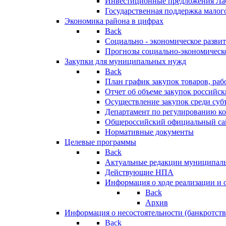
Инвестиционные предложения Ла
Государственная поддержка мало
Экономика района в цифрах
Back
Социально - экономическое разви
Прогнозы социально-экономическо
Закупки для муниципальных нужд
Back
План график закупок товаров, ра
Отчет об объеме закупок российск
Осуществление закупок среди с
Департамент по регулированию ко
Общероссийский официальный сайт
Нормативные документы
Целевые программы
Back
Актуальные редакции муниципал
Действующие НПА
Информация о ходе реализации и
Back
Архив
Информация о несостоятельности (банкротств
Back