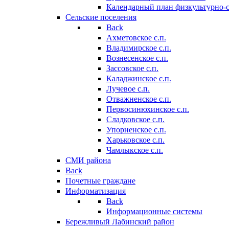
Календарный план физкультурно-
Сельские поселения
Back
Ахметовское с.п.
Владимирское с.п.
Вознесенское с.п.
Зассовское с.п.
Каладжинское с.п.
Лучевое с.п.
Отважненское с.п.
Первосинюхинское с.п.
Сладковское с.п.
Упорненское с.п.
Харьковское с.п.
Чамлыкское с.п.
СМИ района
Back
Почетные граждане
Информатизация
Back
Информационные системы
Бережливый Лабинский район