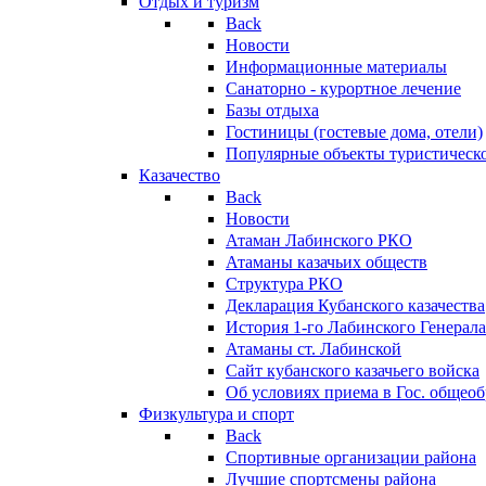
Отдых и туризм
Back
Новости
Информационные материалы
Санаторно - курортное лечение
Базы отдыха
Гостиницы (гостевые дома, отели)
Популярные объекты туристическо
Казачество
Back
Новости
Атаман Лабинского РКО
Атаманы казачьих обществ
Структура РКО
Декларация Кубанского казачества
История 1-го Лабинского Генерала
Атаманы ст. Лабинской
Cайт кубанского казачьего войска
Об условиях приема в Гос. общео
Физкультура и спорт
Back
Спортивные организации района
Лучшие спортсмены района