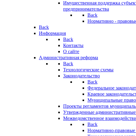
Имущественная поддержка субъект
предпринимательства
Back
Нормативно - правовы
Back
Информация
Back
Контакты
О сайте
Административная реформа
Back
Технологические схемы
Законодательство
Back
Федеральное законодат
Краевое законодательс
Муниципальные право
Проекты регламентов муниципаль
Утвержденные административные
Межведомственное взаимодейств
Back
Нормативно-правовые