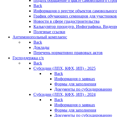
Подать обращение о факте самовольного стро
Back
Информация о реестре объектов самовольного
График обучающих семинаров для участников
Новости в сфере градостроительства
Калькулятор процедур. Инфографика. Видеор
Полезные ссылки
Антимонопольный комплаенс
Back
Доклады
Перечень нормативно правовых актов
Господдержка с/х
Back
Субсидии (ЛПХ, КФХ, ИП) - 2025
Back
Информация о заявках
Формы для заполнения
Документы по субсидированию
Субсидии (ЛПХ, КФХ, ИП) - 2024
Back
Информация о заявках
Формы для заполнения
Документы по субсидированию