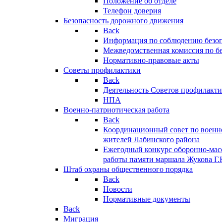
Положение об отделе
Телефон доверия
Безопасность дорожного движения
Back
Информация по соблюдению безо
Межведомственная комиссия по б
Нормативно-правовые акты
Советы профилактики
Back
Деятельность Советов профилакт
НПА
Военно-патриотическая работа
Back
Координационный совет по военн
жителей Лабинского района
Ежегодный конкурс оборонно-мас
работы памяти маршала Жукова Г.
Штаб охраны общественного порядка
Back
Новости
Нормативные документы
Back
Миграция