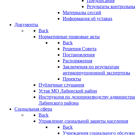
Предписания
Результаты контрольн
Материалы сессий
Информация об уставах
Документы
Back
Нормативные правовые акты
Back
Решения Совета
Постановления
Распоряжения
Заключения по результатам
антикоррупционной экспертизы
Проекты
Публичные слушания
Устав МО Лабинский район
Инструкция по делопроизводству администр
Лабинского района
Социальная сфера
Back
Управление социальной защиты населения
Back
Учреждения социального обслужи