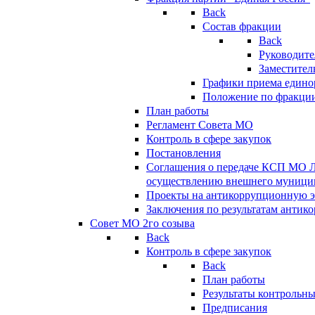
Back
Состав фракции
Back
Руководите
Заместител
Графики приема едино
Положение по фракци
План работы
Регламент Совета МО
Контроль в сфере закупок
Постановления
Соглашения о передаче КСП МО 
осуществлению внешнего муницип
Проекты на антикоррупционную э
Заключения по результатам антик
Совет МО 2го созыва
Back
Контроль в сфере закупок
Back
План работы
Результаты контрольн
Предписания