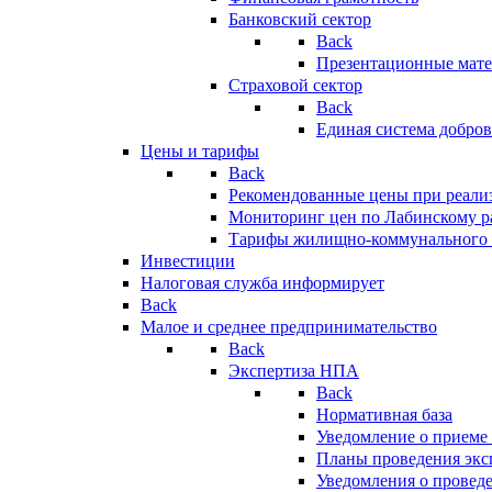
Банковский сектор
Back
Презентационные мате
Страховой сектор
Back
Единая система добро
Цены и тарифы
Back
Рекомендованные цены при реализ
Мониторинг цен по Лабинскому р
Тарифы жилищно-коммунального 
Инвестиции
Налоговая служба информирует
Back
Малое и среднее предпринимательство
Back
Экспертиза НПА
Back
Нормативная база
Уведомление о приеме
Планы проведения эк
Уведомления о провед