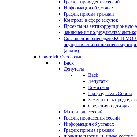
График проведения сессий
Информация об уставах
График приема граждан
Контроль в сфере закупок
Проекты на антикоррупционную э
Заключения по результатам антик
Соглашения о передаче КСП МО 
осуществлению внешнего муницип
(архив)
Совет МО 3го созыва
Back
Депутаты
Back
Депутаты
Комитеты
Председатель Совета
Заместитель председат
Сведения о доходах
Материалы сессий
График проведения сессий
Информация об уставах
График приема граждан
Фракция партии "Единая Россия"