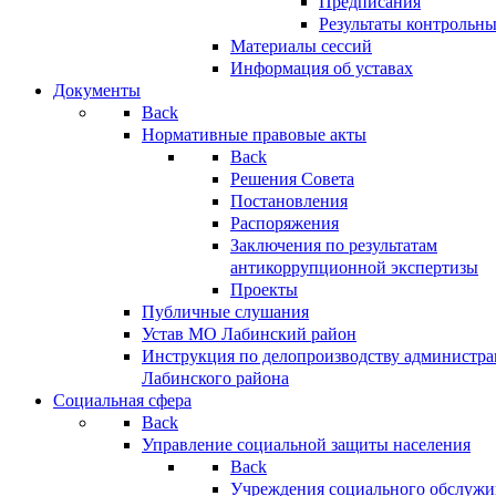
Предписания
Результаты контрольн
Материалы сессий
Информация об уставах
Документы
Back
Нормативные правовые акты
Back
Решения Совета
Постановления
Распоряжения
Заключения по результатам
антикоррупционной экспертизы
Проекты
Публичные слушания
Устав МО Лабинский район
Инструкция по делопроизводству администр
Лабинского района
Социальная сфера
Back
Управление социальной защиты населения
Back
Учреждения социального обслужи