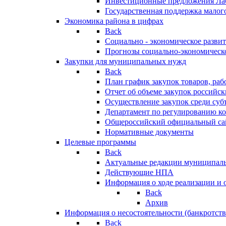
Инвестиционные предложения Ла
Государственная поддержка мало
Экономика района в цифрах
Back
Социально - экономическое разви
Прогнозы социально-экономическо
Закупки для муниципальных нужд
Back
План график закупок товаров, ра
Отчет об объеме закупок российск
Осуществление закупок среди с
Департамент по регулированию ко
Общероссийский официальный сайт
Нормативные документы
Целевые программы
Back
Актуальные редакции муниципал
Действующие НПА
Информация о ходе реализации и
Back
Архив
Информация о несостоятельности (банкротств
Back