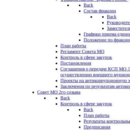
Back
Состав фракции
Back
Руководите
Заместител
Графики приема едино
Положение по фракци
План работы
Регламент Совета МО
Контроль в сфере закупок
Постановления
Соглашения о передаче КСП МО 
осуществлению внешнего муницип
Проекты на антикоррупционную э
Заключения по результатам антик
Совет МО 2го созыва
Back
Контроль в сфере закупок
Back
План работы
Результаты контрольн
Предписания