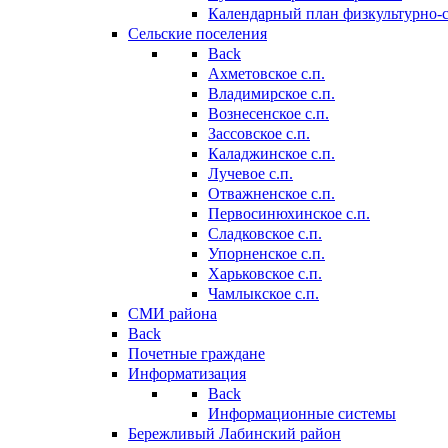
Календарный план физкультурно-
Сельские поселения
Back
Ахметовское с.п.
Владимирское с.п.
Вознесенское с.п.
Зассовское с.п.
Каладжинское с.п.
Лучевое с.п.
Отважненское с.п.
Первосинюхинское с.п.
Сладковское с.п.
Упорненское с.п.
Харьковское с.п.
Чамлыкское с.п.
СМИ района
Back
Почетные граждане
Информатизация
Back
Информационные системы
Бережливый Лабинский район