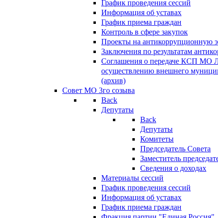
График проведения сессий
Информация об уставах
График приема граждан
Контроль в сфере закупок
Проекты на антикоррупционную э
Заключения по результатам антик
Соглашения о передаче КСП МО 
осуществлению внешнего муницип
(архив)
Совет МО 3го созыва
Back
Депутаты
Back
Депутаты
Комитеты
Председатель Совета
Заместитель председат
Сведения о доходах
Материалы сессий
График проведения сессий
Информация об уставах
График приема граждан
Фракция партии "Единая Россия"