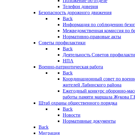
Положение об отделе
Телефон доверия
Безопасность дорожного движения
Back
Информация по соблюдению безо
Межведомственная комиссия по б
Нормативно-правовые акты
Советы профилактики
Back
Деятельность Советов профилакт
НПА
Военно-патриотическая работа
Back
Координационный совет по военн
жителей Лабинского района
Ежегодный конкурс оборонно-мас
работы памяти маршала Жукова Г.
Штаб охраны общественного порядка
Back
Новости
Нормативные документы
Back
Миграция