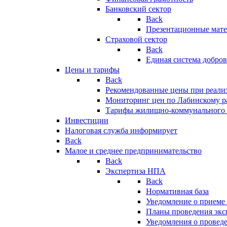
Банковский сектор
Back
Презентационные мате
Страховой сектор
Back
Единая система добро
Цены и тарифы
Back
Рекомендованные цены при реализ
Мониторинг цен по Лабинскому р
Тарифы жилищно-коммунального 
Инвестиции
Налоговая служба информирует
Back
Малое и среднее предпринимательство
Back
Экспертиза НПА
Back
Нормативная база
Уведомление о приеме
Планы проведения эк
Уведомления о провед