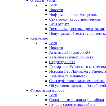
Отдых и туризм
Back
Новости
Информационные материалы
Санаторно - курортное лечение
Базы отдыха
Гостиницы (гостевые дома, отели)
Популярные объекты туристическо
Казачество
Back
Новости
Атаман Лабинского РКО
Атаманы казачьих обществ
Структура РКО
Декларация Кубанского казачества
История 1-го Лабинского Генерала
Атаманы ст. Лабинской
Cайт кубанского казачьего войска
Об условиях приема в Гос. общео
Физкультура и спорт
Back
Спортивные организации района
Лучшие спортсмены района