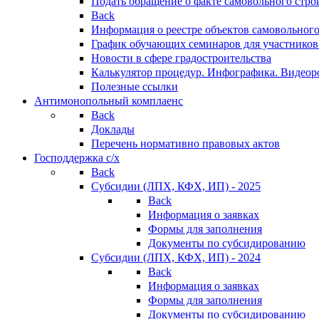
Подать обращение о факте самовольного стро
Back
Информация о реестре объектов самовольного
График обучающих семинаров для участников
Новости в сфере градостроительства
Калькулятор процедур. Инфографика. Видеор
Полезные ссылки
Антимонопольный комплаенс
Back
Доклады
Перечень нормативно правовых актов
Господдержка с/х
Back
Субсидии (ЛПХ, КФХ, ИП) - 2025
Back
Информация о заявках
Формы для заполнения
Документы по субсидированию
Субсидии (ЛПХ, КФХ, ИП) - 2024
Back
Информация о заявках
Формы для заполнения
Документы по субсидированию