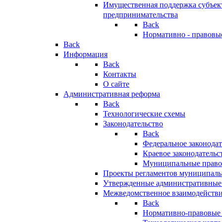
Имущественная поддержка субъект
предпринимательства
Back
Нормативно - правовы
Back
Информация
Back
Контакты
О сайте
Административная реформа
Back
Технологические схемы
Законодательство
Back
Федеральное законодат
Краевое законодательс
Муниципальные право
Проекты регламентов муниципаль
Утвержденные административные
Межведомственное взаимодейств
Back
Нормативно-правовые