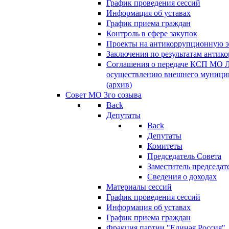
График проведения сессий
Информация об уставах
График приема граждан
Контроль в сфере закупок
Проекты на антикоррупционную э
Заключения по результатам антик
Соглашения о передаче КСП МО 
осуществлению внешнего муницип
(архив)
Совет МО 3го созыва
Back
Депутаты
Back
Депутаты
Комитеты
Председатель Совета
Заместитель председат
Сведения о доходах
Материалы сессий
График проведения сессий
Информация об уставах
График приема граждан
Фракция партии "Единая Россия"