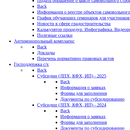
Подать обращение о факте самовольного стро
Back
Информация о реестре объектов самовольного
График обучающих семинаров для участников
Новости в сфере градостроительства
Калькулятор процедур. Инфографика. Видеор
Полезные ссылки
Антимонопольный комплаенс
Back
Доклады
Перечень нормативно правовых актов
Господдержка с/х
Back
Субсидии (ЛПХ, КФХ, ИП) - 2025
Back
Информация о заявках
Формы для заполнения
Документы по субсидированию
Субсидии (ЛПХ, КФХ, ИП) - 2024
Back
Информация о заявках
Формы для заполнения
Документы по субсидированию