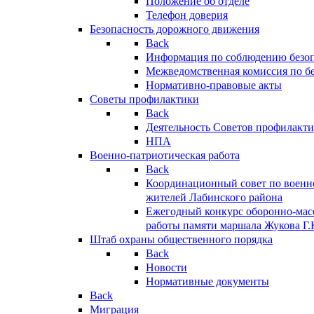
Положение об отделе
Телефон доверия
Безопасность дорожного движения
Back
Информация по соблюдению безо
Межведомственная комиссия по б
Нормативно-правовые акты
Советы профилактики
Back
Деятельность Советов профилакт
НПА
Военно-патриотическая работа
Back
Координационный совет по военн
жителей Лабинского района
Ежегодный конкурс оборонно-мас
работы памяти маршала Жукова Г.
Штаб охраны общественного порядка
Back
Новости
Нормативные документы
Back
Миграция