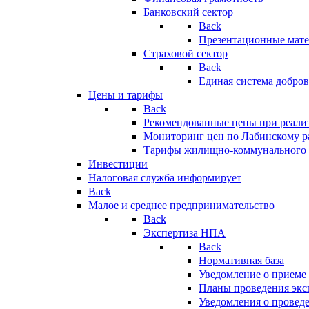
Банковский сектор
Back
Презентационные мате
Страховой сектор
Back
Единая система добро
Цены и тарифы
Back
Рекомендованные цены при реализ
Мониторинг цен по Лабинскому р
Тарифы жилищно-коммунального 
Инвестиции
Налоговая служба информирует
Back
Малое и среднее предпринимательство
Back
Экспертиза НПА
Back
Нормативная база
Уведомление о приеме
Планы проведения эк
Уведомления о провед