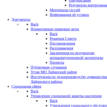
Предписания
Результаты контрольн
Материалы сессий
Информация об уставах
Документы
Back
Нормативные правовые акты
Back
Решения Совета
Постановления
Распоряжения
Заключения по результатам
антикоррупционной экспертизы
Проекты
Публичные слушания
Устав МО Лабинский район
Инструкция по делопроизводству администр
Лабинского района
Социальная сфера
Back
Управление социальной защиты населения
Back
Учреждения социального обслужи