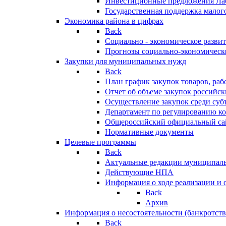
Инвестиционные предложения Ла
Государственная поддержка мало
Экономика района в цифрах
Back
Социально - экономическое разви
Прогнозы социально-экономическо
Закупки для муниципальных нужд
Back
План график закупок товаров, ра
Отчет об объеме закупок российск
Осуществление закупок среди с
Департамент по регулированию ко
Общероссийский официальный сайт
Нормативные документы
Целевые программы
Back
Актуальные редакции муниципал
Действующие НПА
Информация о ходе реализации и
Back
Архив
Информация о несостоятельности (банкротств
Back