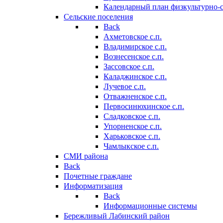
Календарный план физкультурно-
Сельские поселения
Back
Ахметовское с.п.
Владимирское с.п.
Вознесенское с.п.
Зассовское с.п.
Каладжинское с.п.
Лучевое с.п.
Отважненское с.п.
Первосинюхинское с.п.
Сладковское с.п.
Упорненское с.п.
Харьковское с.п.
Чамлыкское с.п.
СМИ района
Back
Почетные граждане
Информатизация
Back
Информационные системы
Бережливый Лабинский район