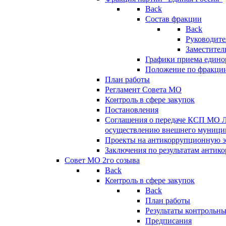
Back
Состав фракции
Back
Руководите
Заместител
Графики приема едино
Положение по фракци
План работы
Регламент Совета МО
Контроль в сфере закупок
Постановления
Соглашения о передаче КСП МО 
осуществлению внешнего муницип
Проекты на антикоррупционную э
Заключения по результатам антик
Совет МО 2го созыва
Back
Контроль в сфере закупок
Back
План работы
Результаты контрольн
Предписания