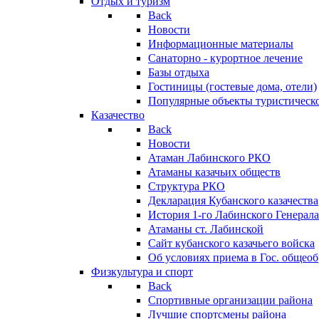
Отдых и туризм
Back
Новости
Информационные материалы
Санаторно - курортное лечение
Базы отдыха
Гостиницы (гостевые дома, отели)
Популярные объекты туристическо
Казачество
Back
Новости
Атаман Лабинского РКО
Атаманы казачьих обществ
Структура РКО
Декларация Кубанского казачества
История 1-го Лабинского Генерала
Атаманы ст. Лабинской
Cайт кубанского казачьего войска
Об условиях приема в Гос. общео
Физкультура и спорт
Back
Спортивные организации района
Лучшие спортсмены района