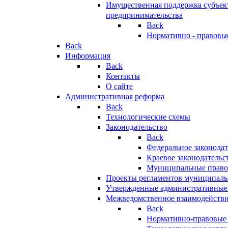
Имущественная поддержка субъект
предпринимательства
Back
Нормативно - правовы
Back
Информация
Back
Контакты
О сайте
Административная реформа
Back
Технологические схемы
Законодательство
Back
Федеральное законодат
Краевое законодательс
Муниципальные право
Проекты регламентов муниципаль
Утвержденные административные
Межведомственное взаимодейств
Back
Нормативно-правовые