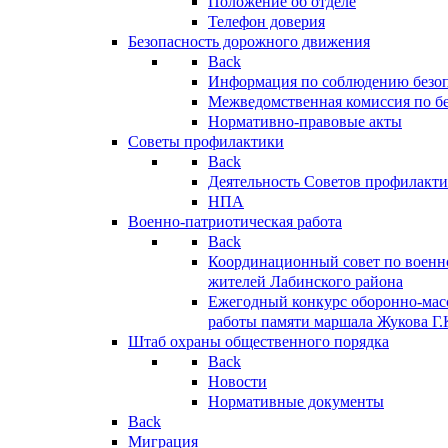
Положение об отделе
Телефон доверия
Безопасность дорожного движения
Back
Информация по соблюдению безо
Межведомственная комиссия по б
Нормативно-правовые акты
Советы профилактики
Back
Деятельность Советов профилакт
НПА
Военно-патриотическая работа
Back
Координационный совет по военн
жителей Лабинского района
Ежегодный конкурс оборонно-мас
работы памяти маршала Жукова Г.
Штаб охраны общественного порядка
Back
Новости
Нормативные документы
Back
Миграция