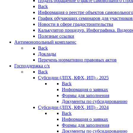
Подать обращение о факте самовольного стро
Back
Информация о реестре объектов самовольного
График обучающих семинаров для участников
Новости в сфере градостроительства
Калькулятор процедур. Инфографика. Видеор
Полезные ссылки
Антимонопольный комплаенс
Back
Доклады
Перечень нормативно правовых актов
Господдержка с/х
Back
Субсидии (ЛПХ, КФХ, ИП) - 2025
Back
Информация о заявках
Формы для заполнения
Документы по субсидированию
Субсидии (ЛПХ, КФХ, ИП) - 2024
Back
Информация о заявках
Формы для заполнения
Документы по субсидированию