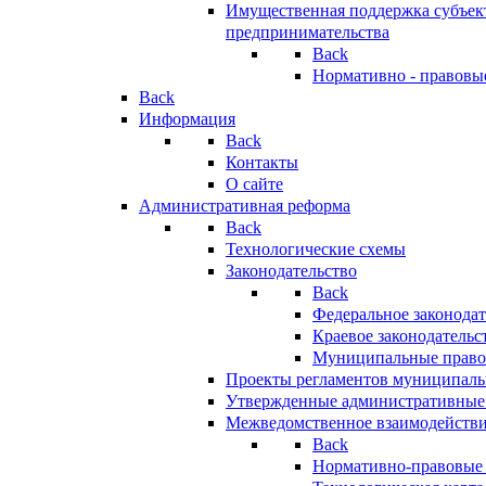
Имущественная поддержка субъект
предпринимательства
Back
Нормативно - правовы
Back
Информация
Back
Контакты
О сайте
Административная реформа
Back
Технологические схемы
Законодательство
Back
Федеральное законодат
Краевое законодательс
Муниципальные право
Проекты регламентов муниципаль
Утвержденные административные
Межведомственное взаимодейств
Back
Нормативно-правовые