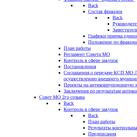
Back
Состав фракции
Back
Руководите
Заместител
Графики приема едино
Положение по фракци
План работы
Регламент Совета МО
Контроль в сфере закупок
Постановления
Соглашения о передаче КСП МО 
осуществлению внешнего муницип
Проекты на антикоррупционную э
Заключения по результатам антик
Совет МО 2го созыва
Back
Контроль в сфере закупок
Back
План работы
Результаты контрольн
Предписания