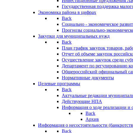
Инвестиционные предложения Ла
Государственная поддержка мало
Экономика района в цифрах
Back
Социально - экономическое разви
Прогнозы социально-экономическо
Закупки для муниципальных нужд
Back
План график закупок товаров, ра
Отчет об объеме закупок российск
Осуществление закупок среди с
Департамент по регулированию ко
Общероссийский официальный сайт
Нормативные документы
Целевые программы
Back
Актуальные редакции муниципал
Действующие НПА
Информация о ходе реализации и
Back
Архив
Информация о несостоятельности (банкротств
Back