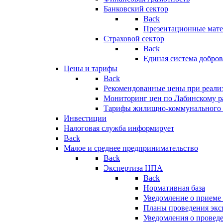
Банковский сектор
Back
Презентационные мате
Страховой сектор
Back
Единая система добро
Цены и тарифы
Back
Рекомендованные цены при реализ
Мониторинг цен по Лабинскому р
Тарифы жилищно-коммунального 
Инвестиции
Налоговая служба информирует
Back
Малое и среднее предпринимательство
Back
Экспертиза НПА
Back
Нормативная база
Уведомление о приеме
Планы проведения эк
Уведомления о провед