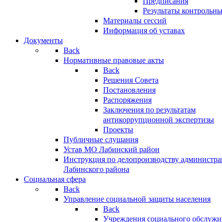
Предписания
Результаты контрольн
Материалы сессий
Информация об уставах
Документы
Back
Нормативные правовые акты
Back
Решения Совета
Постановления
Распоряжения
Заключения по результатам
антикоррупционной экспертизы
Проекты
Публичные слушания
Устав МО Лабинский район
Инструкция по делопроизводству администр
Лабинского района
Социальная сфера
Back
Управление социальной защиты населения
Back
Учреждения социального обслужи