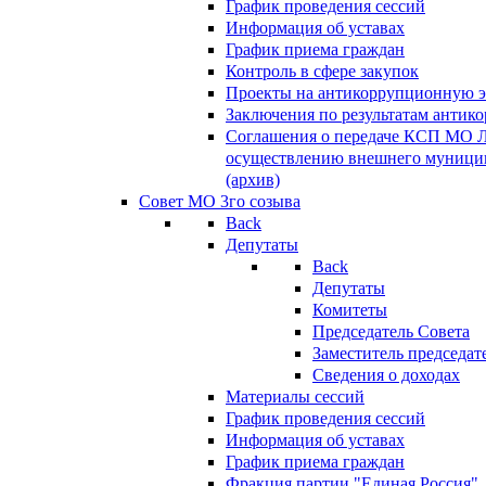
График проведения сессий
Информация об уставах
График приема граждан
Контроль в сфере закупок
Проекты на антикоррупционную э
Заключения по результатам антик
Соглашения о передаче КСП МО 
осуществлению внешнего муницип
(архив)
Совет МО 3го созыва
Back
Депутаты
Back
Депутаты
Комитеты
Председатель Совета
Заместитель председат
Сведения о доходах
Материалы сессий
График проведения сессий
Информация об уставах
График приема граждан
Фракция партии "Единая Россия"