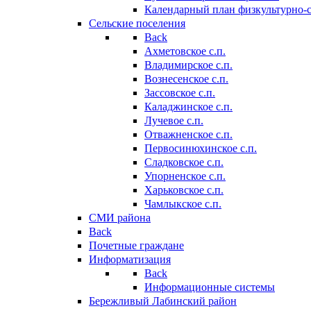
Календарный план физкультурно-
Сельские поселения
Back
Ахметовское с.п.
Владимирское с.п.
Вознесенское с.п.
Зассовское с.п.
Каладжинское с.п.
Лучевое с.п.
Отважненское с.п.
Первосинюхинское с.п.
Сладковское с.п.
Упорненское с.п.
Харьковское с.п.
Чамлыкское с.п.
СМИ района
Back
Почетные граждане
Информатизация
Back
Информационные системы
Бережливый Лабинский район