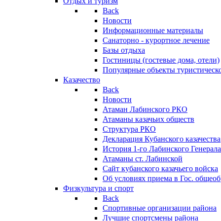
Отдых и туризм
Back
Новости
Информационные материалы
Санаторно - курортное лечение
Базы отдыха
Гостиницы (гостевые дома, отели)
Популярные объекты туристическо
Казачество
Back
Новости
Атаман Лабинского РКО
Атаманы казачьих обществ
Структура РКО
Декларация Кубанского казачества
История 1-го Лабинского Генерала
Атаманы ст. Лабинской
Cайт кубанского казачьего войска
Об условиях приема в Гос. общео
Физкультура и спорт
Back
Спортивные организации района
Лучшие спортсмены района