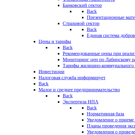
Банковский сектор
Back
Презентационные мате
Страховой сектор
Back
Единая система добро
Цены и тарифы
Back
Рекомендованные цены при реализ
Мониторинг цен по Лабинскому р
Тарифы жилищно-коммунального 
Инвестиции
Налоговая служба информирует
Back
Малое и среднее предпринимательство
Back
Экспертиза НПА
Back
Нормативная база
Уведомление о приеме
Планы проведения эк
Уведомления о провед