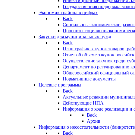
Инвестиционные предложения Ла
Государственная поддержка мало
Экономика района в цифрах
Back
Социально - экономическое разви
Прогнозы социально-экономическо
Закупки для муниципальных нужд
Back
План график закупок товаров, ра
Отчет об объеме закупок российск
Осуществление закупок среди с
Департамент по регулированию ко
Общероссийский официальный сайт
Нормативные документы
Целевые программы
Back
Актуальные редакции муниципал
Действующие НПА
Информация о ходе реализации и
Back
Архив
Информация о несостоятельности (банкротств
Back