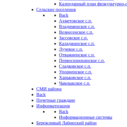
Календарный план физкультурно-
Сельские поселения
Back
Ахметовское с.п.
Владимирское с.п.
Вознесенское с.п.
Зассовское с.п.
Каладжинское с.п.
Лучевое с.п.
Отважненское с.п.
Первосинюхинское с.п.
Сладковское с.п.
Упорненское с.п.
Харьковское с.п.
Чамлыкское с.п.
СМИ района
Back
Почетные граждане
Информатизация
Back
Информационные системы
Бережливый Лабинский район