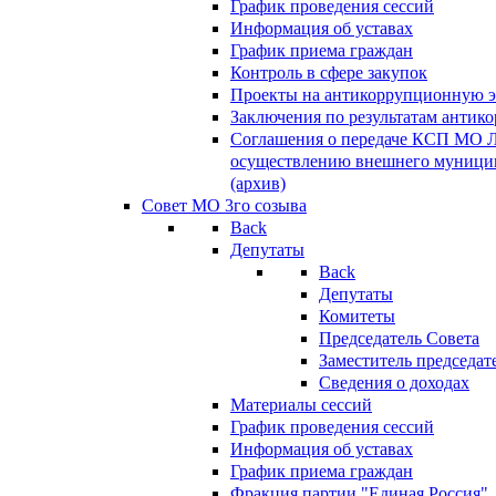
График проведения сессий
Информация об уставах
График приема граждан
Контроль в сфере закупок
Проекты на антикоррупционную э
Заключения по результатам антик
Соглашения о передаче КСП МО 
осуществлению внешнего муницип
(архив)
Совет МО 3го созыва
Back
Депутаты
Back
Депутаты
Комитеты
Председатель Совета
Заместитель председат
Сведения о доходах
Материалы сессий
График проведения сессий
Информация об уставах
График приема граждан
Фракция партии "Единая Россия"