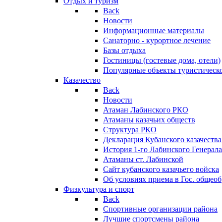
Отдых и туризм
Back
Новости
Информационные материалы
Санаторно - курортное лечение
Базы отдыха
Гостиницы (гостевые дома, отели)
Популярные объекты туристическо
Казачество
Back
Новости
Атаман Лабинского РКО
Атаманы казачьих обществ
Структура РКО
Декларация Кубанского казачества
История 1-го Лабинского Генерала
Атаманы ст. Лабинской
Cайт кубанского казачьего войска
Об условиях приема в Гос. общео
Физкультура и спорт
Back
Спортивные организации района
Лучшие спортсмены района