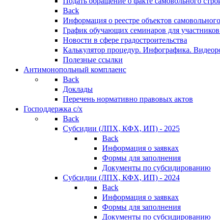
Подать обращение о факте самовольного стро
Back
Информация о реестре объектов самовольного
График обучающих семинаров для участников
Новости в сфере градостроительства
Калькулятор процедур. Инфографика. Видеор
Полезные ссылки
Антимонопольный комплаенс
Back
Доклады
Перечень нормативно правовых актов
Господдержка с/х
Back
Субсидии (ЛПХ, КФХ, ИП) - 2025
Back
Информация о заявках
Формы для заполнения
Документы по субсидированию
Субсидии (ЛПХ, КФХ, ИП) - 2024
Back
Информация о заявках
Формы для заполнения
Документы по субсидированию