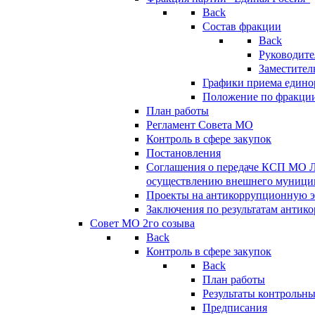
Back
Состав фракции
Back
Руководите
Заместител
Графики приема едино
Положение по фракци
План работы
Регламент Совета МО
Контроль в сфере закупок
Постановления
Соглашения о передаче КСП МО 
осуществлению внешнего муницип
Проекты на антикоррупционную э
Заключения по результатам антик
Совет МО 2го созыва
Back
Контроль в сфере закупок
Back
План работы
Результаты контрольн
Предписания