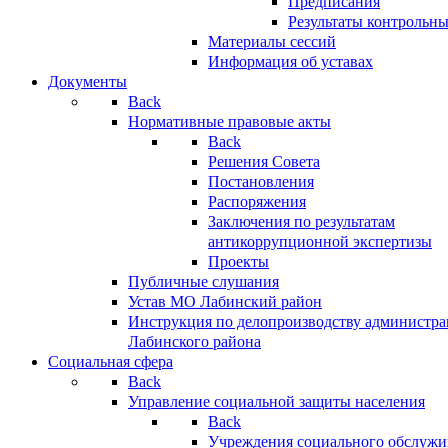
Предписания
Результаты контрольн
Материалы сессий
Информация об уставах
Документы
Back
Нормативные правовые акты
Back
Решения Совета
Постановления
Распоряжения
Заключения по результатам
антикоррупционной экспертизы
Проекты
Публичные слушания
Устав МО Лабинский район
Инструкция по делопроизводству администр
Лабинского района
Социальная сфера
Back
Управление социальной защиты населения
Back
Учреждения социального обслужи