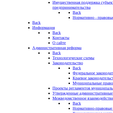
Имущественная поддержка субъект
предпринимательства
Back
Нормативно - правовы
Back
Информация
Back
Контакты
О сайте
Административная реформа
Back
Технологические схемы
Законодательство
Back
Федеральное законодат
Краевое законодательс
Муниципальные право
Проекты регламентов муниципаль
Утвержденные административные
Межведомственное взаимодейств
Back
Нормативно-правовые