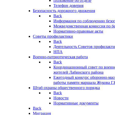
Положение об отделе
Телефон доверия
Безопасность дорожного движения
Back
Информация по соблюдению безо
Межведомственная комиссия по б
Нормативно-правовые акты
Советы профилактики
Back
Деятельность Советов профилакт
НПА
Военно-патриотическая работа
Back
Координационный совет по военн
жителей Лабинского района
Ежегодный конкурс оборонно-мас
работы памяти маршала Жукова Г.
Штаб охраны общественного порядка
Back
Новости
Нормативные документы
Back
Миграция