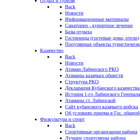
Отдых и туризм
Back
Новости
Информационные материалы
Санаторно - курортное лечение
Базы отдыха
Гостиницы (гостевые дома, отели)
Популярные объекты туристическо
Казачество
Back
Новости
Атаман Лабинского РКО
Атаманы казачьих обществ
Структура РКО
Декларация Кубанского казачества
История 1-го Лабинского Генерала
Атаманы ст. Лабинской
Cайт кубанского казачьего войска
Об условиях приема в Гос. общео
Физкультура и спорт
Back
Спортивные организации района
Лучшие спортсмены района