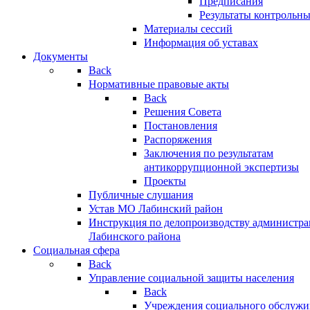
Предписания
Результаты контрольн
Материалы сессий
Информация об уставах
Документы
Back
Нормативные правовые акты
Back
Решения Совета
Постановления
Распоряжения
Заключения по результатам
антикоррупционной экспертизы
Проекты
Публичные слушания
Устав МО Лабинский район
Инструкция по делопроизводству администр
Лабинского района
Социальная сфера
Back
Управление социальной защиты населения
Back
Учреждения социального обслужи