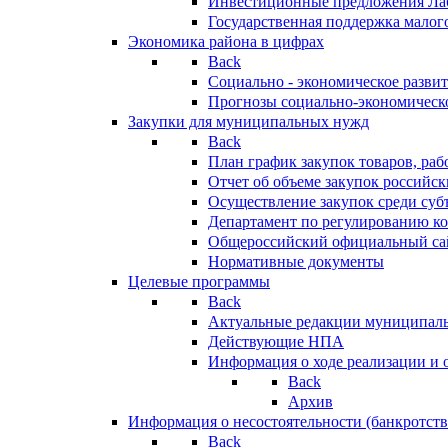
Инвестиционные предложения Ла
Государственная поддержка мало
Экономика района в цифрах
Back
Социально - экономическое разви
Прогнозы социально-экономическо
Закупки для муниципальных нужд
Back
План график закупок товаров, ра
Отчет об объеме закупок российск
Осуществление закупок среди с
Департамент по регулированию ко
Общероссийский официальный сайт
Нормативные документы
Целевые программы
Back
Актуальные редакции муниципал
Действующие НПА
Информация о ходе реализации и
Back
Архив
Информация о несостоятельности (банкротств
Back