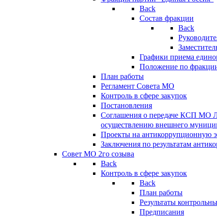
Back
Состав фракции
Back
Руководите
Заместител
Графики приема едино
Положение по фракци
План работы
Регламент Совета МО
Контроль в сфере закупок
Постановления
Соглашения о передаче КСП МО 
осуществлению внешнего муницип
Проекты на антикоррупционную э
Заключения по результатам антик
Совет МО 2го созыва
Back
Контроль в сфере закупок
Back
План работы
Результаты контрольн
Предписания