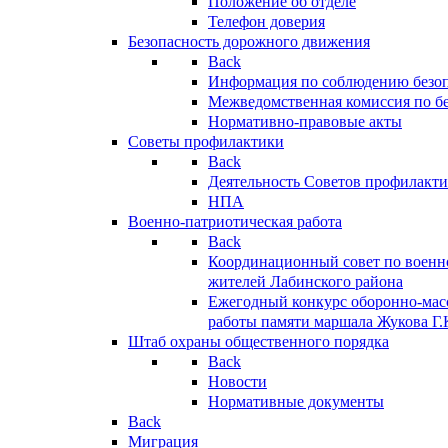
Положение об отделе
Телефон доверия
Безопасность дорожного движения
Back
Информация по соблюдению безо
Межведомственная комиссия по б
Нормативно-правовые акты
Советы профилактики
Back
Деятельность Советов профилакт
НПА
Военно-патриотическая работа
Back
Координационный совет по военн
жителей Лабинского района
Ежегодный конкурс оборонно-мас
работы памяти маршала Жукова Г.
Штаб охраны общественного порядка
Back
Новости
Нормативные документы
Back
Миграция