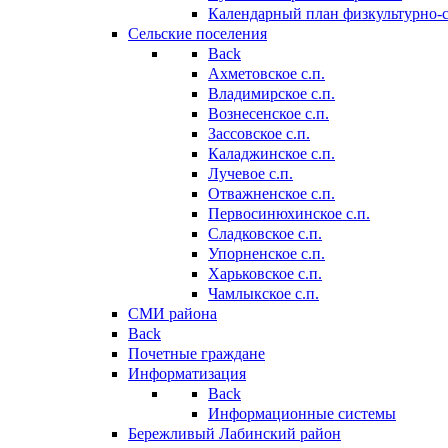
Календарный план физкультурно-
Сельские поселения
Back
Ахметовское с.п.
Владимирское с.п.
Вознесенское с.п.
Зассовское с.п.
Каладжинское с.п.
Лучевое с.п.
Отважненское с.п.
Первосинюхинское с.п.
Сладковское с.п.
Упорненское с.п.
Харьковское с.п.
Чамлыкское с.п.
СМИ района
Back
Почетные граждане
Информатизация
Back
Информационные системы
Бережливый Лабинский район