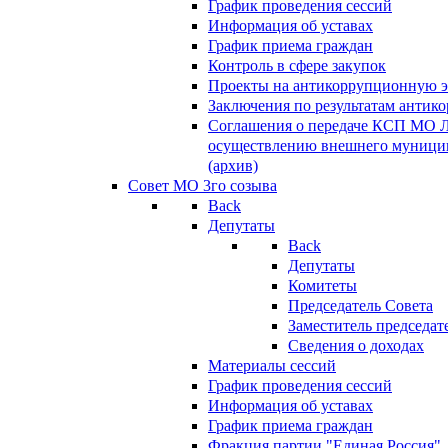
График проведения сессий
Информация об уставах
График приема граждан
Контроль в сфере закупок
Проекты на антикоррупционную э
Заключения по результатам антик
Соглашения о передаче КСП МО 
осуществлению внешнего муницип
(архив)
Совет МО 3го созыва
Back
Депутаты
Back
Депутаты
Комитеты
Председатель Совета
Заместитель председат
Сведения о доходах
Материалы сессий
График проведения сессий
Информация об уставах
График приема граждан
Фракция партии "Единая Россия"