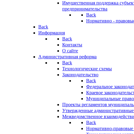
Имущественная поддержка субъект
предпринимательства
Back
Нормативно - правовы
Back
Информация
Back
Контакты
О сайте
Административная реформа
Back
Технологические схемы
Законодательство
Back
Федеральное законодат
Краевое законодательс
Муниципальные право
Проекты регламентов муниципаль
Утвержденные административные
Межведомственное взаимодейств
Back
Нормативно-правовые