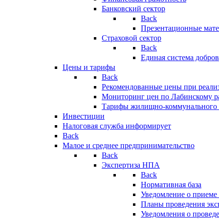
Банковский сектор
Back
Презентационные мате
Страховой сектор
Back
Единая система добро
Цены и тарифы
Back
Рекомендованные цены при реализ
Мониторинг цен по Лабинскому р
Тарифы жилищно-коммунального 
Инвестиции
Налоговая служба информирует
Back
Малое и среднее предпринимательство
Back
Экспертиза НПА
Back
Нормативная база
Уведомление о приеме
Планы проведения эк
Уведомления о провед