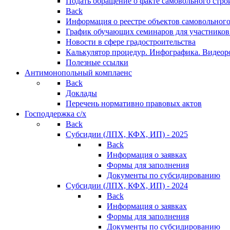
Подать обращение о факте самовольного стро
Back
Информация о реестре объектов самовольного
График обучающих семинаров для участников
Новости в сфере градостроительства
Калькулятор процедур. Инфографика. Видеор
Полезные ссылки
Антимонопольный комплаенс
Back
Доклады
Перечень нормативно правовых актов
Господдержка с/х
Back
Субсидии (ЛПХ, КФХ, ИП) - 2025
Back
Информация о заявках
Формы для заполнения
Документы по субсидированию
Субсидии (ЛПХ, КФХ, ИП) - 2024
Back
Информация о заявках
Формы для заполнения
Документы по субсидированию