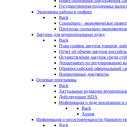
Инвестиционные предложения Ла
Государственная поддержка мало
Экономика района в цифрах
Back
Социально - экономическое разви
Прогнозы социально-экономическо
Закупки для муниципальных нужд
Back
План график закупок товаров, ра
Отчет об объеме закупок российск
Осуществление закупок среди с
Департамент по регулированию ко
Общероссийский официальный сайт
Нормативные документы
Целевые программы
Back
Актуальные редакции муниципал
Действующие НПА
Информация о ходе реализации и
Back
Архив
Информация о несостоятельности (банкротств
Back