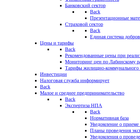
Банковский сектор
Back
Презентационные мате
Страховой сектор
Back
Единая система добро
Цены и тарифы
Back
Рекомендованные цены при реализ
Мониторинг цен по Лабинскому р
Тарифы жилищно-коммунального 
Инвестиции
Налоговая служба информирует
Back
Малое и среднее предпринимательство
Back
Экспертиза НПА
Back
Нормативная база
Уведомление о приеме
Планы проведения эк
Уведомления о провед