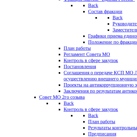
Back
Состав фракции
Back
Руководите
Заместител
Графики приема едино
Положение по фракци
План работы
Регламент Совета МО
Контроль в сфере закупок
Постановления
Соглашения о передаче КСП МО 
осуществлению внешнего муницип
Проекты на антикоррупционную э
Заключения по результатам антик
Совет МО 2го созыва
Back
Контроль в сфере закупок
Back
План работы
Результаты контрольн
Предписания