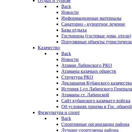
Отдых и туризм
Back
Новости
Информационные материалы
Санаторно - курортное лечение
Базы отдыха
Гостиницы (гостевые дома, отели)
Популярные объекты туристическо
Казачество
Back
Новости
Атаман Лабинского РКО
Атаманы казачьих обществ
Структура РКО
Декларация Кубанского казачества
История 1-го Лабинского Генерала
Атаманы ст. Лабинской
Cайт кубанского казачьего войска
Об условиях приема в Гос. общео
Физкультура и спорт
Back
Спортивные организации района
Лучшие спортсмены района