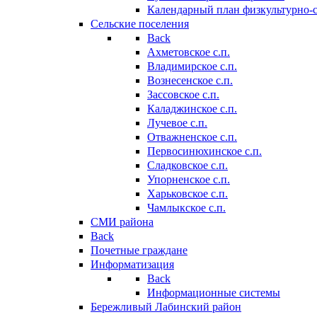
Календарный план физкультурно-
Сельские поселения
Back
Ахметовское с.п.
Владимирское с.п.
Вознесенское с.п.
Зассовское с.п.
Каладжинское с.п.
Лучевое с.п.
Отважненское с.п.
Первосинюхинское с.п.
Сладковское с.п.
Упорненское с.п.
Харьковское с.п.
Чамлыкское с.п.
СМИ района
Back
Почетные граждане
Информатизация
Back
Информационные системы
Бережливый Лабинский район