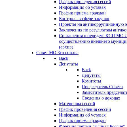
График проведения сессий
Информация об уставах
График приема граждан
Контроль в сфере закупок
Проекты на антикоррупционную э
Заключения по результатам антик
Соглашения о передаче КСП МО 
осуществлению внешнего муницип
(архив)
Совет МО 3го созыва
Back
Депутаты
Back
Депутаты
Комитеты
Председатель Совета
Заместитель председат
Сведения о доходах
Материалы сессий
График проведения сессий
Информация об уставах
График приема граждан
Фракция партии "Единая Россия"