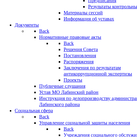
Предписания
Результаты контрольн
Материалы сессий
Информация об уставах
Документы
Back
Нормативные правовые акты
Back
Решения Совета
Постановления
Распоряжения
Заключения по результатам
антикоррупционной экспертизы
Проекты
Публичные слушания
Устав МО Лабинский район
Инструкция по делопроизводству администр
Лабинского района
Социальная сфера
Back
Управление социальной защиты населения
Back
Учреждения социального обслужи