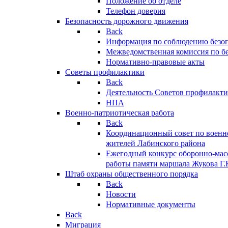
Положение об отделе
Телефон доверия
Безопасность дорожного движения
Back
Информация по соблюдению безо
Межведомственная комиссия по б
Нормативно-правовые акты
Советы профилактики
Back
Деятельность Советов профилакт
НПА
Военно-патриотическая работа
Back
Координационный совет по военн
жителей Лабинского района
Ежегодный конкурс оборонно-мас
работы памяти маршала Жукова Г.
Штаб охраны общественного порядка
Back
Новости
Нормативные документы
Back
Миграция