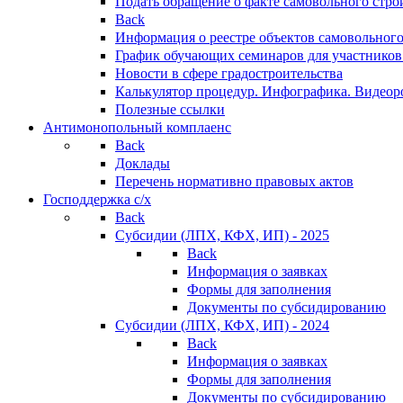
Подать обращение о факте самовольного стро
Back
Информация о реестре объектов самовольного
График обучающих семинаров для участников
Новости в сфере градостроительства
Калькулятор процедур. Инфографика. Видеор
Полезные ссылки
Антимонопольный комплаенс
Back
Доклады
Перечень нормативно правовых актов
Господдержка с/х
Back
Субсидии (ЛПХ, КФХ, ИП) - 2025
Back
Информация о заявках
Формы для заполнения
Документы по субсидированию
Субсидии (ЛПХ, КФХ, ИП) - 2024
Back
Информация о заявках
Формы для заполнения
Документы по субсидированию