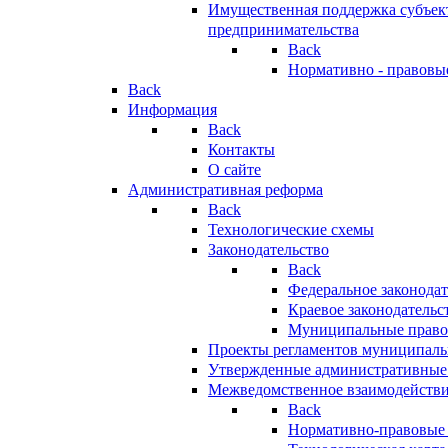
Имущественная поддержка субъект
предпринимательства
Back
Нормативно - правовы
Back
Информация
Back
Контакты
О сайте
Административная реформа
Back
Технологические схемы
Законодательство
Back
Федеральное законодат
Краевое законодательс
Муниципальные право
Проекты регламентов муниципаль
Утвержденные административные
Межведомственное взаимодейств
Back
Нормативно-правовые