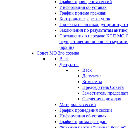
График проведения сессий
Информация об уставах
График приема граждан
Контроль в сфере закупок
Проекты на антикоррупционную э
Заключения по результатам антик
Соглашения о передаче КСП МО 
осуществлению внешнего муницип
(архив)
Совет МО 3го созыва
Back
Депутаты
Back
Депутаты
Комитеты
Председатель Совета
Заместитель председат
Сведения о доходах
Материалы сессий
График проведения сессий
Информация об уставах
График приема граждан
Фракция партии "Единая Россия"