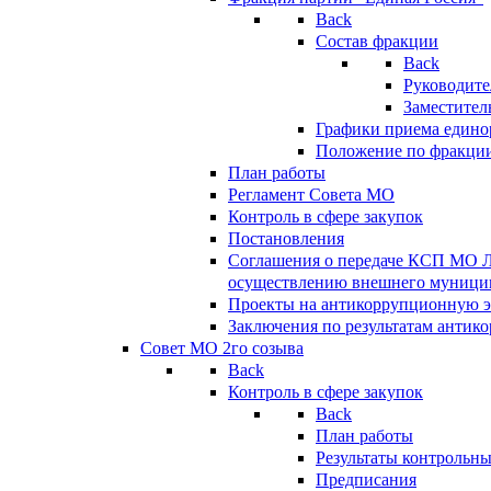
Back
Состав фракции
Back
Руководите
Заместител
Графики приема едино
Положение по фракци
План работы
Регламент Совета МО
Контроль в сфере закупок
Постановления
Соглашения о передаче КСП МО 
осуществлению внешнего муницип
Проекты на антикоррупционную э
Заключения по результатам антик
Совет МО 2го созыва
Back
Контроль в сфере закупок
Back
План работы
Результаты контрольн
Предписания