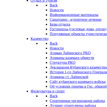
Отдых и туризм
Back
Новости
Информационные материалы
Санаторно - курортное лечение
Базы отдыха
Гостиницы (гостевые дома, отели)
Популярные объекты туристическо
Казачество
Back
Новости
Атаман Лабинского РКО
Атаманы казачьих обществ
Структура РКО
Декларация Кубанского казачества
История 1-го Лабинского Генерала
Атаманы ст. Лабинской
Cайт кубанского казачьего войска
Об условиях приема в Гос. общео
Физкультура и спорт
Back
Спортивные организации района
Лучшие спортсмены района