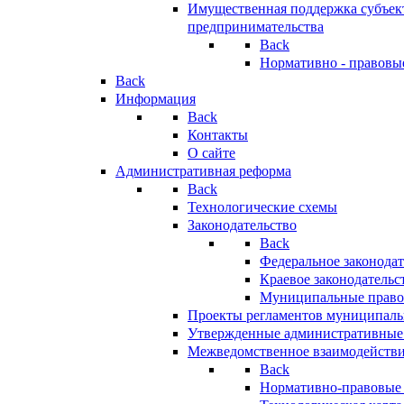
Имущественная поддержка субъект
предпринимательства
Back
Нормативно - правовы
Back
Информация
Back
Контакты
О сайте
Административная реформа
Back
Технологические схемы
Законодательство
Back
Федеральное законодат
Краевое законодательс
Муниципальные право
Проекты регламентов муниципаль
Утвержденные административные
Межведомственное взаимодейств
Back
Нормативно-правовые