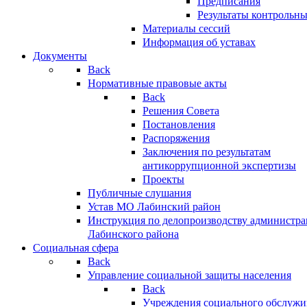
Предписания
Результаты контрольн
Материалы сессий
Информация об уставах
Документы
Back
Нормативные правовые акты
Back
Решения Совета
Постановления
Распоряжения
Заключения по результатам
антикоррупционной экспертизы
Проекты
Публичные слушания
Устав МО Лабинский район
Инструкция по делопроизводству администр
Лабинского района
Социальная сфера
Back
Управление социальной защиты населения
Back
Учреждения социального обслужи