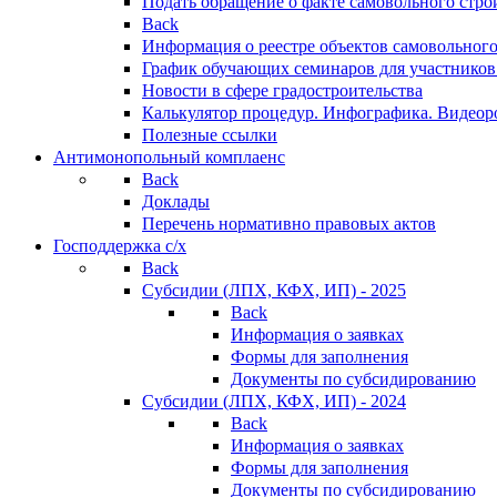
Подать обращение о факте самовольного стро
Back
Информация о реестре объектов самовольного
График обучающих семинаров для участников
Новости в сфере градостроительства
Калькулятор процедур. Инфографика. Видеор
Полезные ссылки
Антимонопольный комплаенс
Back
Доклады
Перечень нормативно правовых актов
Господдержка с/х
Back
Субсидии (ЛПХ, КФХ, ИП) - 2025
Back
Информация о заявках
Формы для заполнения
Документы по субсидированию
Субсидии (ЛПХ, КФХ, ИП) - 2024
Back
Информация о заявках
Формы для заполнения
Документы по субсидированию