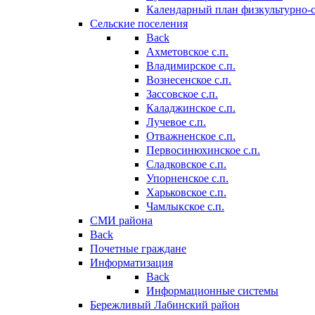
Календарный план физкультурно-
Сельские поселения
Back
Ахметовское с.п.
Владимирское с.п.
Вознесенское с.п.
Зассовское с.п.
Каладжинское с.п.
Лучевое с.п.
Отважненское с.п.
Первосинюхинское с.п.
Сладковское с.п.
Упорненское с.п.
Харьковское с.п.
Чамлыкское с.п.
СМИ района
Back
Почетные граждане
Информатизация
Back
Информационные системы
Бережливый Лабинский район