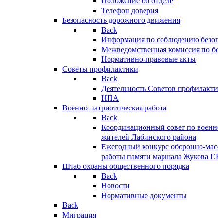
Положение об отделе
Телефон доверия
Безопасность дорожного движения
Back
Информация по соблюдению безо
Межведомственная комиссия по б
Нормативно-правовые акты
Советы профилактики
Back
Деятельность Советов профилакт
НПА
Военно-патриотическая работа
Back
Координационный совет по военн
жителей Лабинского района
Ежегодный конкурс оборонно-мас
работы памяти маршала Жукова Г.
Штаб охраны общественного порядка
Back
Новости
Нормативные документы
Back
Миграция