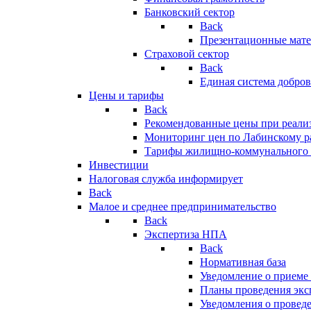
Банковский сектор
Back
Презентационные мате
Страховой сектор
Back
Единая система добро
Цены и тарифы
Back
Рекомендованные цены при реализ
Мониторинг цен по Лабинскому р
Тарифы жилищно-коммунального 
Инвестиции
Налоговая служба информирует
Back
Малое и среднее предпринимательство
Back
Экспертиза НПА
Back
Нормативная база
Уведомление о приеме
Планы проведения эк
Уведомления о провед