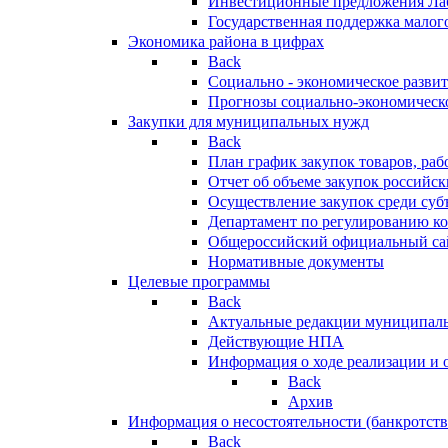
Инвестиционные предложения Ла
Государственная поддержка мало
Экономика района в цифрах
Back
Социально - экономическое разви
Прогнозы социально-экономическо
Закупки для муниципальных нужд
Back
План график закупок товаров, ра
Отчет об объеме закупок российск
Осуществление закупок среди с
Департамент по регулированию ко
Общероссийский официальный сайт
Нормативные документы
Целевые программы
Back
Актуальные редакции муниципал
Действующие НПА
Информация о ходе реализации и
Back
Архив
Информация о несостоятельности (банкротств
Back