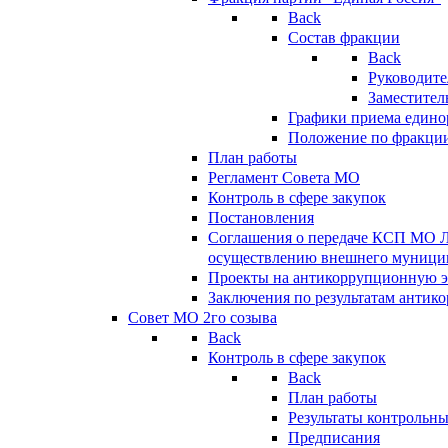
Back
Состав фракции
Back
Руководите
Заместител
Графики приема едино
Положение по фракци
План работы
Регламент Совета МО
Контроль в сфере закупок
Постановления
Соглашения о передаче КСП МО 
осуществлению внешнего муницип
Проекты на антикоррупционную э
Заключения по результатам антик
Совет МО 2го созыва
Back
Контроль в сфере закупок
Back
План работы
Результаты контрольн
Предписания