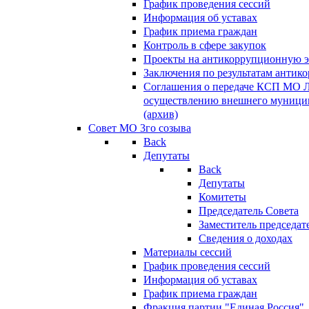
График проведения сессий
Информация об уставах
График приема граждан
Контроль в сфере закупок
Проекты на антикоррупционную э
Заключения по результатам антик
Соглашения о передаче КСП МО 
осуществлению внешнего муницип
(архив)
Совет МО 3го созыва
Back
Депутаты
Back
Депутаты
Комитеты
Председатель Совета
Заместитель председат
Сведения о доходах
Материалы сессий
График проведения сессий
Информация об уставах
График приема граждан
Фракция партии "Единая Россия"