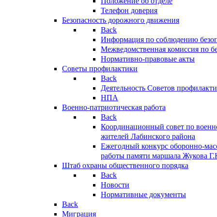
Положение об отделе
Телефон доверия
Безопасность дорожного движения
Back
Информация по соблюдению безо
Межведомственная комиссия по б
Нормативно-правовые акты
Советы профилактики
Back
Деятельность Советов профилакт
НПА
Военно-патриотическая работа
Back
Координационный совет по военн
жителей Лабинского района
Ежегодный конкурс оборонно-мас
работы памяти маршала Жукова Г.
Штаб охраны общественного порядка
Back
Новости
Нормативные документы
Back
Миграция