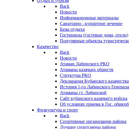
Отдых и туризм
Back
Новости
Информационные материалы
Санаторно - курортное лечение
Базы отдыха
Гостиницы (гостевые дома, отели)
Популярные объекты туристическо
Казачество
Back
Новости
Атаман Лабинского РКО
Атаманы казачьих обществ
Структура РКО
Декларация Кубанского казачества
История 1-го Лабинского Генерала
Атаманы ст. Лабинской
Cайт кубанского казачьего войска
Об условиях приема в Гос. общео
Физкультура и спорт
Back
Спортивные организации района
Лучшие спортсмены района