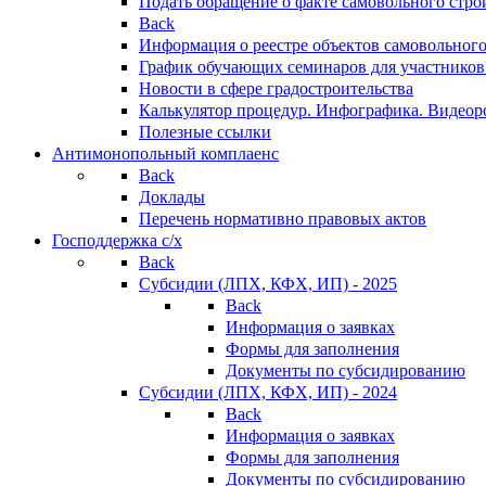
Подать обращение о факте самовольного стро
Back
Информация о реестре объектов самовольного
График обучающих семинаров для участников
Новости в сфере градостроительства
Калькулятор процедур. Инфографика. Видеор
Полезные ссылки
Антимонопольный комплаенс
Back
Доклады
Перечень нормативно правовых актов
Господдержка с/х
Back
Субсидии (ЛПХ, КФХ, ИП) - 2025
Back
Информация о заявках
Формы для заполнения
Документы по субсидированию
Субсидии (ЛПХ, КФХ, ИП) - 2024
Back
Информация о заявках
Формы для заполнения
Документы по субсидированию