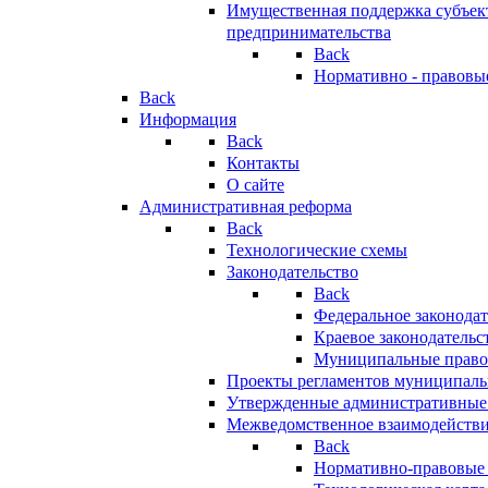
Имущественная поддержка субъект
предпринимательства
Back
Нормативно - правовы
Back
Информация
Back
Контакты
О сайте
Административная реформа
Back
Технологические схемы
Законодательство
Back
Федеральное законодат
Краевое законодательс
Муниципальные право
Проекты регламентов муниципаль
Утвержденные административные
Межведомственное взаимодейств
Back
Нормативно-правовые