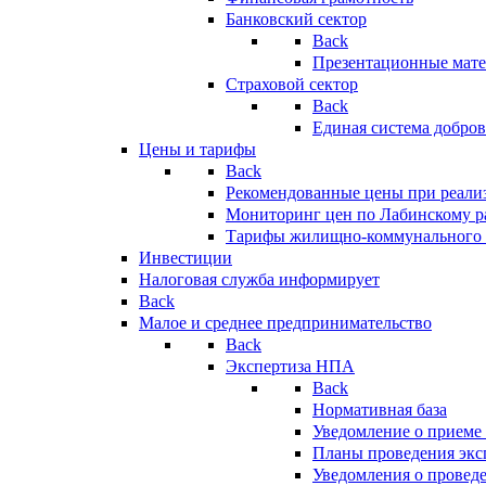
Банковский сектор
Back
Презентационные мате
Страховой сектор
Back
Единая система добро
Цены и тарифы
Back
Рекомендованные цены при реализ
Мониторинг цен по Лабинскому р
Тарифы жилищно-коммунального 
Инвестиции
Налоговая служба информирует
Back
Малое и среднее предпринимательство
Back
Экспертиза НПА
Back
Нормативная база
Уведомление о приеме
Планы проведения эк
Уведомления о провед