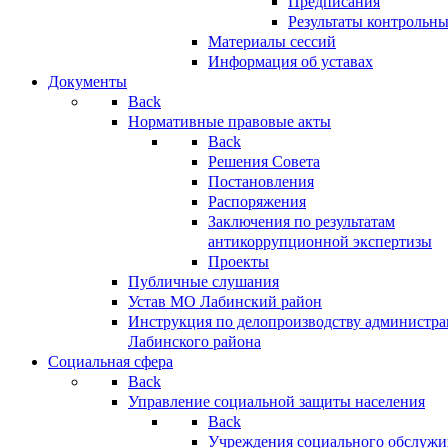
Предписания
Результаты контрольн
Материалы сессий
Информация об уставах
Документы
Back
Нормативные правовые акты
Back
Решения Совета
Постановления
Распоряжения
Заключения по результатам
антикоррупционной экспертизы
Проекты
Публичные слушания
Устав МО Лабинский район
Инструкция по делопроизводству администр
Лабинского района
Социальная сфера
Back
Управление социальной защиты населения
Back
Учреждения социального обслужи