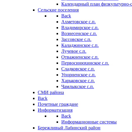
Календарный план физкультурно-
Сельские поселения
Back
Ахметовское с.п.
Владимирское с.п.
Вознесенское с.п.
Зассовское с.п.
Каладжинское с.п.
Лучевое с.п.
Отважненское с.п.
Первосинюхинское с.п.
Сладковское с.п.
Упорненское с.п.
Харьковское с.п.
Чамлыкское с.п.
СМИ района
Back
Почетные граждане
Информатизация
Back
Информационные системы
Бережливый Лабинский район