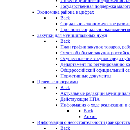
Инвестиционные предложения Ла
Государственная поддержка мало
Экономика района в цифрах
Back
Социально - экономическое разви
Прогнозы социально-экономическо
Закупки для муниципальных нужд
Back
План график закупок товаров, ра
Отчет об объеме закупок российск
Осуществление закупок среди с
Департамент по регулированию ко
Общероссийский официальный сайт
Нормативные документы
Целевые программы
Back
Актуальные редакции муниципал
Действующие НПА
Информация о ходе реализации и
Back
Архив
Информация о несостоятельности (банкротств
Back