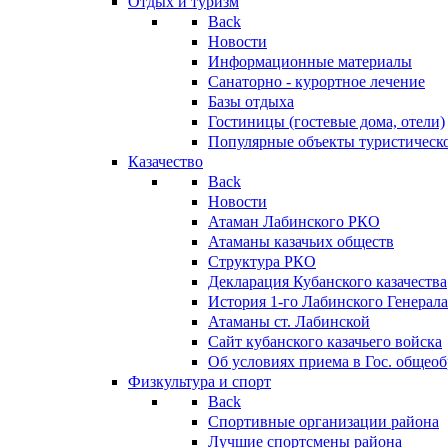
Отдых и туризм
Back
Новости
Информационные материалы
Санаторно - курортное лечение
Базы отдыха
Гостиницы (гостевые дома, отели)
Популярные объекты туристическо
Казачество
Back
Новости
Атаман Лабинского РКО
Атаманы казачьих обществ
Структура РКО
Декларация Кубанского казачества
История 1-го Лабинского Генерала
Атаманы ст. Лабинской
Cайт кубанского казачьего войска
Об условиях приема в Гос. общео
Физкультура и спорт
Back
Спортивные организации района
Лучшие спортсмены района