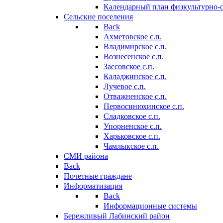
Календарный план физкультурно-
Сельские поселения
Back
Ахметовское с.п.
Владимирское с.п.
Вознесенское с.п.
Зассовское с.п.
Каладжинское с.п.
Лучевое с.п.
Отважненское с.п.
Первосинюхинское с.п.
Сладковское с.п.
Упорненское с.п.
Харьковское с.п.
Чамлыкское с.п.
СМИ района
Back
Почетные граждане
Информатизация
Back
Информационные системы
Бережливый Лабинский район