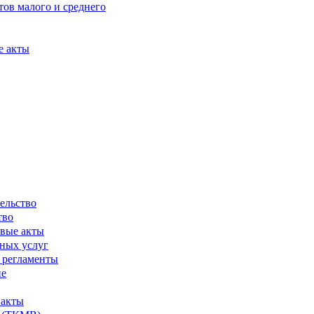
ов малого и среднего
е акты
ельство
тво
вые акты
ных услуг
 регламенты
ие
 акты