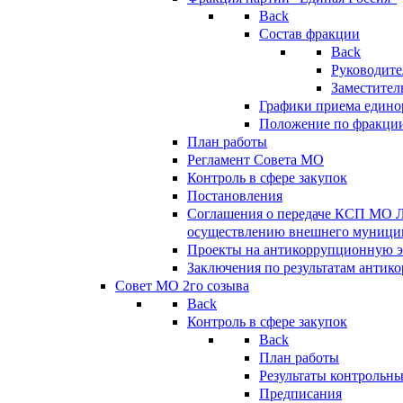
Back
Состав фракции
Back
Руководите
Заместител
Графики приема едино
Положение по фракци
План работы
Регламент Совета МО
Контроль в сфере закупок
Постановления
Соглашения о передаче КСП МО 
осуществлению внешнего муницип
Проекты на антикоррупционную э
Заключения по результатам антик
Совет МО 2го созыва
Back
Контроль в сфере закупок
Back
План работы
Результаты контрольн
Предписания