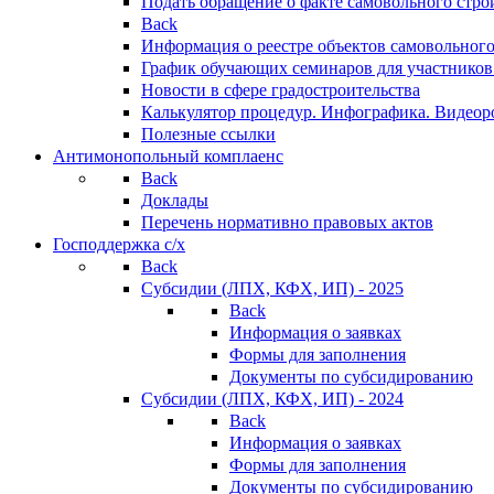
Подать обращение о факте самовольного стро
Back
Информация о реестре объектов самовольного
График обучающих семинаров для участников
Новости в сфере градостроительства
Калькулятор процедур. Инфографика. Видеор
Полезные ссылки
Антимонопольный комплаенс
Back
Доклады
Перечень нормативно правовых актов
Господдержка с/х
Back
Субсидии (ЛПХ, КФХ, ИП) - 2025
Back
Информация о заявках
Формы для заполнения
Документы по субсидированию
Субсидии (ЛПХ, КФХ, ИП) - 2024
Back
Информация о заявках
Формы для заполнения
Документы по субсидированию