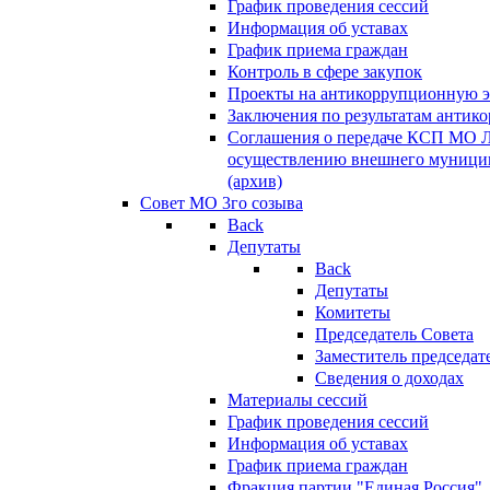
График проведения сессий
Информация об уставах
График приема граждан
Контроль в сфере закупок
Проекты на антикоррупционную э
Заключения по результатам антик
Соглашения о передаче КСП МО 
осуществлению внешнего муницип
(архив)
Совет МО 3го созыва
Back
Депутаты
Back
Депутаты
Комитеты
Председатель Совета
Заместитель председат
Сведения о доходах
Материалы сессий
График проведения сессий
Информация об уставах
График приема граждан
Фракция партии "Единая Россия"