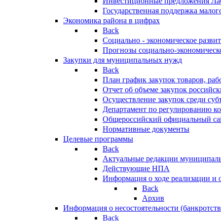
Инвестиционные предложения Ла
Государственная поддержка мало
Экономика района в цифрах
Back
Социально - экономическое разви
Прогнозы социально-экономическо
Закупки для муниципальных нужд
Back
План график закупок товаров, ра
Отчет об объеме закупок российск
Осуществление закупок среди с
Департамент по регулированию ко
Общероссийский официальный сайт
Нормативные документы
Целевые программы
Back
Актуальные редакции муниципал
Действующие НПА
Информация о ходе реализации и
Back
Архив
Информация о несостоятельности (банкротств
Back