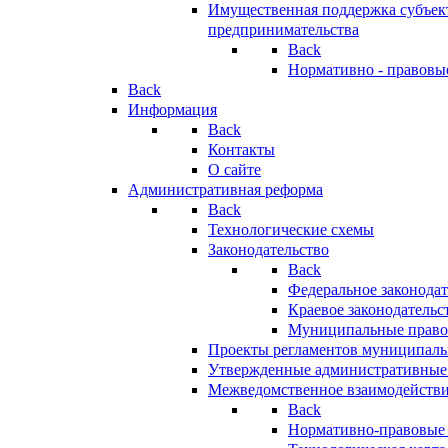
Имущественная поддержка субъект
предпринимательства
Back
Нормативно - правовы
Back
Информация
Back
Контакты
О сайте
Административная реформа
Back
Технологические схемы
Законодательство
Back
Федеральное законодат
Краевое законодательс
Муниципальные право
Проекты регламентов муниципаль
Утвержденные административные
Межведомственное взаимодейств
Back
Нормативно-правовые