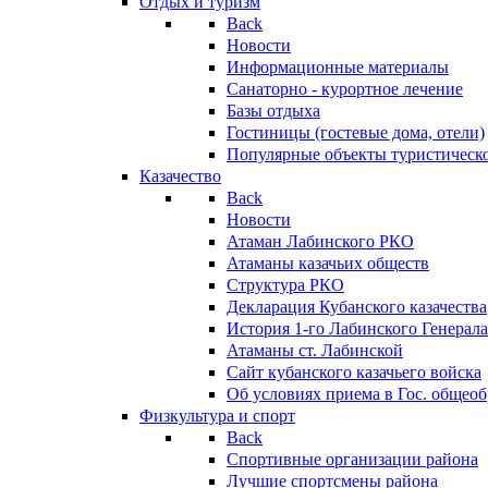
Отдых и туризм
Back
Новости
Информационные материалы
Санаторно - курортное лечение
Базы отдыха
Гостиницы (гостевые дома, отели)
Популярные объекты туристическо
Казачество
Back
Новости
Атаман Лабинского РКО
Атаманы казачьих обществ
Структура РКО
Декларация Кубанского казачества
История 1-го Лабинского Генерала
Атаманы ст. Лабинской
Cайт кубанского казачьего войска
Об условиях приема в Гос. общео
Физкультура и спорт
Back
Спортивные организации района
Лучшие спортсмены района