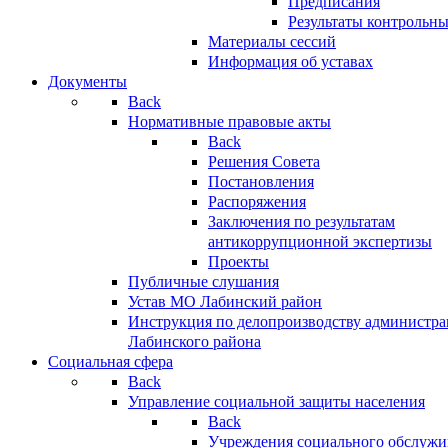
Предписания
Результаты контрольн
Материалы сессий
Информация об уставах
Документы
Back
Нормативные правовые акты
Back
Решения Совета
Постановления
Распоряжения
Заключения по результатам
антикоррупционной экспертизы
Проекты
Публичные слушания
Устав МО Лабинский район
Инструкция по делопроизводству администр
Лабинского района
Социальная сфера
Back
Управление социальной защиты населения
Back
Учреждения социального обслужи