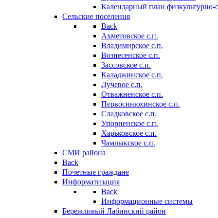
Календарный план физкультурно-
Сельские поселения
Back
Ахметовское с.п.
Владимирское с.п.
Вознесенское с.п.
Зассовское с.п.
Каладжинское с.п.
Лучевое с.п.
Отважненское с.п.
Первосинюхинское с.п.
Сладковское с.п.
Упорненское с.п.
Харьковское с.п.
Чамлыкское с.п.
СМИ района
Back
Почетные граждане
Информатизация
Back
Информационные системы
Бережливый Лабинский район