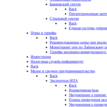
Банковский сектор
Back
Презентационные мате
Страховой сектор
Back
Единая система добро
Цены и тарифы
Back
Рекомендованные цены при реализ
Мониторинг цен по Лабинскому р
Тарифы жилищно-коммунального 
Инвестиции
Налоговая служба информирует
Back
Малое и среднее предпринимательство
Back
Экспертиза НПА
Back
Нормативная база
Уведомление о приеме
Планы проведения эк
Уведомления о провед