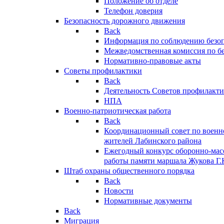
Положение об отделе
Телефон доверия
Безопасность дорожного движения
Back
Информация по соблюдению безо
Межведомственная комиссия по б
Нормативно-правовые акты
Советы профилактики
Back
Деятельность Советов профилакт
НПА
Военно-патриотическая работа
Back
Координационный совет по военн
жителей Лабинского района
Ежегодный конкурс оборонно-мас
работы памяти маршала Жукова Г.
Штаб охраны общественного порядка
Back
Новости
Нормативные документы
Back
Миграция