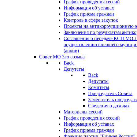
График проведения сессий
Информация об уставах
График приема граждан
Контроль в сфере закупок
Проекты на антикоррупционную э
Заключения по результатам антик
Соглашения о передаче КСП МО 
осуществлению внешнего муницип
(архив)
Совет МО 3го созыва
Back
Депутаты
Back
Депутаты
Комитеты
Председатель Совета
Заместитель председат
Сведения о доходах
Материалы сессий
График проведения сессий
Информация об уставах
График приема граждан
Фракция партии "Единая Россия"