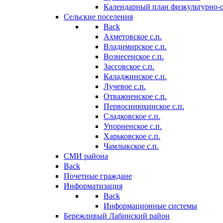
Календарный план физкультурно-
Сельские поселения
Back
Ахметовское с.п.
Владимирское с.п.
Вознесенское с.п.
Зассовское с.п.
Каладжинское с.п.
Лучевое с.п.
Отважненское с.п.
Первосинюхинское с.п.
Сладковское с.п.
Упорненское с.п.
Харьковское с.п.
Чамлыкское с.п.
СМИ района
Back
Почетные граждане
Информатизация
Back
Информационные системы
Бережливый Лабинский район