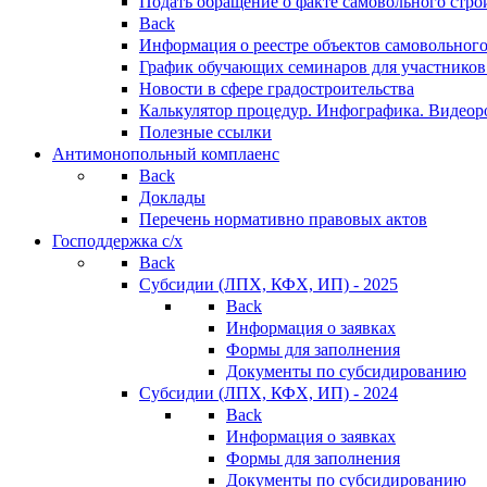
Подать обращение о факте самовольного стро
Back
Информация о реестре объектов самовольного
График обучающих семинаров для участников
Новости в сфере градостроительства
Калькулятор процедур. Инфографика. Видеор
Полезные ссылки
Антимонопольный комплаенс
Back
Доклады
Перечень нормативно правовых актов
Господдержка с/х
Back
Субсидии (ЛПХ, КФХ, ИП) - 2025
Back
Информация о заявках
Формы для заполнения
Документы по субсидированию
Субсидии (ЛПХ, КФХ, ИП) - 2024
Back
Информация о заявках
Формы для заполнения
Документы по субсидированию