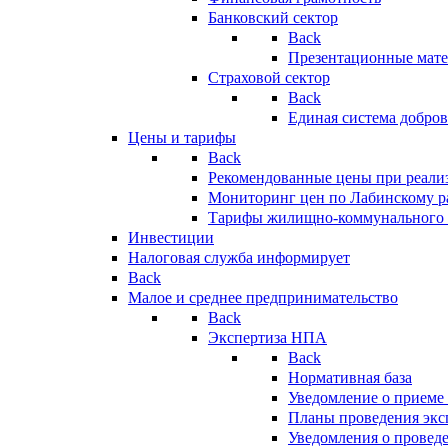
Банковский сектор
Back
Презентационные мате
Страховой сектор
Back
Единая система добро
Цены и тарифы
Back
Рекомендованные цены при реализ
Мониторинг цен по Лабинскому р
Тарифы жилищно-коммунального 
Инвестиции
Налоговая служба информирует
Back
Малое и среднее предпринимательство
Back
Экспертиза НПА
Back
Нормативная база
Уведомление о приеме
Планы проведения эк
Уведомления о провед