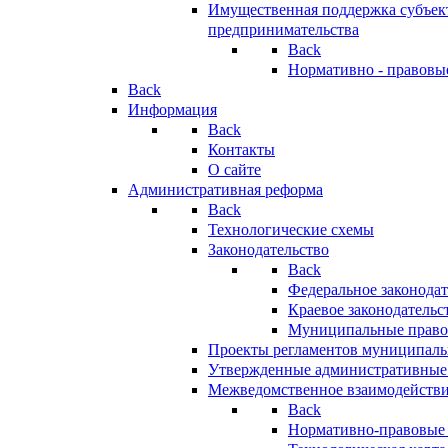
Имущественная поддержка субъект
предпринимательства
Back
Нормативно - правовы
Back
Информация
Back
Контакты
О сайте
Административная реформа
Back
Технологические схемы
Законодательство
Back
Федеральное законодат
Краевое законодательс
Муниципальные право
Проекты регламентов муниципаль
Утвержденные административные
Межведомственное взаимодейств
Back
Нормативно-правовые