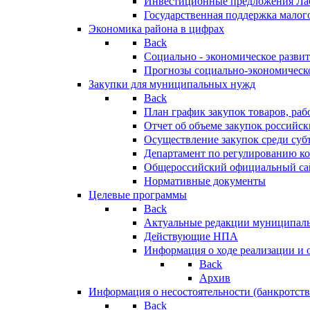
Инвестиционные предложения Ла
Государственная поддержка мало
Экономика района в цифрах
Back
Социально - экономическое разви
Прогнозы социально-экономическо
Закупки для муниципальных нужд
Back
План график закупок товаров, ра
Отчет об объеме закупок российск
Осуществление закупок среди с
Департамент по регулированию ко
Общероссийский официальный сайт
Нормативные документы
Целевые программы
Back
Актуальные редакции муниципал
Действующие НПА
Информация о ходе реализации и
Back
Архив
Информация о несостоятельности (банкротств
Back