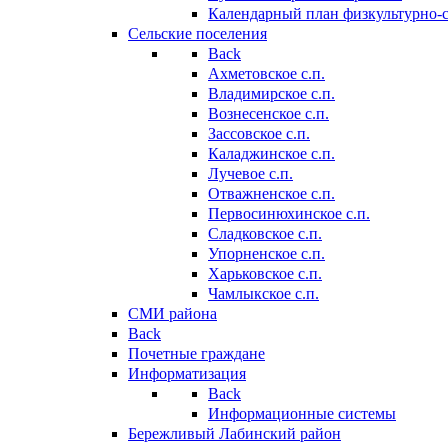
Календарный план физкультурно-
Сельские поселения
Back
Ахметовское с.п.
Владимирское с.п.
Вознесенское с.п.
Зассовское с.п.
Каладжинское с.п.
Лучевое с.п.
Отважненское с.п.
Первосинюхинское с.п.
Сладковское с.п.
Упорненское с.п.
Харьковское с.п.
Чамлыкское с.п.
СМИ района
Back
Почетные граждане
Информатизация
Back
Информационные системы
Бережливый Лабинский район