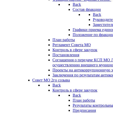
Back
Состав фракции
Back
Руководите
Заместител
Графики приема едино
Положение по фракци
План работы
Регламент Совета МО
Контроль в сфере закупок
Постановления
Соглашения о передаче КСП МО 
осуществлению внешнего муницип
Проекты на антикоррупционную э
Заключения по результатам антик
Совет МО 2го созыва
Back
Контроль в сфере закупок
Back
План работы
Результаты контрольн
Предписания