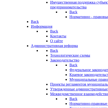
Имущественная поддержка субъект
предпринимательства
Back
Нормативно - правовы
Back
Информация
Back
Контакты
О сайте
Административная реформа
Back
Технологические схемы
Законодательство
Back
Федеральное законодат
Краевое законодательс
Муниципальные право
Проекты регламентов муниципаль
Утвержденные административные
Межведомственное взаимодейств
Back
Нормативно-правовые