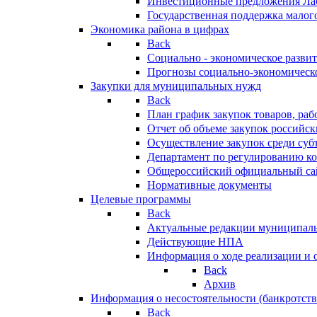
Инвестиционные предложения Ла
Государственная поддержка мало
Экономика района в цифрах
Back
Социально - экономическое разви
Прогнозы социально-экономическо
Закупки для муниципальных нужд
Back
План график закупок товаров, ра
Отчет об объеме закупок российск
Осуществление закупок среди с
Департамент по регулированию ко
Общероссийский официальный сайт
Нормативные документы
Целевые программы
Back
Актуальные редакции муниципал
Действующие НПА
Информация о ходе реализации и
Back
Архив
Информация о несостоятельности (банкротств
Back