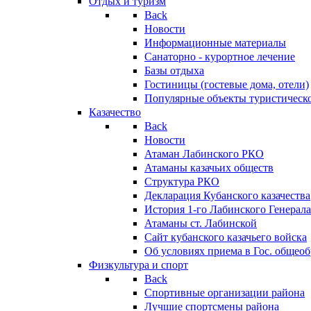
Отдых и туризм
Back
Новости
Информационные материалы
Санаторно - курортное лечение
Базы отдыха
Гостиницы (гостевые дома, отели)
Популярные объекты туристическо
Казачество
Back
Новости
Атаман Лабинского РКО
Атаманы казачьих обществ
Структура РКО
Декларация Кубанского казачества
История 1-го Лабинского Генерала
Атаманы ст. Лабинской
Cайт кубанского казачьего войска
Об условиях приема в Гос. общео
Физкультура и спорт
Back
Спортивные организации района
Лучшие спортсмены района