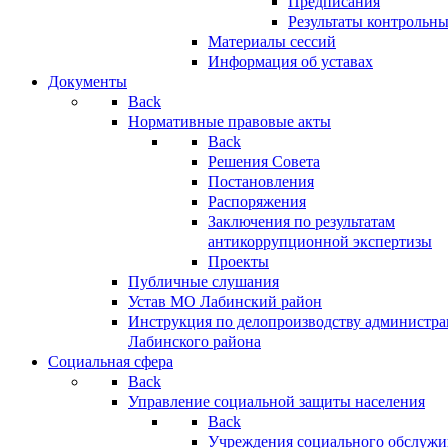
Предписания
Результаты контрольн
Материалы сессий
Информация об уставах
Документы
Back
Нормативные правовые акты
Back
Решения Совета
Постановления
Распоряжения
Заключения по результатам
антикоррупционной экспертизы
Проекты
Публичные слушания
Устав МО Лабинский район
Инструкция по делопроизводству администр
Лабинского района
Социальная сфера
Back
Управление социальной защиты населения
Back
Учреждения социального обслужи