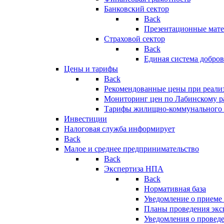
Банковский сектор
Back
Презентационные мате
Страховой сектор
Back
Единая система добро
Цены и тарифы
Back
Рекомендованные цены при реализ
Мониторинг цен по Лабинскому р
Тарифы жилищно-коммунального 
Инвестиции
Налоговая служба информирует
Back
Малое и среднее предпринимательство
Back
Экспертиза НПА
Back
Нормативная база
Уведомление о приеме
Планы проведения эк
Уведомления о провед