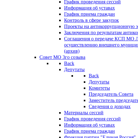
График проведения сессий
Информация об уставах
График приема граждан
Контроль в сфере закупок
Проекты на антикоррупционную э
Заключения по результатам антик
Соглашения о передаче КСП МО 
осуществлению внешнего муницип
(архив)
Совет МО 3го созыва
Back
Депутаты
Back
Депутаты
Комитеты
Председатель Совета
Заместитель председат
Сведения о доходах
Материалы сессий
График проведения сессий
Информация об уставах
График приема граждан
Фракция партии "Единая Россия"