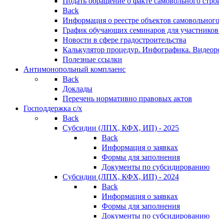
Подать обращение о факте самовольного стро
Back
Информация о реестре объектов самовольного
График обучающих семинаров для участников
Новости в сфере градостроительства
Калькулятор процедур. Инфографика. Видеор
Полезные ссылки
Антимонопольный комплаенс
Back
Доклады
Перечень нормативно правовых актов
Господдержка с/х
Back
Субсидии (ЛПХ, КФХ, ИП) - 2025
Back
Информация о заявках
Формы для заполнения
Документы по субсидированию
Субсидии (ЛПХ, КФХ, ИП) - 2024
Back
Информация о заявках
Формы для заполнения
Документы по субсидированию