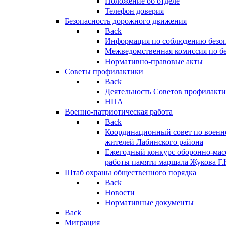
Положение об отделе
Телефон доверия
Безопасность дорожного движения
Back
Информация по соблюдению безо
Межведомственная комиссия по б
Нормативно-правовые акты
Советы профилактики
Back
Деятельность Советов профилакт
НПА
Военно-патриотическая работа
Back
Координационный совет по военн
жителей Лабинского района
Ежегодный конкурс оборонно-мас
работы памяти маршала Жукова Г.
Штаб охраны общественного порядка
Back
Новости
Нормативные документы
Back
Миграция