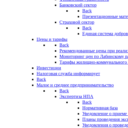
Банковский сектор
Back
Презентационные мате
Страховой сектор
Back
Единая система добро
Цены и тарифы
Back
Рекомендованные цены при реализ
Мониторинг цен по Лабинскому р
Тарифы жилищно-коммунального 
Инвестиции
Налоговая служба информирует
Back
Малое и среднее предпринимательство
Back
Экспертиза НПА
Back
Нормативная база
Уведомление о приеме
Планы проведения эк
Уведомления о провед