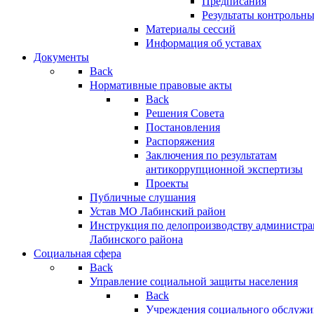
Предписания
Результаты контрольн
Материалы сессий
Информация об уставах
Документы
Back
Нормативные правовые акты
Back
Решения Совета
Постановления
Распоряжения
Заключения по результатам
антикоррупционной экспертизы
Проекты
Публичные слушания
Устав МО Лабинский район
Инструкция по делопроизводству администр
Лабинского района
Социальная сфера
Back
Управление социальной защиты населения
Back
Учреждения социального обслужи