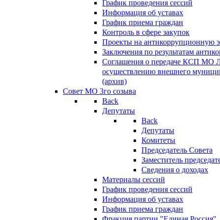
График проведения сессий
Информация об уставах
График приема граждан
Контроль в сфере закупок
Проекты на антикоррупционную э
Заключения по результатам антик
Соглашения о передаче КСП МО 
осуществлению внешнего муницип
(архив)
Совет МО 3го созыва
Back
Депутаты
Back
Депутаты
Комитеты
Председатель Совета
Заместитель председат
Сведения о доходах
Материалы сессий
График проведения сессий
Информация об уставах
График приема граждан
Фракция партии "Единая Россия"