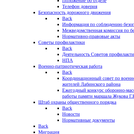
Положение об отделе
Телефон доверия
Безопасность дорожного движения
Back
Информация по соблюдению безо
Межведомственная комиссия по б
Нормативно-правовые акты
Советы профилактики
Back
Деятельность Советов профилакт
НПА
Военно-патриотическая работа
Back
Координационный совет по военн
жителей Лабинского района
Ежегодный конкурс оборонно-мас
работы памяти маршала Жукова Г.
Штаб охраны общественного порядка
Back
Новости
Нормативные документы
Back
Миграция