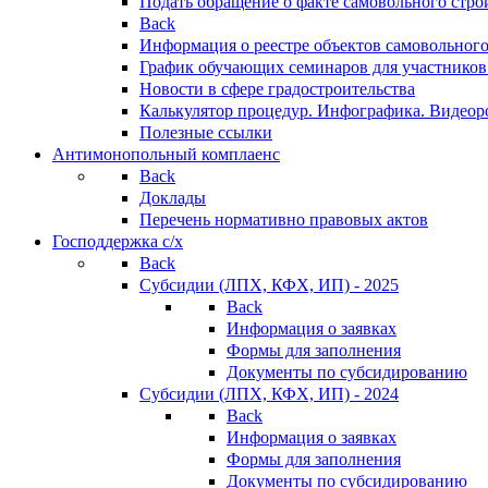
Подать обращение о факте самовольного стро
Back
Информация о реестре объектов самовольного
График обучающих семинаров для участников
Новости в сфере градостроительства
Калькулятор процедур. Инфографика. Видеор
Полезные ссылки
Антимонопольный комплаенс
Back
Доклады
Перечень нормативно правовых актов
Господдержка с/х
Back
Субсидии (ЛПХ, КФХ, ИП) - 2025
Back
Информация о заявках
Формы для заполнения
Документы по субсидированию
Субсидии (ЛПХ, КФХ, ИП) - 2024
Back
Информация о заявках
Формы для заполнения
Документы по субсидированию