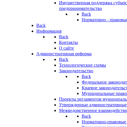
Имущественная поддержка субъект
предпринимательства
Back
Нормативно - правовы
Back
Информация
Back
Контакты
О сайте
Административная реформа
Back
Технологические схемы
Законодательство
Back
Федеральное законодат
Краевое законодательс
Муниципальные право
Проекты регламентов муниципаль
Утвержденные административные
Межведомственное взаимодейств
Back
Нормативно-правовые