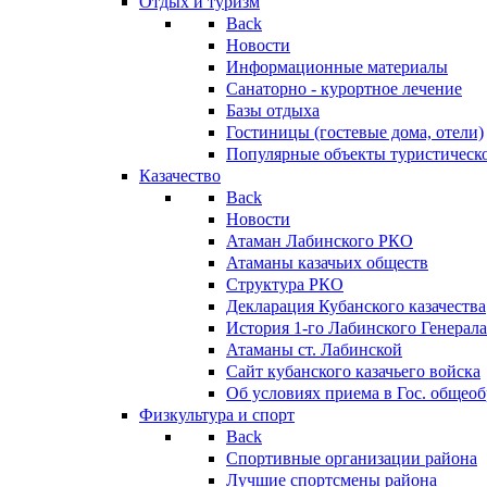
Отдых и туризм
Back
Новости
Информационные материалы
Санаторно - курортное лечение
Базы отдыха
Гостиницы (гостевые дома, отели)
Популярные объекты туристическо
Казачество
Back
Новости
Атаман Лабинского РКО
Атаманы казачьих обществ
Структура РКО
Декларация Кубанского казачества
История 1-го Лабинского Генерала
Атаманы ст. Лабинской
Cайт кубанского казачьего войска
Об условиях приема в Гос. общео
Физкультура и спорт
Back
Спортивные организации района
Лучшие спортсмены района