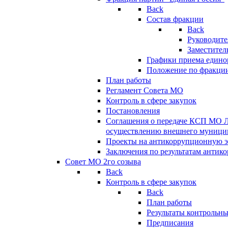
Back
Состав фракции
Back
Руководите
Заместител
Графики приема едино
Положение по фракци
План работы
Регламент Совета МО
Контроль в сфере закупок
Постановления
Соглашения о передаче КСП МО 
осуществлению внешнего муницип
Проекты на антикоррупционную э
Заключения по результатам антик
Совет МО 2го созыва
Back
Контроль в сфере закупок
Back
План работы
Результаты контрольн
Предписания