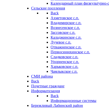
Календарный план физкультурно-
Сельские поселения
Back
Ахметовское с.п.
Владимирское с.п.
Вознесенское с.п.
Зассовское с.п.
Каладжинское с.п.
Лучевое с.п.
Отважненское с.п.
Первосинюхинское с.п.
Сладковское с.п.
Упорненское с.п.
Харьковское с.п.
Чамлыкское с.п.
СМИ района
Back
Почетные граждане
Информатизация
Back
Информационные системы
Бережливый Лабинский район