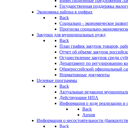
Инвестиционные предложения Ла
Государственная поддержка мало
Экономика района в цифрах
Back
Социально - экономическое разви
Прогнозы социально-экономическо
Закупки для муниципальных нужд
Back
План график закупок товаров, ра
Отчет об объеме закупок российск
Осуществление закупок среди с
Департамент по регулированию ко
Общероссийский официальный сайт
Нормативные документы
Целевые программы
Back
Актуальные редакции муниципал
Действующие НПА
Информация о ходе реализации и
Back
Архив
Информация о несостоятельности (банкротств
Back