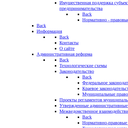
Имущественная поддержка субъект
предпринимательства
Back
Нормативно - правовы
Back
Информация
Back
Контакты
О сайте
Административная реформа
Back
Технологические схемы
Законодательство
Back
Федеральное законодат
Краевое законодательс
Муниципальные право
Проекты регламентов муниципаль
Утвержденные административные
Межведомственное взаимодейств
Back
Нормативно-правовые