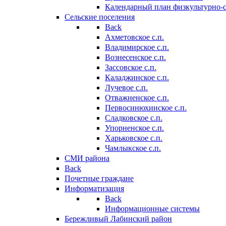
Календарный план физкультурно-
Сельские поселения
Back
Ахметовское с.п.
Владимирское с.п.
Вознесенское с.п.
Зассовское с.п.
Каладжинское с.п.
Лучевое с.п.
Отважненское с.п.
Первосинюхинское с.п.
Сладковское с.п.
Упорненское с.п.
Харьковское с.п.
Чамлыкское с.п.
СМИ района
Back
Почетные граждане
Информатизация
Back
Информационные системы
Бережливый Лабинский район