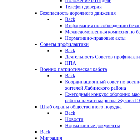
Положение об отделе
Телефон доверия
Безопасность дорожного движения
Back
Информация по соблюдению безо
Межведомственная комиссия по б
Нормативно-правовые акты
Советы профилактики
Back
Деятельность Советов профилакт
НПА
Военно-патриотическая работа
Back
Координационный совет по военн
жителей Лабинского района
Ежегодный конкурс оборонно-мас
работы памяти маршала Жукова Г.
Штаб охраны общественного порядка
Back
Новости
Нормативные документы
Back
Миграция