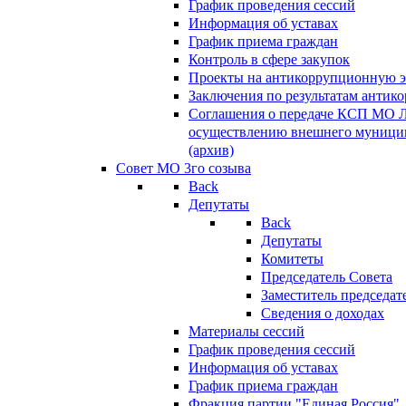
График проведения сессий
Информация об уставах
График приема граждан
Контроль в сфере закупок
Проекты на антикоррупционную э
Заключения по результатам антик
Соглашения о передаче КСП МО 
осуществлению внешнего муницип
(архив)
Совет МО 3го созыва
Back
Депутаты
Back
Депутаты
Комитеты
Председатель Совета
Заместитель председат
Сведения о доходах
Материалы сессий
График проведения сессий
Информация об уставах
График приема граждан
Фракция партии "Единая Россия"