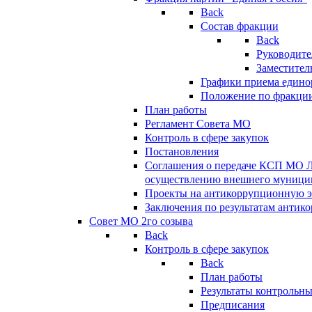
Back
Состав фракции
Back
Руководите
Заместител
Графики приема едино
Положение по фракци
План работы
Регламент Совета МО
Контроль в сфере закупок
Постановления
Соглашения о передаче КСП МО 
осуществлению внешнего муницип
Проекты на антикоррупционную э
Заключения по результатам антик
Совет МО 2го созыва
Back
Контроль в сфере закупок
Back
План работы
Результаты контрольн
Предписания