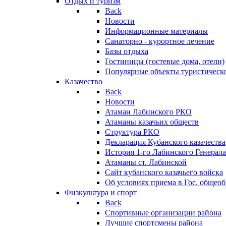
Отдых и туризм
Back
Новости
Информационные материалы
Санаторно - курортное лечение
Базы отдыха
Гостиницы (гостевые дома, отели)
Популярные объекты туристическо
Казачество
Back
Новости
Атаман Лабинского РКО
Атаманы казачьих обществ
Структура РКО
Декларация Кубанского казачества
История 1-го Лабинского Генерала
Атаманы ст. Лабинской
Cайт кубанского казачьего войска
Об условиях приема в Гос. общео
Физкультура и спорт
Back
Спортивные организации района
Лучшие спортсмены района