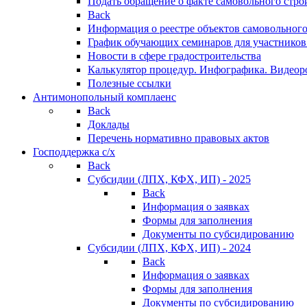
Подать обращение о факте самовольного стро
Back
Информация о реестре объектов самовольного
График обучающих семинаров для участников
Новости в сфере градостроительства
Калькулятор процедур. Инфографика. Видеор
Полезные ссылки
Антимонопольный комплаенс
Back
Доклады
Перечень нормативно правовых актов
Господдержка с/х
Back
Субсидии (ЛПХ, КФХ, ИП) - 2025
Back
Информация о заявках
Формы для заполнения
Документы по субсидированию
Субсидии (ЛПХ, КФХ, ИП) - 2024
Back
Информация о заявках
Формы для заполнения
Документы по субсидированию