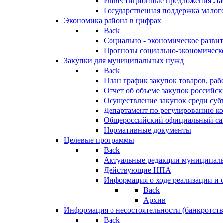
Инвестиционные предложения Ла
Государственная поддержка мало
Экономика района в цифрах
Back
Социально - экономическое разви
Прогнозы социально-экономическо
Закупки для муниципальных нужд
Back
План график закупок товаров, ра
Отчет об объеме закупок российск
Осуществление закупок среди с
Департамент по регулированию ко
Общероссийский официальный сайт
Нормативные документы
Целевые программы
Back
Актуальные редакции муниципал
Действующие НПА
Информация о ходе реализации и
Back
Архив
Информация о несостоятельности (банкротств
Back