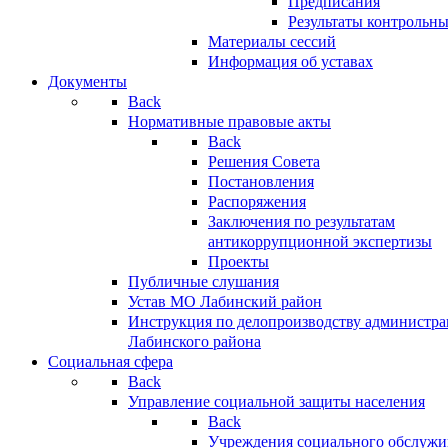
Предписания
Результаты контрольн
Материалы сессий
Информация об уставах
Документы
Back
Нормативные правовые акты
Back
Решения Совета
Постановления
Распоряжения
Заключения по результатам
антикоррупционной экспертизы
Проекты
Публичные слушания
Устав МО Лабинский район
Инструкция по делопроизводству администр
Лабинского района
Социальная сфера
Back
Управление социальной защиты населения
Back
Учреждения социального обслужи