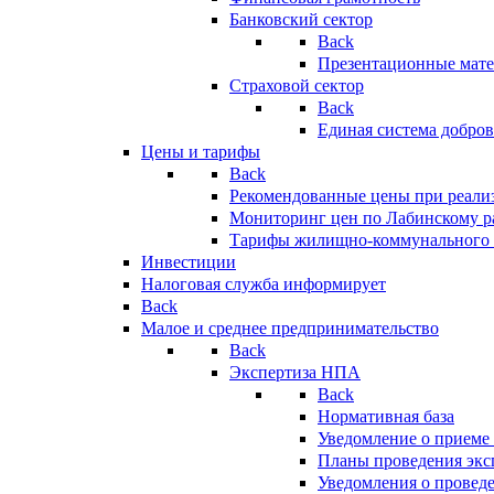
Банковский сектор
Back
Презентационные мате
Страховой сектор
Back
Единая система добро
Цены и тарифы
Back
Рекомендованные цены при реализ
Мониторинг цен по Лабинскому р
Тарифы жилищно-коммунального 
Инвестиции
Налоговая служба информирует
Back
Малое и среднее предпринимательство
Back
Экспертиза НПА
Back
Нормативная база
Уведомление о приеме
Планы проведения эк
Уведомления о провед