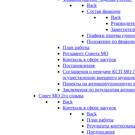
Back
Состав фракции
Back
Руководите
Заместител
Графики приема едино
Положение по фракци
План работы
Регламент Совета МО
Контроль в сфере закупок
Постановления
Соглашения о передаче КСП МО 
осуществлению внешнего муницип
Проекты на антикоррупционную э
Заключения по результатам антик
Совет МО 2го созыва
Back
Контроль в сфере закупок
Back
План работы
Результаты контрольн
Предписания