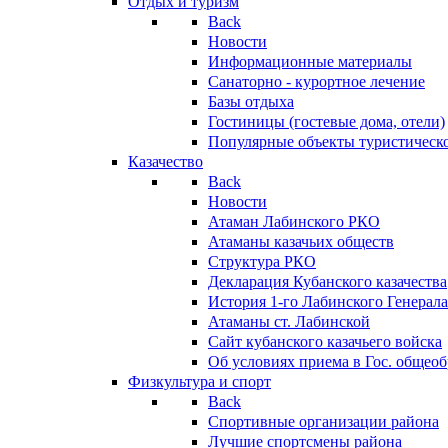
Отдых и туризм
Back
Новости
Информационные материалы
Санаторно - курортное лечение
Базы отдыха
Гостиницы (гостевые дома, отели)
Популярные объекты туристическо
Казачество
Back
Новости
Атаман Лабинского РКО
Атаманы казачьих обществ
Структура РКО
Декларация Кубанского казачества
История 1-го Лабинского Генерала
Атаманы ст. Лабинской
Cайт кубанского казачьего войска
Об условиях приема в Гос. общео
Физкультура и спорт
Back
Спортивные организации района
Лучшие спортсмены района