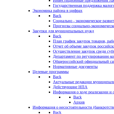
Инвестиционные предложения Ла
Государственная поддержка мало
Экономика района в цифрах
Back
Социально - экономическое разви
Прогнозы социально-экономическо
Закупки для муниципальных нужд
Back
План график закупок товаров, ра
Отчет об объеме закупок российск
Осуществление закупок среди с
Департамент по регулированию ко
Общероссийский официальный сайт
Нормативные документы
Целевые программы
Back
Актуальные редакции муниципал
Действующие НПА
Информация о ходе реализации и
Back
Архив
Информация о несостоятельности (банкротств
Back