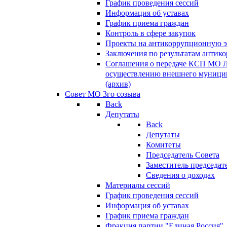
График проведения сессий
Информация об уставах
График приема граждан
Контроль в сфере закупок
Проекты на антикоррупционную э
Заключения по результатам антик
Соглашения о передаче КСП МО 
осуществлению внешнего муницип
(архив)
Совет МО 3го созыва
Back
Депутаты
Back
Депутаты
Комитеты
Председатель Совета
Заместитель председат
Сведения о доходах
Материалы сессий
График проведения сессий
Информация об уставах
График приема граждан
Фракция партии "Единая Россия"