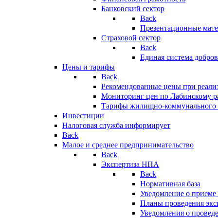
Банковский сектор
Back
Презентационные мате
Страховой сектор
Back
Единая система добро
Цены и тарифы
Back
Рекомендованные цены при реализ
Мониторинг цен по Лабинскому р
Тарифы жилищно-коммунального 
Инвестиции
Налоговая служба информирует
Back
Малое и среднее предпринимательство
Back
Экспертиза НПА
Back
Нормативная база
Уведомление о приеме
Планы проведения эк
Уведомления о провед