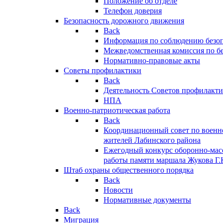
Положение об отделе
Телефон доверия
Безопасность дорожного движения
Back
Информация по соблюдению безо
Межведомственная комиссия по б
Нормативно-правовые акты
Советы профилактики
Back
Деятельность Советов профилакт
НПА
Военно-патриотическая работа
Back
Координационный совет по военн
жителей Лабинского района
Ежегодный конкурс оборонно-мас
работы памяти маршала Жукова Г.
Штаб охраны общественного порядка
Back
Новости
Нормативные документы
Back
Миграция