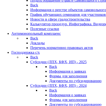
Подать обращение о факте самовольного стро
Back
Информация о реестре объектов самовольного
График обучающих семинаров для участников
Новости в сфере градостроительства
Калькулятор процедур. Инфографика. Видеор
Полезные ссылки
Антимонопольный комплаенс
Back
Доклады
Перечень нормативно правовых актов
Господдержка с/х
Back
Субсидии (ЛПХ, КФХ, ИП) - 2025
Back
Информация о заявках
Формы для заполнения
Документы по субсидированию
Субсидии (ЛПХ, КФХ, ИП) - 2024
Back
Информация о заявках
Формы для заполнения
Документы по субсидированию