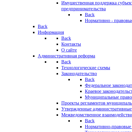
Имущественная поддержка субъект
предпринимательства
Back
Нормативно - правовы
Back
Информация
Back
Контакты
О сайте
Административная реформа
Back
Технологические схемы
Законодательство
Back
Федеральное законодат
Краевое законодательс
Муниципальные право
Проекты регламентов муниципаль
Утвержденные административные
Межведомственное взаимодейств
Back
Нормативно-правовые