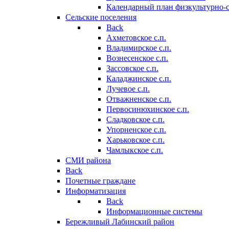
Календарный план физкультурно-
Сельские поселения
Back
Ахметовское с.п.
Владимирское с.п.
Вознесенское с.п.
Зассовское с.п.
Каладжинское с.п.
Лучевое с.п.
Отважненское с.п.
Первосинюхинское с.п.
Сладковское с.п.
Упорненское с.п.
Харьковское с.п.
Чамлыкское с.п.
СМИ района
Back
Почетные граждане
Информатизация
Back
Информационные системы
Бережливый Лабинский район