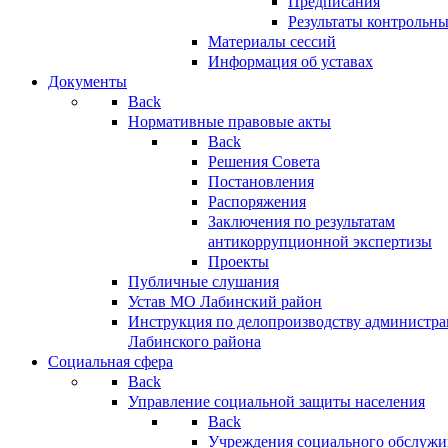
Предписания
Результаты контрольн
Материалы сессий
Информация об уставах
Документы
Back
Нормативные правовые акты
Back
Решения Совета
Постановления
Распоряжения
Заключения по результатам
антикоррупционной экспертизы
Проекты
Публичные слушания
Устав МО Лабинский район
Инструкция по делопроизводству администр
Лабинского района
Социальная сфера
Back
Управление социальной защиты населения
Back
Учреждения социального обслужи