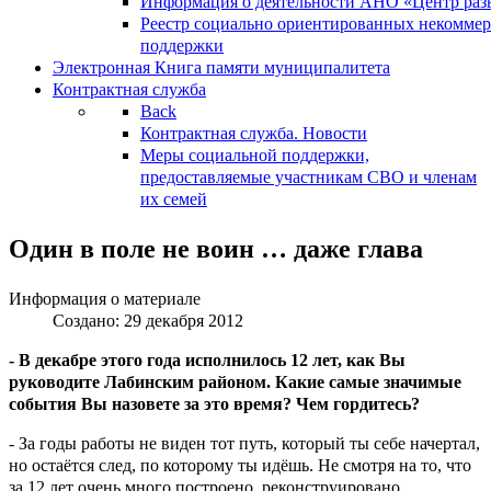
Информация о деятельности АНО «Центр разв
Реестр социально ориентированных некоммер
поддержки
Электронная Книга памяти муниципалитета
Контрактная служба
Back
Контрактная служба. Новости
Меры социальной поддержки,
предоставляемые участникам СВО и членам
их семей
Один в поле не воин … даже глава
Информация о материале
Создано: 29 декабря 2012
- В декабре этого года исполнилось 12 лет, как Вы
руководите Лабинским районом. Какие самые значимые
события Вы назовете за это время? Чем гордитесь?
- За годы работы не виден тот путь, который ты себе начертал,
но остаётся след, по которому ты идёшь. Не смотря на то, что
за 12 лет очень много построено, реконструировано,