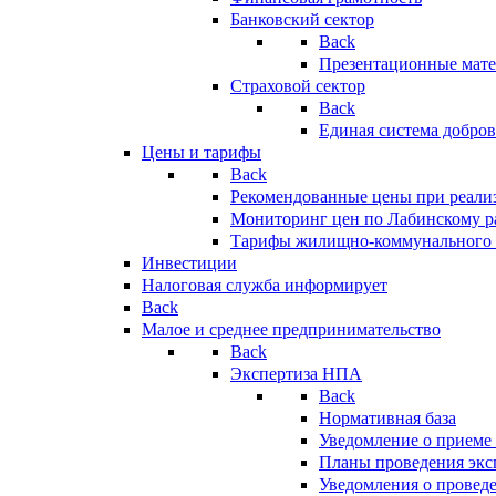
Банковский сектор
Back
Презентационные мате
Страховой сектор
Back
Единая система добро
Цены и тарифы
Back
Рекомендованные цены при реализ
Мониторинг цен по Лабинскому р
Тарифы жилищно-коммунального 
Инвестиции
Налоговая служба информирует
Back
Малое и среднее предпринимательство
Back
Экспертиза НПА
Back
Нормативная база
Уведомление о приеме
Планы проведения эк
Уведомления о провед