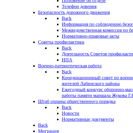
Положение об отделе
Телефон доверия
Безопасность дорожного движения
Back
Информация по соблюдению безо
Межведомственная комиссия по б
Нормативно-правовые акты
Советы профилактики
Back
Деятельность Советов профилакт
НПА
Военно-патриотическая работа
Back
Координационный совет по военн
жителей Лабинского района
Ежегодный конкурс оборонно-мас
работы памяти маршала Жукова Г.
Штаб охраны общественного порядка
Back
Новости
Нормативные документы
Back
Миграция