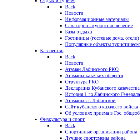
Отдых и туризм
Back
Новости
Информационные материалы
Санаторно - курортное лечение
Базы отдыха
Гостиницы (гостевые дома, отели)
Популярные объекты туристическо
Казачество
Back
Новости
Атаман Лабинского РКО
Атаманы казачьих обществ
Структура РКО
Декларация Кубанского казачества
История 1-го Лабинского Генерала
Атаманы ст. Лабинской
Cайт кубанского казачьего войска
Об условиях приема в Гос. общео
Физкультура и спорт
Back
Спортивные организации района
Лучшие спортсмены района