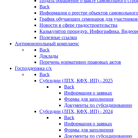
Подать обращение о факте самовольного стро
Back
Информация о реестре объектов самовольного
График обучающих семинаров для участников
Новости в сфере градостроительства
Калькулятор процедур. Инфографика. Видеор
Полезные ссылки
Антимонопольный комплаенс
Back
Доклады
Перечень нормативно правовых актов
Господдержка с/х
Back
Субсидии (ЛПХ, КФХ, ИП) - 2025
Back
Информация о заявках
Формы для заполнения
Документы по субсидированию
Субсидии (ЛПХ, КФХ, ИП) - 2024
Back
Информация о заявках
Формы для заполнения
Документы по субсидированию