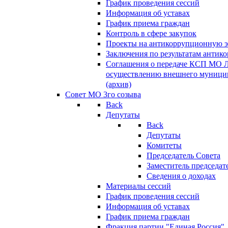
График проведения сессий
Информация об уставах
График приема граждан
Контроль в сфере закупок
Проекты на антикоррупционную э
Заключения по результатам антик
Соглашения о передаче КСП МО 
осуществлению внешнего муницип
(архив)
Совет МО 3го созыва
Back
Депутаты
Back
Депутаты
Комитеты
Председатель Совета
Заместитель председат
Сведения о доходах
Материалы сессий
График проведения сессий
Информация об уставах
График приема граждан
Фракция партии "Единая Россия"