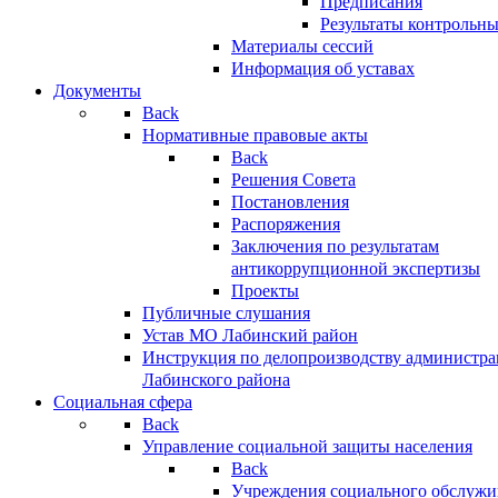
Предписания
Результаты контрольн
Материалы сессий
Информация об уставах
Документы
Back
Нормативные правовые акты
Back
Решения Совета
Постановления
Распоряжения
Заключения по результатам
антикоррупционной экспертизы
Проекты
Публичные слушания
Устав МО Лабинский район
Инструкция по делопроизводству администр
Лабинского района
Социальная сфера
Back
Управление социальной защиты населения
Back
Учреждения социального обслужи