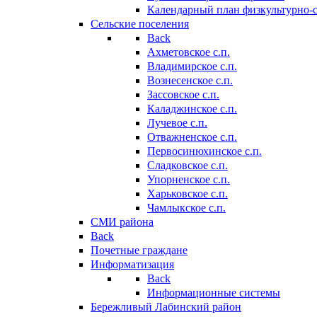
Календарный план физкультурно-
Сельские поселения
Back
Ахметовское с.п.
Владимирское с.п.
Вознесенское с.п.
Зассовское с.п.
Каладжинское с.п.
Лучевое с.п.
Отважненское с.п.
Первосинюхинское с.п.
Сладковское с.п.
Упорненское с.п.
Харьковское с.п.
Чамлыкское с.п.
СМИ района
Back
Почетные граждане
Информатизация
Back
Информационные системы
Бережливый Лабинский район