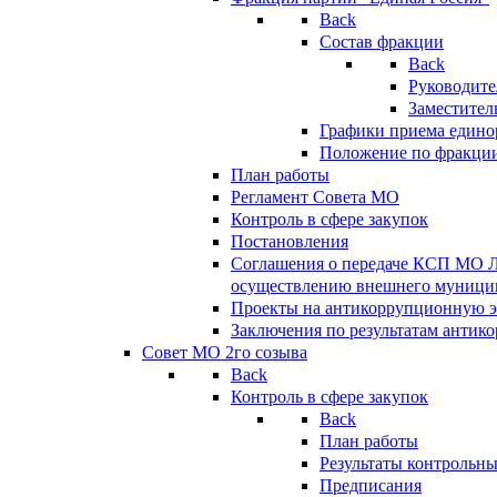
Back
Состав фракции
Back
Руководите
Заместител
Графики приема едино
Положение по фракци
План работы
Регламент Совета МО
Контроль в сфере закупок
Постановления
Соглашения о передаче КСП МО 
осуществлению внешнего муницип
Проекты на антикоррупционную э
Заключения по результатам антик
Совет МО 2го созыва
Back
Контроль в сфере закупок
Back
План работы
Результаты контрольн
Предписания