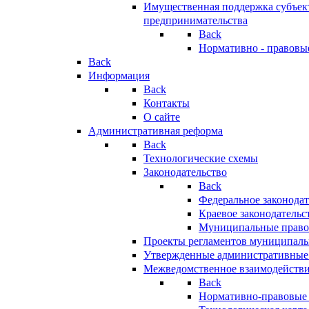
Имущественная поддержка субъект
предпринимательства
Back
Нормативно - правовы
Back
Информация
Back
Контакты
О сайте
Административная реформа
Back
Технологические схемы
Законодательство
Back
Федеральное законодат
Краевое законодательс
Муниципальные право
Проекты регламентов муниципаль
Утвержденные административные
Межведомственное взаимодейств
Back
Нормативно-правовые