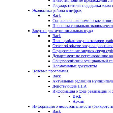
Инвестиционные предложения Ла
Государственная поддержка мало
Экономика района в цифрах
Back
Социально - экономическое разви
Прогнозы социально-экономическо
Закупки для муниципальных нужд
Back
План график закупок товаров, ра
Отчет об объеме закупок российск
Осуществление закупок среди с
Департамент по регулированию ко
Общероссийский официальный сайт
Нормативные документы
Целевые программы
Back
Актуальные редакции муниципал
Действующие НПА
Информация о ходе реализации и
Back
Архив
Информация о несостоятельности (банкротств
Back