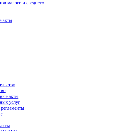
ов малого и среднего
е акты
ельство
тво
вые акты
ных услуг
 регламенты
ие
 акты