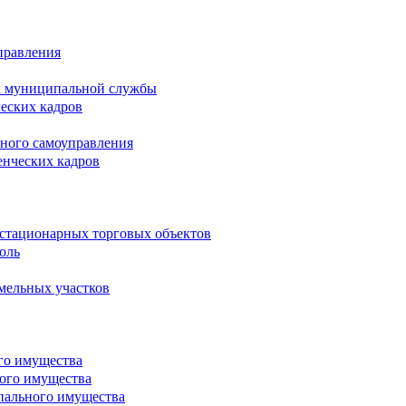
правления
х муниципальной службы
ческих кадров
тного самоуправления
енческих кадров
естационарных торговых объектов
оль
мельных участков
го имущества
ого имущества
пального имущества