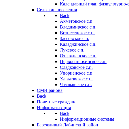
Календарный план физкультурно-
Сельские поселения
Back
Ахметовское с.п.
Владимирское с.п.
Вознесенское с.п.
Зассовское с.п.
Каладжинское с.п.
Лучевое с.п.
Отважненское с.п.
Первосинюхинское с.п.
Сладковское с.п.
Упорненское с.п.
Харьковское с.п.
Чамлыкское с.п.
СМИ района
Back
Почетные граждане
Информатизация
Back
Информационные системы
Бережливый Лабинский район