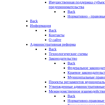
Имущественная поддержка субъект
предпринимательства
Back
Нормативно - правовы
Back
Информация
Back
Контакты
О сайте
Административная реформа
Back
Технологические схемы
Законодательство
Back
Федеральное законодат
Краевое законодательс
Муниципальные право
Проекты регламентов муниципаль
Утвержденные административные
Межведомственное взаимодейств
Back
Нормативно-правовые