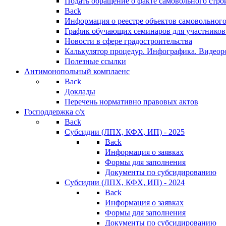
Подать обращение о факте самовольного стро
Back
Информация о реестре объектов самовольного
График обучающих семинаров для участников
Новости в сфере градостроительства
Калькулятор процедур. Инфографика. Видеор
Полезные ссылки
Антимонопольный комплаенс
Back
Доклады
Перечень нормативно правовых актов
Господдержка с/х
Back
Субсидии (ЛПХ, КФХ, ИП) - 2025
Back
Информация о заявках
Формы для заполнения
Документы по субсидированию
Субсидии (ЛПХ, КФХ, ИП) - 2024
Back
Информация о заявках
Формы для заполнения
Документы по субсидированию