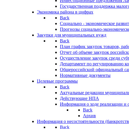
Инвестиционные предложения Ла
Государственная поддержка мало
Экономика района в цифрах
Back
Социально - экономическое разви
Прогнозы социально-экономическо
Закупки для муниципальных нужд
Back
План график закупок товаров, ра
Отчет об объеме закупок российск
Осуществление закупок среди с
Департамент по регулированию ко
Общероссийский официальный сайт
Нормативные документы
Целевые программы
Back
Актуальные редакции муниципал
Действующие НПА
Информация о ходе реализации и
Back
Архив
Информация о несостоятельности (банкротств
Back