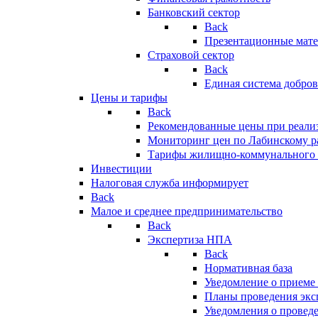
Банковский сектор
Back
Презентационные мате
Страховой сектор
Back
Единая система добро
Цены и тарифы
Back
Рекомендованные цены при реализ
Мониторинг цен по Лабинскому р
Тарифы жилищно-коммунального 
Инвестиции
Налоговая служба информирует
Back
Малое и среднее предпринимательство
Back
Экспертиза НПА
Back
Нормативная база
Уведомление о приеме
Планы проведения эк
Уведомления о провед