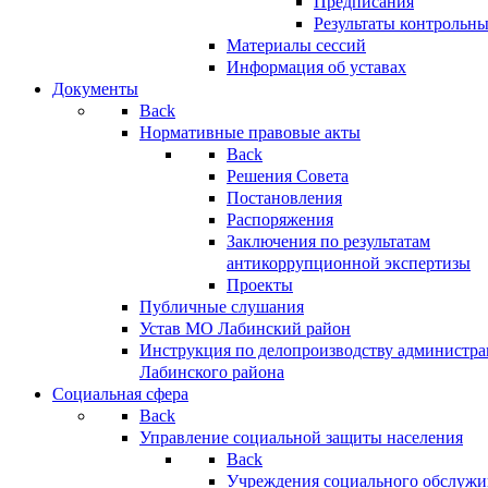
Предписания
Результаты контрольн
Материалы сессий
Информация об уставах
Документы
Back
Нормативные правовые акты
Back
Решения Совета
Постановления
Распоряжения
Заключения по результатам
антикоррупционной экспертизы
Проекты
Публичные слушания
Устав МО Лабинский район
Инструкция по делопроизводству администр
Лабинского района
Социальная сфера
Back
Управление социальной защиты населения
Back
Учреждения социального обслужи