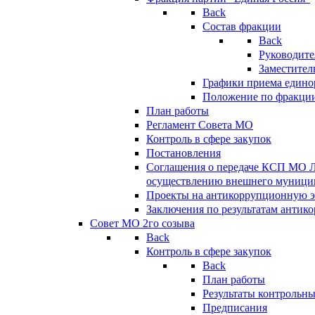
Back
Состав фракции
Back
Руководите
Заместител
Графики приема едино
Положение по фракци
План работы
Регламент Совета МО
Контроль в сфере закупок
Постановления
Соглашения о передаче КСП МО 
осуществлению внешнего муницип
Проекты на антикоррупционную э
Заключения по результатам антик
Совет МО 2го созыва
Back
Контроль в сфере закупок
Back
План работы
Результаты контрольн
Предписания