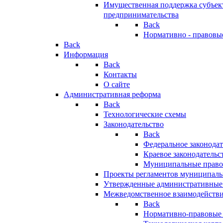
Имущественная поддержка субъект
предпринимательства
Back
Нормативно - правовы
Back
Информация
Back
Контакты
О сайте
Административная реформа
Back
Технологические схемы
Законодательство
Back
Федеральное законодат
Краевое законодательс
Муниципальные право
Проекты регламентов муниципаль
Утвержденные административные
Межведомственное взаимодейств
Back
Нормативно-правовые