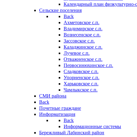
Календарный план физкультурно-
Сельские поселения
Back
Ахметовское с.п.
Владимирское с.п.
Вознесенское с.п.
Зассовское с.п.
Каладжинское с.п.
Лучевое с.п.
Отважненское с.п.
Первосинюхинское с.п.
Сладковское с.п.
Упорненское с.п.
Харьковское с.п.
Чамлыкское с.п.
СМИ района
Back
Почетные граждане
Информатизация
Back
Информационные системы
Бережливый Лабинский район