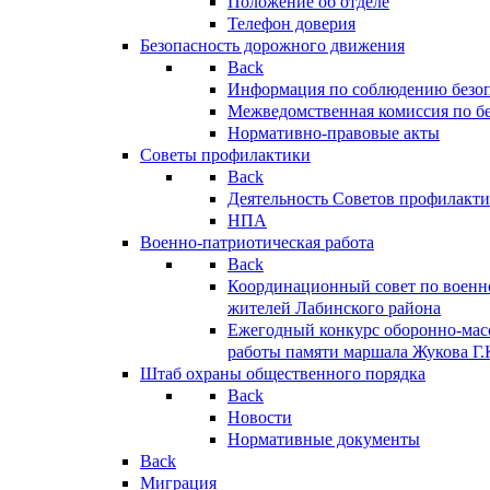
Положение об отделе
Телефон доверия
Безопасность дорожного движения
Back
Информация по соблюдению безо
Межведомственная комиссия по б
Нормативно-правовые акты
Советы профилактики
Back
Деятельность Советов профилакт
НПА
Военно-патриотическая работа
Back
Координационный совет по военн
жителей Лабинского района
Ежегодный конкурс оборонно-мас
работы памяти маршала Жукова Г.
Штаб охраны общественного порядка
Back
Новости
Нормативные документы
Back
Миграция