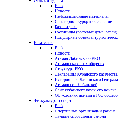
Отдых и туризм
Back
Новости
Информационные материалы
Санаторно - курортное лечение
Базы отдыха
Гостиницы (гостевые дома, отели)
Популярные объекты туристическо
Казачество
Back
Новости
Атаман Лабинского РКО
Атаманы казачьих обществ
Структура РКО
Декларация Кубанского казачества
История 1-го Лабинского Генерала
Атаманы ст. Лабинской
Cайт кубанского казачьего войска
Об условиях приема в Гос. общео
Физкультура и спорт
Back
Спортивные организации района
Лучшие спортсмены района