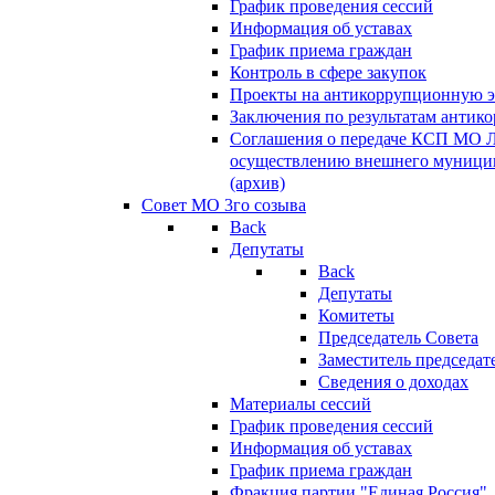
График проведения сессий
Информация об уставах
График приема граждан
Контроль в сфере закупок
Проекты на антикоррупционную э
Заключения по результатам антик
Соглашения о передаче КСП МО 
осуществлению внешнего муницип
(архив)
Совет МО 3го созыва
Back
Депутаты
Back
Депутаты
Комитеты
Председатель Совета
Заместитель председат
Сведения о доходах
Материалы сессий
График проведения сессий
Информация об уставах
График приема граждан
Фракция партии "Единая Россия"