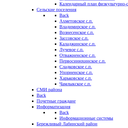
Календарный план физкультурно-
Сельские поселения
Back
Ахметовское с.п.
Владимирское с.п.
Вознесенское с.п.
Зассовское с.п.
Каладжинское с.п.
Лучевое с.п.
Отважненское с.п.
Первосинюхинское с.п.
Сладковское с.п.
Упорненское с.п.
Харьковское с.п.
Чамлыкское с.п.
СМИ района
Back
Почетные граждане
Информатизация
Back
Информационные системы
Бережливый Лабинский район