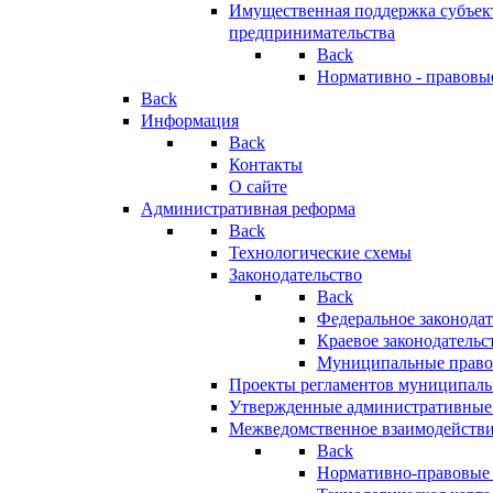
Имущественная поддержка субъект
предпринимательства
Back
Нормативно - правовы
Back
Информация
Back
Контакты
О сайте
Административная реформа
Back
Технологические схемы
Законодательство
Back
Федеральное законодат
Краевое законодательс
Муниципальные право
Проекты регламентов муниципаль
Утвержденные административные
Межведомственное взаимодейств
Back
Нормативно-правовые