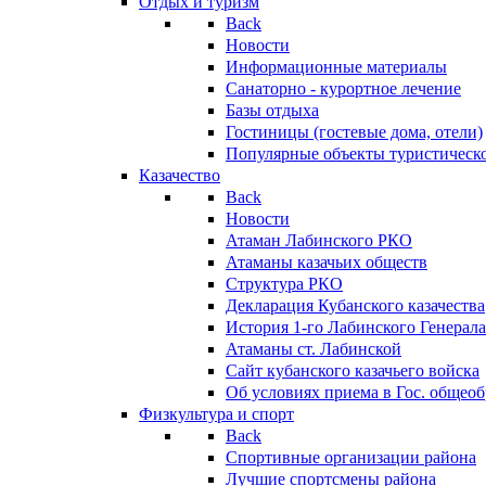
Отдых и туризм
Back
Новости
Информационные материалы
Санаторно - курортное лечение
Базы отдыха
Гостиницы (гостевые дома, отели)
Популярные объекты туристическо
Казачество
Back
Новости
Атаман Лабинского РКО
Атаманы казачьих обществ
Структура РКО
Декларация Кубанского казачества
История 1-го Лабинского Генерала
Атаманы ст. Лабинской
Cайт кубанского казачьего войска
Об условиях приема в Гос. общео
Физкультура и спорт
Back
Спортивные организации района
Лучшие спортсмены района