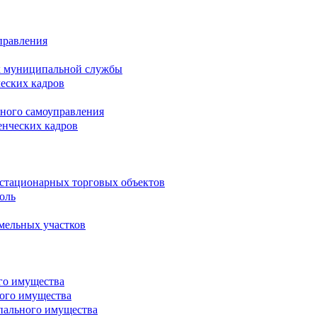
правления
х муниципальной службы
ческих кадров
тного самоуправления
енческих кадров
естационарных торговых объектов
оль
мельных участков
го имущества
ого имущества
пального имущества