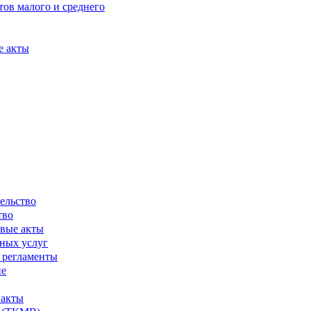
ов малого и среднего
е акты
ельство
тво
вые акты
ных услуг
 регламенты
ие
 акты