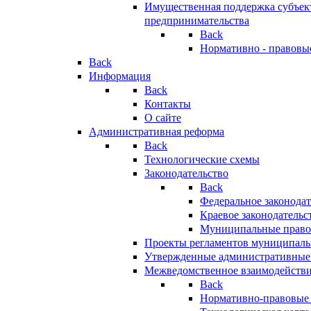
Имущественная поддержка субъект
предпринимательства
Back
Нормативно - правовы
Back
Информация
Back
Контакты
О сайте
Административная реформа
Back
Технологические схемы
Законодательство
Back
Федеральное законодат
Краевое законодательс
Муниципальные право
Проекты регламентов муниципаль
Утвержденные административные
Межведомственное взаимодейств
Back
Нормативно-правовые