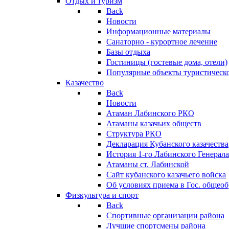
Отдых и туризм
Back
Новости
Информационные материалы
Санаторно - курортное лечение
Базы отдыха
Гостиницы (гостевые дома, отели)
Популярные объекты туристическо
Казачество
Back
Новости
Атаман Лабинского РКО
Атаманы казачьих обществ
Структура РКО
Декларация Кубанского казачества
История 1-го Лабинского Генерала
Атаманы ст. Лабинской
Cайт кубанского казачьего войска
Об условиях приема в Гос. общео
Физкультура и спорт
Back
Спортивные организации района
Лучшие спортсмены района