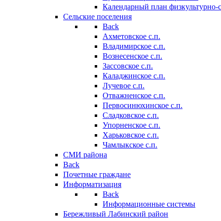
Календарный план физкультурно-
Сельские поселения
Back
Ахметовское с.п.
Владимирское с.п.
Вознесенское с.п.
Зассовское с.п.
Каладжинское с.п.
Лучевое с.п.
Отважненское с.п.
Первосинюхинское с.п.
Сладковское с.п.
Упорненское с.п.
Харьковское с.п.
Чамлыкское с.п.
СМИ района
Back
Почетные граждане
Информатизация
Back
Информационные системы
Бережливый Лабинский район