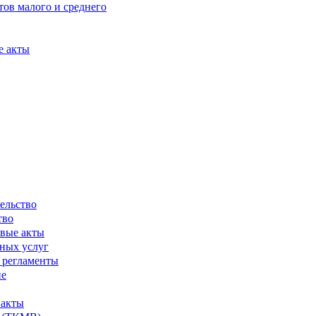
ов малого и среднего
е акты
ельство
тво
вые акты
ных услуг
 регламенты
ие
 акты