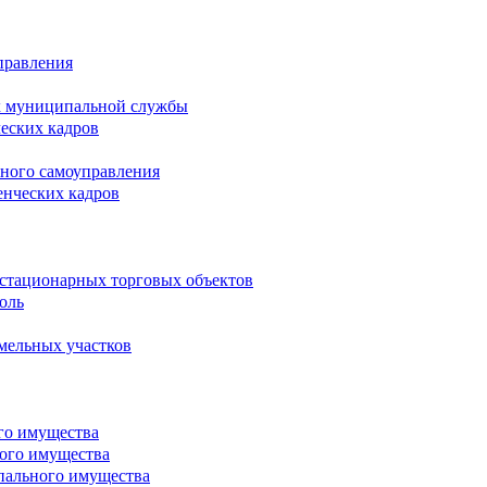
правления
х муниципальной службы
ческих кадров
тного самоуправления
енческих кадров
естационарных торговых объектов
оль
мельных участков
го имущества
ого имущества
пального имущества