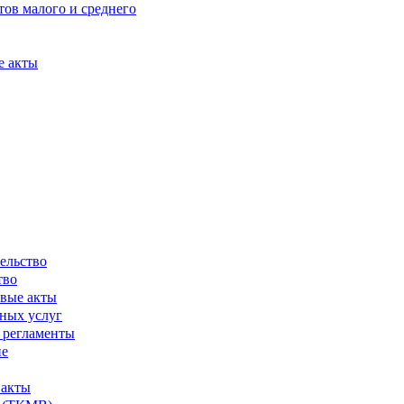
ов малого и среднего
е акты
ельство
тво
вые акты
ных услуг
 регламенты
ие
 акты