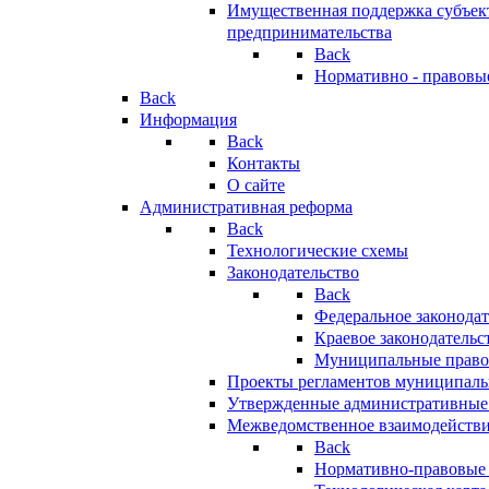
Имущественная поддержка субъект
предпринимательства
Back
Нормативно - правовы
Back
Информация
Back
Контакты
О сайте
Административная реформа
Back
Технологические схемы
Законодательство
Back
Федеральное законодат
Краевое законодательс
Муниципальные право
Проекты регламентов муниципаль
Утвержденные административные
Межведомственное взаимодейств
Back
Нормативно-правовые