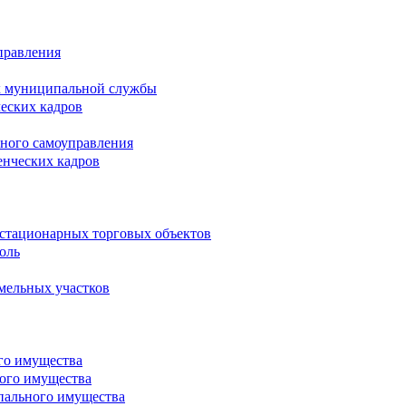
правления
х муниципальной службы
ческих кадров
тного самоуправления
енческих кадров
естационарных торговых объектов
оль
мельных участков
го имущества
ого имущества
пального имущества