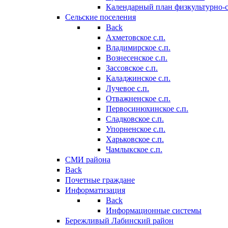
Календарный план физкультурно-
Сельские поселения
Back
Ахметовское с.п.
Владимирское с.п.
Вознесенское с.п.
Зассовское с.п.
Каладжинское с.п.
Лучевое с.п.
Отважненское с.п.
Первосинюхинское с.п.
Сладковское с.п.
Упорненское с.п.
Харьковское с.п.
Чамлыкское с.п.
СМИ района
Back
Почетные граждане
Информатизация
Back
Информационные системы
Бережливый Лабинский район