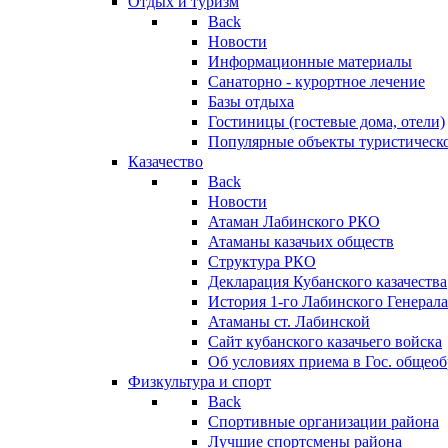
Отдых и туризм
Back
Новости
Информационные материалы
Санаторно - курортное лечение
Базы отдыха
Гостиницы (гостевые дома, отели)
Популярные объекты туристическо
Казачество
Back
Новости
Атаман Лабинского РКО
Атаманы казачьих обществ
Структура РКО
Декларация Кубанского казачества
История 1-го Лабинского Генерала
Атаманы ст. Лабинской
Cайт кубанского казачьего войска
Об условиях приема в Гос. общео
Физкультура и спорт
Back
Спортивные организации района
Лучшие спортсмены района