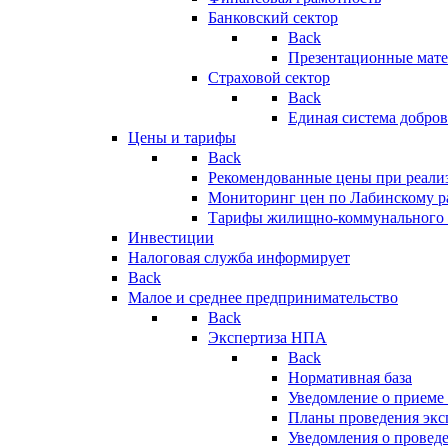
Банковский сектор
Back
Презентационные мате
Страховой сектор
Back
Единая система добро
Цены и тарифы
Back
Рекомендованные цены при реализ
Мониторинг цен по Лабинскому р
Тарифы жилищно-коммунального 
Инвестиции
Налоговая служба информирует
Back
Малое и среднее предпринимательство
Back
Экспертиза НПА
Back
Нормативная база
Уведомление о приеме
Планы проведения эк
Уведомления о провед