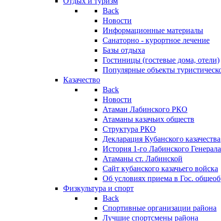
Отдых и туризм
Back
Новости
Информационные материалы
Санаторно - курортное лечение
Базы отдыха
Гостиницы (гостевые дома, отели)
Популярные объекты туристическо
Казачество
Back
Новости
Атаман Лабинского РКО
Атаманы казачьих обществ
Структура РКО
Декларация Кубанского казачества
История 1-го Лабинского Генерала
Атаманы ст. Лабинской
Cайт кубанского казачьего войска
Об условиях приема в Гос. общео
Физкультура и спорт
Back
Спортивные организации района
Лучшие спортсмены района