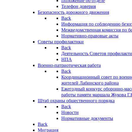
Положение об отделе
Телефон доверия
Безопасность дорожного движения
Back
Информация по соблюдению безо
Межведомственная комиссия по б
Нормативно-правовые акты
Советы профилактики
Back
Деятельность Советов профилакт
НПА
Военно-патриотическая работа
Back
Координационный совет по военн
жителей Лабинского района
Ежегодный конкурс оборонно-мас
работы памяти маршала Жукова Г.
Штаб охраны общественного порядка
Back
Новости
Нормативные документы
Back
Миграция