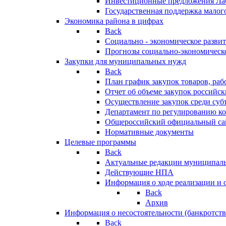
Инвестиционные предложения Ла
Государственная поддержка мало
Экономика района в цифрах
Back
Социально - экономическое разви
Прогнозы социально-экономическо
Закупки для муниципальных нужд
Back
План график закупок товаров, ра
Отчет об объеме закупок российск
Осуществление закупок среди с
Департамент по регулированию ко
Общероссийский официальный сайт
Нормативные документы
Целевые программы
Back
Актуальные редакции муниципал
Действующие НПА
Информация о ходе реализации и
Back
Архив
Информация о несостоятельности (банкротств
Back