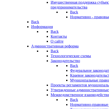
Имущественная поддержка субъект
предпринимательства
Back
Нормативно - правовы
Back
Информация
Back
Контакты
О сайте
Административная реформа
Back
Технологические схемы
Законодательство
Back
Федеральное законодат
Краевое законодательс
Муниципальные право
Проекты регламентов муниципаль
Утвержденные административные
Межведомственное взаимодейств
Back
Нормативно-правовые