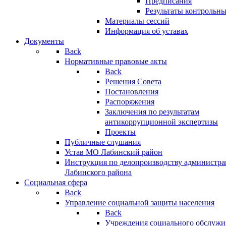
Предписания
Результаты контрольн
Материалы сессий
Информация об уставах
Документы
Back
Нормативные правовые акты
Back
Решения Совета
Постановления
Распоряжения
Заключения по результатам
антикоррупционной экспертизы
Проекты
Публичные слушания
Устав МО Лабинский район
Инструкция по делопроизводству администр
Лабинского района
Социальная сфера
Back
Управление социальной защиты населения
Back
Учреждения социального обслужи