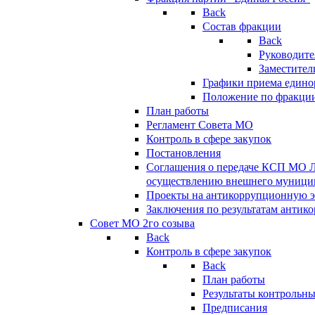
Back
Состав фракции
Back
Руководите
Заместител
Графики приема едино
Положение по фракци
План работы
Регламент Совета МО
Контроль в сфере закупок
Постановления
Соглашения о передаче КСП МО 
осуществлению внешнего муницип
Проекты на антикоррупционную э
Заключения по результатам антик
Совет МО 2го созыва
Back
Контроль в сфере закупок
Back
План работы
Результаты контрольн
Предписания