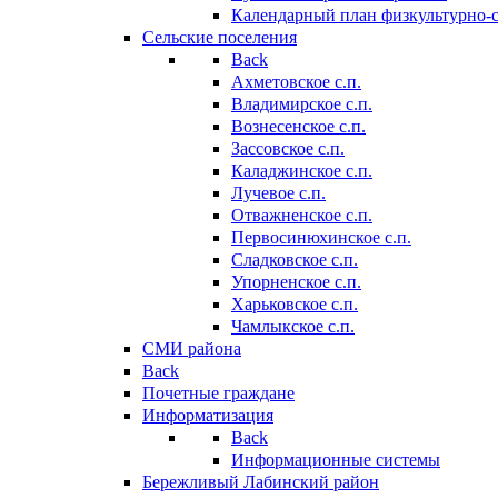
Календарный план физкультурно-
Сельские поселения
Back
Ахметовское с.п.
Владимирское с.п.
Вознесенское с.п.
Зассовское с.п.
Каладжинское с.п.
Лучевое с.п.
Отважненское с.п.
Первосинюхинское с.п.
Сладковское с.п.
Упорненское с.п.
Харьковское с.п.
Чамлыкское с.п.
СМИ района
Back
Почетные граждане
Информатизация
Back
Информационные системы
Бережливый Лабинский район