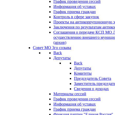
График проведения сессий
Информация об уставах
График приема граждан
Контроль в сфере закупок
Проекты на антикоррупционную э
Заключения по результатам антик
Соглашения о передаче КСП МО 
осуществлению внешнего муницип
(архив)
Совет МО 3го созыва
Back
Депутаты
Back
Депутаты
Комитеты
Председатель Совета
Заместитель председат
Сведения о доходах
Материалы сессий
График проведения сессий
Информация об уставах
График приема граждан
Фракция партии "Единая Россия"