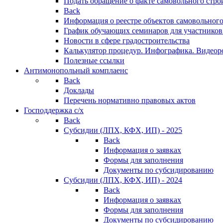
Подать обращение о факте самовольного стро
Back
Информация о реестре объектов самовольного
График обучающих семинаров для участников
Новости в сфере градостроительства
Калькулятор процедур. Инфографика. Видеор
Полезные ссылки
Антимонопольный комплаенс
Back
Доклады
Перечень нормативно правовых актов
Господдержка с/х
Back
Субсидии (ЛПХ, КФХ, ИП) - 2025
Back
Информация о заявках
Формы для заполнения
Документы по субсидированию
Субсидии (ЛПХ, КФХ, ИП) - 2024
Back
Информация о заявках
Формы для заполнения
Документы по субсидированию