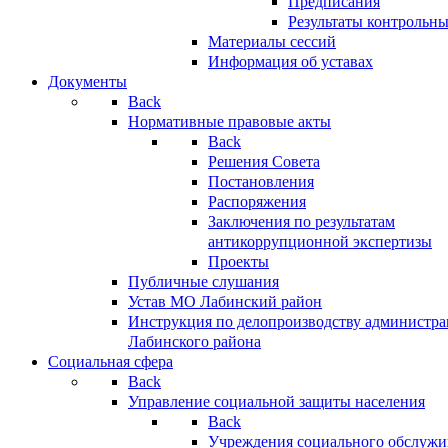
Предписания
Результаты контрольн
Материалы сессий
Информация об уставах
Документы
Back
Нормативные правовые акты
Back
Решения Совета
Постановления
Распоряжения
Заключения по результатам
антикоррупционной экспертизы
Проекты
Публичные слушания
Устав МО Лабинский район
Инструкция по делопроизводству администр
Лабинского района
Социальная сфера
Back
Управление социальной защиты населения
Back
Учреждения социального обслужи