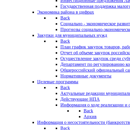
Инвестиционные предложения Ла
Государственная поддержка мало
Экономика района в цифрах
Back
Социально - экономическое разви
Прогнозы социально-экономическо
Закупки для муниципальных нужд
Back
План график закупок товаров, ра
Отчет об объеме закупок российск
Осуществление закупок среди с
Департамент по регулированию ко
Общероссийский официальный сайт
Нормативные документы
Целевые программы
Back
Актуальные редакции муниципал
Действующие НПА
Информация о ходе реализации и
Back
Архив
Информация о несостоятельности (банкротств
Back