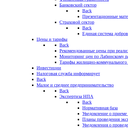
Банковский сектор
Back
Презентационные мате
Страховой сектор
Back
Единая система добро
Цены и тарифы
Back
Рекомендованные цены при реализ
Мониторинг цен по Лабинскому р
Тарифы жилищно-коммунального 
Инвестиции
Налоговая служба информирует
Back
Малое и среднее предпринимательство
Back
Экспертиза НПА
Back
Нормативная база
Уведомление о приеме
Планы проведения эк
Уведомления о провед