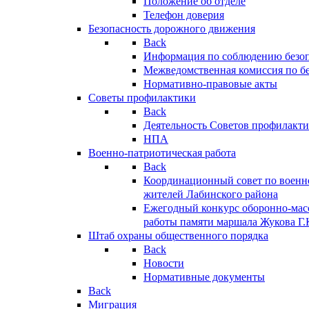
Положение об отделе
Телефон доверия
Безопасность дорожного движения
Back
Информация по соблюдению безо
Межведомственная комиссия по б
Нормативно-правовые акты
Советы профилактики
Back
Деятельность Советов профилакт
НПА
Военно-патриотическая работа
Back
Координационный совет по военн
жителей Лабинского района
Ежегодный конкурс оборонно-мас
работы памяти маршала Жукова Г.
Штаб охраны общественного порядка
Back
Новости
Нормативные документы
Back
Миграция