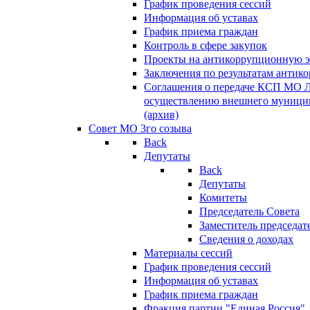
График проведения сессий
Информация об уставах
График приема граждан
Контроль в сфере закупок
Проекты на антикоррупционную э
Заключения по результатам антик
Соглашения о передаче КСП МО 
осуществлению внешнего муницип
(архив)
Совет МО 3го созыва
Back
Депутаты
Back
Депутаты
Комитеты
Председатель Совета
Заместитель председат
Сведения о доходах
Материалы сессий
График проведения сессий
Информация об уставах
График приема граждан
Фракция партии "Единая Россия"