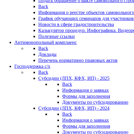
Подать обращение о факте самовольного стро
Back
Информация о реестре объектов самовольного
График обучающих семинаров для участников
Новости в сфере градостроительства
Калькулятор процедур. Инфографика. Видеор
Полезные ссылки
Антимонопольный комплаенс
Back
Доклады
Перечень нормативно правовых актов
Господдержка с/х
Back
Субсидии (ЛПХ, КФХ, ИП) - 2025
Back
Информация о заявках
Формы для заполнения
Документы по субсидированию
Субсидии (ЛПХ, КФХ, ИП) - 2024
Back
Информация о заявках
Формы для заполнения
Документы по субсидированию