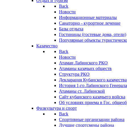
Отдых и туризм
Back
Новости
Информационные материалы
Санаторно - курортное лечение
Базы отдыха
Гостиницы (гостевые дома, отели)
Популярные объекты туристическо
Казачество
Back
Новости
Атаман Лабинского РКО
Атаманы казачьих обществ
Структура РКО
Декларация Кубанского казачества
История 1-го Лабинского Генерала
Атаманы ст. Лабинской
Cайт кубанского казачьего войска
Об условиях приема в Гос. общео
Физкультура и спорт
Back
Спортивные организации района
Лучшие спортсмены района