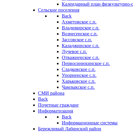
Календарный план физкультурно-
Сельские поселения
Back
Ахметовское с.п.
Владимирское с.п.
Вознесенское с.п.
Зассовское с.п.
Каладжинское с.п.
Лучевое с.п.
Отважненское с.п.
Первосинюхинское с.п.
Сладковское с.п.
Упорненское с.п.
Харьковское с.п.
Чамлыкское с.п.
СМИ района
Back
Почетные граждане
Информатизация
Back
Информационные системы
Бережливый Лабинский район