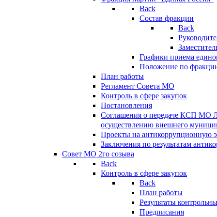
Back
Состав фракции
Back
Руководите
Заместител
Графики приема едино
Положение по фракци
План работы
Регламент Совета МО
Контроль в сфере закупок
Постановления
Соглашения о передаче КСП МО 
осуществлению внешнего муницип
Проекты на антикоррупционную э
Заключения по результатам антик
Совет МО 2го созыва
Back
Контроль в сфере закупок
Back
План работы
Результаты контрольн
Предписания