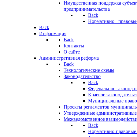
Имущественная поддержка субъект
предпринимательства
Back
Нормативно - правовы
Back
Информация
Back
Контакты
О сайте
Административная реформа
Back
Технологические схемы
Законодательство
Back
Федеральное законодат
Краевое законодательс
Муниципальные право
Проекты регламентов муниципаль
Утвержденные административные
Межведомственное взаимодейств
Back
Нормативно-правовые