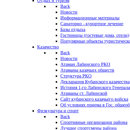
Отдых и туризм
Back
Новости
Информационные материалы
Санаторно - курортное лечение
Базы отдыха
Гостиницы (гостевые дома, отели)
Популярные объекты туристическо
Казачество
Back
Новости
Атаман Лабинского РКО
Атаманы казачьих обществ
Структура РКО
Декларация Кубанского казачества
История 1-го Лабинского Генерала
Атаманы ст. Лабинской
Cайт кубанского казачьего войска
Об условиях приема в Гос. общео
Физкультура и спорт
Back
Спортивные организации района
Лучшие спортсмены района