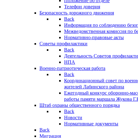
Положение об отделе
Телефон доверия
Безопасность дорожного движения
Back
Информация по соблюдению безо
Межведомственная комиссия по б
Нормативно-правовые акты
Советы профилактики
Back
Деятельность Советов профилакт
НПА
Военно-патриотическая работа
Back
Координационный совет по военн
жителей Лабинского района
Ежегодный конкурс оборонно-мас
работы памяти маршала Жукова Г.
Штаб охраны общественного порядка
Back
Новости
Нормативные документы
Back
Миграция