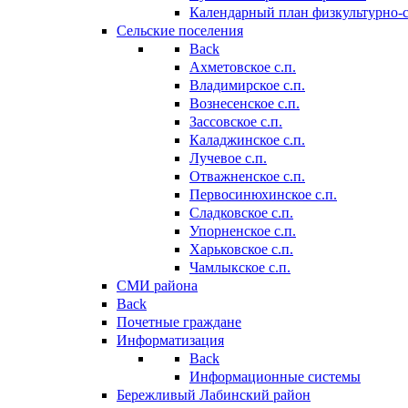
Календарный план физкультурно-
Сельские поселения
Back
Ахметовское с.п.
Владимирское с.п.
Вознесенское с.п.
Зассовское с.п.
Каладжинское с.п.
Лучевое с.п.
Отважненское с.п.
Первосинюхинское с.п.
Сладковское с.п.
Упорненское с.п.
Харьковское с.п.
Чамлыкское с.п.
СМИ района
Back
Почетные граждане
Информатизация
Back
Информационные системы
Бережливый Лабинский район