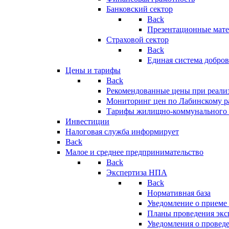
Банковский сектор
Back
Презентационные мате
Страховой сектор
Back
Единая система добро
Цены и тарифы
Back
Рекомендованные цены при реализ
Мониторинг цен по Лабинскому р
Тарифы жилищно-коммунального 
Инвестиции
Налоговая служба информирует
Back
Малое и среднее предпринимательство
Back
Экспертиза НПА
Back
Нормативная база
Уведомление о приеме
Планы проведения эк
Уведомления о провед