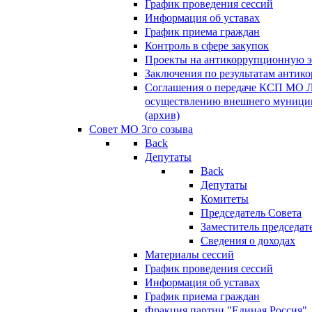
График проведения сессий
Информация об уставах
График приема граждан
Контроль в сфере закупок
Проекты на антикоррупционную э
Заключения по результатам антик
Соглашения о передаче КСП МО 
осуществлению внешнего муницип
(архив)
Совет МО 3го созыва
Back
Депутаты
Back
Депутаты
Комитеты
Председатель Совета
Заместитель председат
Сведения о доходах
Материалы сессий
График проведения сессий
Информация об уставах
График приема граждан
Фракция партии "Единая Россия"