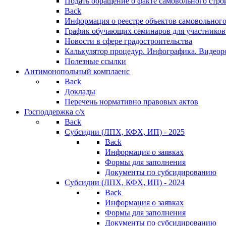
Подать обращение о факте самовольного стро
Back
Информация о реестре объектов самовольного
График обучающих семинаров для участников
Новости в сфере градостроительства
Калькулятор процедур. Инфографика. Видеор
Полезные ссылки
Антимонопольный комплаенс
Back
Доклады
Перечень нормативно правовых актов
Господдержка с/х
Back
Субсидии (ЛПХ, КФХ, ИП) - 2025
Back
Информация о заявках
Формы для заполнения
Документы по субсидированию
Субсидии (ЛПХ, КФХ, ИП) - 2024
Back
Информация о заявках
Формы для заполнения
Документы по субсидированию