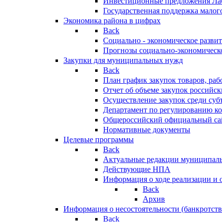
Инвестиционные предложения Ла
Государственная поддержка мало
Экономика района в цифрах
Back
Социально - экономическое разви
Прогнозы социально-экономическо
Закупки для муниципальных нужд
Back
План график закупок товаров, ра
Отчет об объеме закупок российск
Осуществление закупок среди с
Департамент по регулированию ко
Общероссийский официальный сайт
Нормативные документы
Целевые программы
Back
Актуальные редакции муниципал
Действующие НПА
Информация о ходе реализации и
Back
Архив
Информация о несостоятельности (банкротств
Back