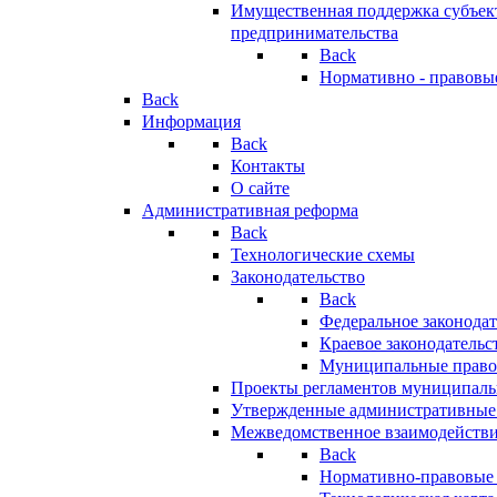
Имущественная поддержка субъект
предпринимательства
Back
Нормативно - правовы
Back
Информация
Back
Контакты
О сайте
Административная реформа
Back
Технологические схемы
Законодательство
Back
Федеральное законодат
Краевое законодательс
Муниципальные право
Проекты регламентов муниципаль
Утвержденные административные
Межведомственное взаимодейств
Back
Нормативно-правовые