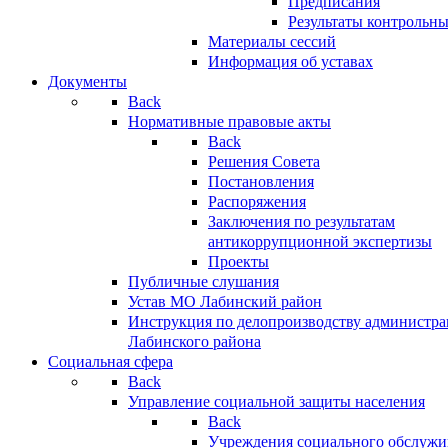
Предписания
Результаты контрольн
Материалы сессий
Информация об уставах
Документы
Back
Нормативные правовые акты
Back
Решения Совета
Постановления
Распоряжения
Заключения по результатам
антикоррупционной экспертизы
Проекты
Публичные слушания
Устав МО Лабинский район
Инструкция по делопроизводству администр
Лабинского района
Социальная сфера
Back
Управление социальной защиты населения
Back
Учреждения социального обслужи