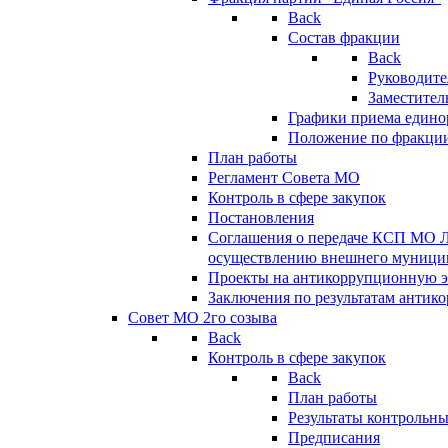
Back
Состав фракции
Back
Руководите
Заместител
Графики приема едино
Положение по фракци
План работы
Регламент Совета МО
Контроль в сфере закупок
Постановления
Соглашения о передаче КСП МО 
осуществлению внешнего муницип
Проекты на антикоррупционную э
Заключения по результатам антик
Совет МО 2го созыва
Back
Контроль в сфере закупок
Back
План работы
Результаты контрольн
Предписания