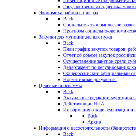
Инвестиционные предложения Ла
Государственная поддержка мало
Экономика района в цифрах
Back
Социально - экономическое разви
Прогнозы социально-экономическо
Закупки для муниципальных нужд
Back
План график закупок товаров, ра
Отчет об объеме закупок российск
Осуществление закупок среди с
Департамент по регулированию ко
Общероссийский официальный сайт
Нормативные документы
Целевые программы
Back
Актуальные редакции муниципал
Действующие НПА
Информация о ходе реализации и
Back
Архив
Информация о несостоятельности (банкротств
Back