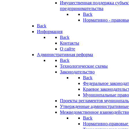
Имущественная поддержка субъект
предпринимательства
Back
Нормативно - правовы
Back
Информация
Back
Контакты
О сайте
Административная реформа
Back
Технологические схемы
Законодательство
Back
Федеральное законодат
Краевое законодательс
Муниципальные право
Проекты регламентов муниципаль
Утвержденные административные
Межведомственное взаимодейств
Back
Нормативно-правовые