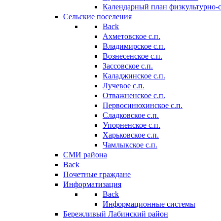
Календарный план физкультурно-
Сельские поселения
Back
Ахметовское с.п.
Владимирское с.п.
Вознесенское с.п.
Зассовское с.п.
Каладжинское с.п.
Лучевое с.п.
Отважненское с.п.
Первосинюхинское с.п.
Сладковское с.п.
Упорненское с.п.
Харьковское с.п.
Чамлыкское с.п.
СМИ района
Back
Почетные граждане
Информатизация
Back
Информационные системы
Бережливый Лабинский район