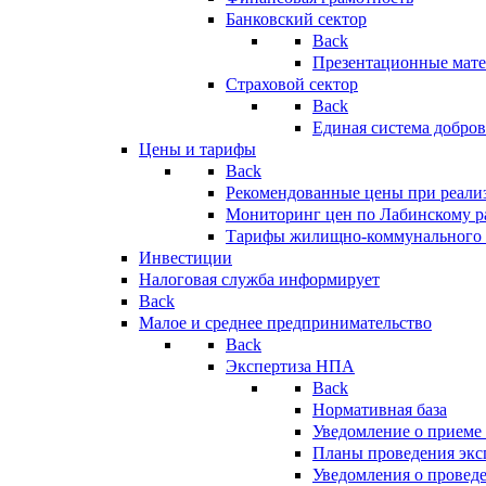
Банковский сектор
Back
Презентационные мате
Страховой сектор
Back
Единая система добро
Цены и тарифы
Back
Рекомендованные цены при реализ
Мониторинг цен по Лабинскому р
Тарифы жилищно-коммунального 
Инвестиции
Налоговая служба информирует
Back
Малое и среднее предпринимательство
Back
Экспертиза НПА
Back
Нормативная база
Уведомление о приеме
Планы проведения эк
Уведомления о провед