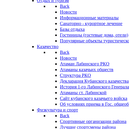
Отдых и туризм
Back
Новости
Информационные материалы
Санаторно - курортное лечение
Базы отдыха
Гостиницы (гостевые дома, отели)
Популярные объекты туристическо
Казачество
Back
Новости
Атаман Лабинского РКО
Атаманы казачьих обществ
Структура РКО
Декларация Кубанского казачества
История 1-го Лабинского Генерала
Атаманы ст. Лабинской
Cайт кубанского казачьего войска
Об условиях приема в Гос. общео
Физкультура и спорт
Back
Спортивные организации района
Лучшие спортсмены района