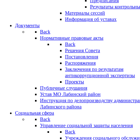
Предписания
Результаты контрольн
Материалы сессий
Информация об уставах
Документы
Back
Нормативные правовые акты
Back
Решения Совета
Постановления
Распоряжения
Заключения по результатам
антикоррупционной экспертизы
Проекты
Публичные слушания
Устав МО Лабинский район
Инструкция по делопроизводству администр
Лабинского района
Социальная сфера
Back
Управление социальной защиты населения
Back
Учреждения социального обслужи