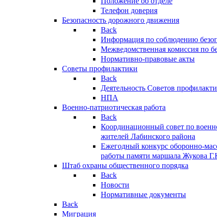
Положение об отделе
Телефон доверия
Безопасность дорожного движения
Back
Информация по соблюдению безо
Межведомственная комиссия по б
Нормативно-правовые акты
Советы профилактики
Back
Деятельность Советов профилакт
НПА
Военно-патриотическая работа
Back
Координационный совет по военн
жителей Лабинского района
Ежегодный конкурс оборонно-мас
работы памяти маршала Жукова Г.
Штаб охраны общественного порядка
Back
Новости
Нормативные документы
Back
Миграция