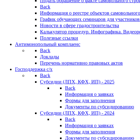
Подать обращение о факте самовольного стро
Back
Информация о реестре объектов самовольного
График обучающих семинаров для участников
Новости в сфере градостроительства
Калькулятор процедур. Инфографика. Видеор
Полезные ссылки
Антимонопольный комплаенс
Back
Доклады
Перечень нормативно правовых актов
Господдержка с/х
Back
Субсидии (ЛПХ, КФХ, ИП) - 2025
Back
Информация о заявках
Формы для заполнения
Документы по субсидированию
Субсидии (ЛПХ, КФХ, ИП) - 2024
Back
Информация о заявках
Формы для заполнения
Документы по субсидированию