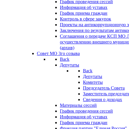
График проведения сессий
Информация об уставах
График приема граждан
Контроль в сфере закупок
Проекты на антикоррупционную э
Заключения по результатам антик
Соглашения о передаче КСП МО 
осуществлению внешнего муницип
(архив)
Совет МО 3го созыва
Back
Депутаты
Back
Депутаты
Комитеты
Председатель Совета
Заместитель председат
Сведения о доходах
Материалы сессий
График проведения сессий
Информация об уставах
График приема граждан
Фракция партии "Единая Россия"