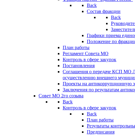
Back
Состав фракции
Back
Руководите
Заместител
Графики приема едино
Положение по фракци
План работы
Регламент Совета МО
Контроль в сфере закупок
Постановления
Соглашения о передаче КСП МО 
осуществлению внешнего муницип
Проекты на антикоррупционную э
Заключения по результатам антик
Совет МО 2го созыва
Back
Контроль в сфере закупок
Back
План работы
Результаты контрольн
Предписания