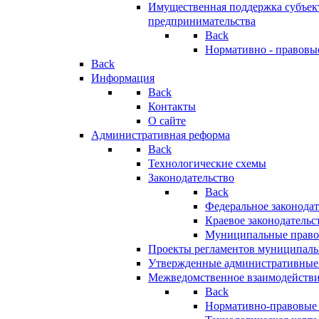
Имущественная поддержка субъект
предпринимательства
Back
Нормативно - правовы
Back
Информация
Back
Контакты
О сайте
Административная реформа
Back
Технологические схемы
Законодательство
Back
Федеральное законодат
Краевое законодательс
Муниципальные право
Проекты регламентов муниципаль
Утвержденные административные
Межведомственное взаимодейств
Back
Нормативно-правовые