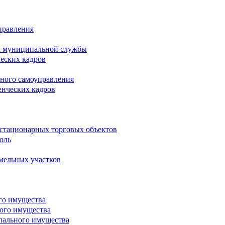
правления
х муниципальной службы
ческих кадров
тного самоуправления
енческих кадров
естационарных торговых объектов
оль
мельных участков
го имущества
ого имущества
пального имущества