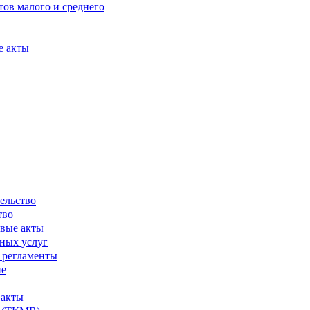
ов малого и среднего
е акты
ельство
тво
вые акты
ных услуг
 регламенты
ие
 акты