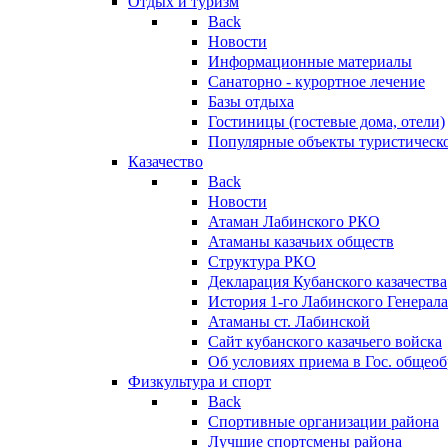
Отдых и туризм
Back
Новости
Информационные материалы
Санаторно - курортное лечение
Базы отдыха
Гостиницы (гостевые дома, отели)
Популярные объекты туристическо
Казачество
Back
Новости
Атаман Лабинского РКО
Атаманы казачьих обществ
Структура РКО
Декларация Кубанского казачества
История 1-го Лабинского Генерала
Атаманы ст. Лабинской
Cайт кубанского казачьего войска
Об условиях приема в Гос. общео
Физкультура и спорт
Back
Спортивные организации района
Лучшие спортсмены района