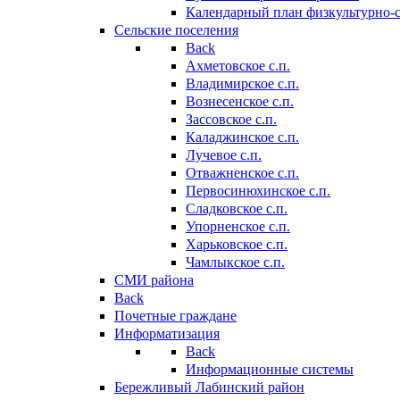
Календарный план физкультурно-
Сельские поселения
Back
Ахметовское с.п.
Владимирское с.п.
Вознесенское с.п.
Зассовское с.п.
Каладжинское с.п.
Лучевое с.п.
Отважненское с.п.
Первосинюхинское с.п.
Сладковское с.п.
Упорненское с.п.
Харьковское с.п.
Чамлыкское с.п.
СМИ района
Back
Почетные граждане
Информатизация
Back
Информационные системы
Бережливый Лабинский район